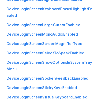
Device
Login
Screen
Keyboard
Focus
Highlight
En
abled
Device
Login
Screen
Large
Cursor
Enabled
Device
Login
Screen
Mono
Audio
Enabled
Device
Login
Screen
Screen
Magnifier
Type
Device
Login
Screen
Select
To
Speak
Enabled
Device
Login
Screen
Show
Options
In
System
Tray
Menu
Device
Login
Screen
Spoken
Feedback
Enabled
Device
Login
Screen
Sticky
Keys
Enabled
Device
Login
Screen
Virtual
Keyboard
Enabled