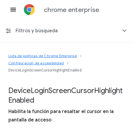
chrome enterprise
Filtros y búsqueda
Lista de políticas de Chrome Enterprise
Cualquier plataforma
Configuración de accesibilidad
DeviceLoginScreenCursorHighlightEnabled
Chrome 151
Device
Login
Screen
Cursor
Highlight
Enabled
Incluir políticas obsoletas
Habilita la función para resaltar el cursor en la
pantalla de acceso