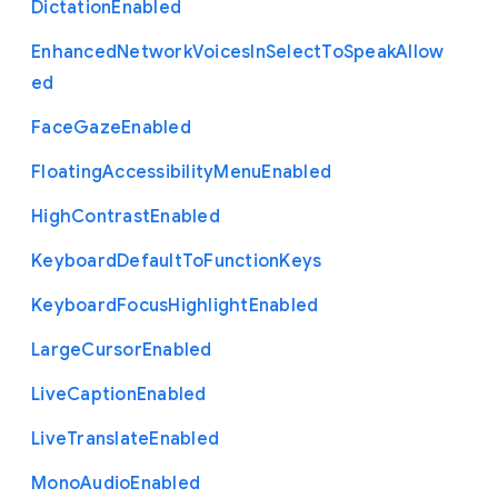
Dictation
Enabled
Enhanced
Network
Voices
In
Select
To
Speak
Allow
ed
Face
Gaze
Enabled
Floating
Accessibility
Menu
Enabled
High
Contrast
Enabled
Keyboard
Default
To
Function
Keys
Keyboard
Focus
Highlight
Enabled
Large
Cursor
Enabled
Live
Caption
Enabled
Live
Translate
Enabled
Mono
Audio
Enabled