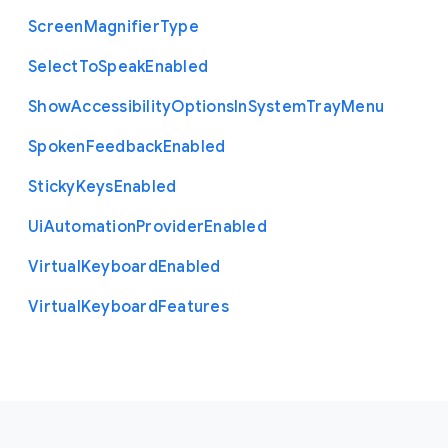
Screen
Magnifier
Type
Select
To
Speak
Enabled
Show
Accessibility
Options
In
System
Tray
Menu
Spoken
Feedback
Enabled
Sticky
Keys
Enabled
Ui
Automation
Provider
Enabled
Virtual
Keyboard
Enabled
Virtual
Keyboard
Features