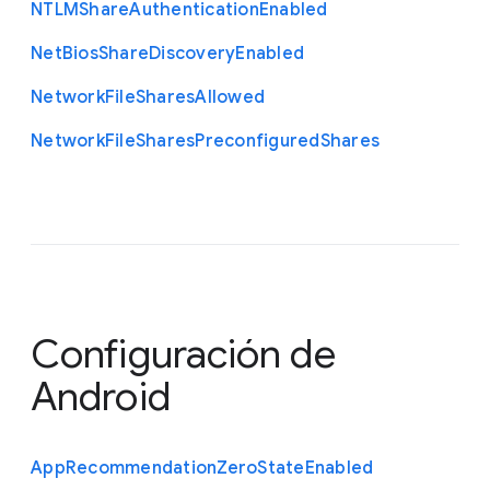
N
T
L
M
Share
Authentication
Enabled
Net
Bios
Share
Discovery
Enabled
Network
File
Shares
Allowed
Network
File
Shares
Preconfigured
Shares
Configuración de
Android
App
Recommendation
Zero
State
Enabled