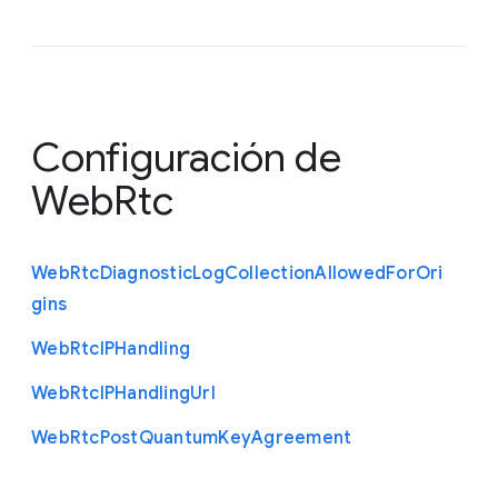
Configuración de
WebRtc
Web
Rtc
Diagnostic
Log
Collection
Allowed
For
Ori
gins
Web
Rtc
I
P
Handling
Web
Rtc
I
P
Handling
Url
Web
Rtc
Post
Quantum
Key
Agreement