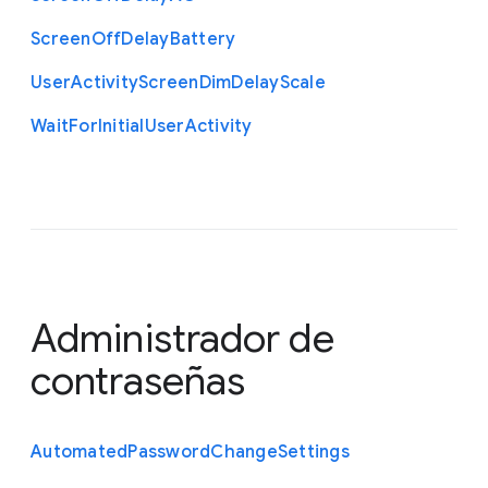
Screen
Off
Delay
Battery
User
Activity
Screen
Dim
Delay
Scale
Wait
For
Initial
User
Activity
Administrador de
contraseñas
Automated
Password
Change
Settings