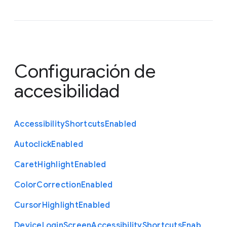
Configuración de
accesibilidad
Accessibility
Shortcuts
Enabled
Autoclick
Enabled
Caret
Highlight
Enabled
Color
Correction
Enabled
Cursor
Highlight
Enabled
Device
Login
Screen
Accessibility
Shortcuts
Enab