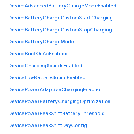
Device
Advanced
Battery
Charge
Mode
Enabled
Device
Battery
Charge
Custom
Start
Charging
Device
Battery
Charge
Custom
Stop
Charging
Device
Battery
Charge
Mode
Device
Boot
On
Ac
Enabled
Device
Charging
Sounds
Enabled
Device
Low
Battery
Sound
Enabled
Device
Power
Adaptive
Charging
Enabled
Device
Power
Battery
Charging
Optimization
Device
Power
Peak
Shift
Battery
Threshold
Device
Power
Peak
Shift
Day
Config