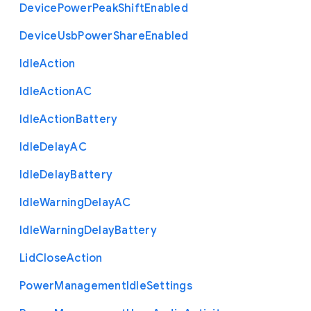
Device
Power
Peak
Shift
Enabled
Device
Usb
Power
Share
Enabled
Idle
Action
Idle
Action
A
C
Idle
Action
Battery
Idle
Delay
A
C
Idle
Delay
Battery
Idle
Warning
Delay
A
C
Idle
Warning
Delay
Battery
Lid
Close
Action
Power
Management
Idle
Settings