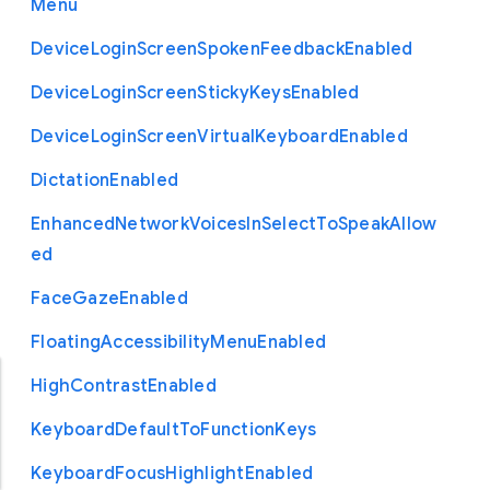
Menu
Device
Login
Screen
Spoken
Feedback
Enabled
Device
Login
Screen
Sticky
Keys
Enabled
Device
Login
Screen
Virtual
Keyboard
Enabled
Dictation
Enabled
Enhanced
Network
Voices
In
Select
To
Speak
Allow
ed
Face
Gaze
Enabled
Floating
Accessibility
Menu
Enabled
High
Contrast
Enabled
Keyboard
Default
To
Function
Keys
Keyboard
Focus
Highlight
Enabled