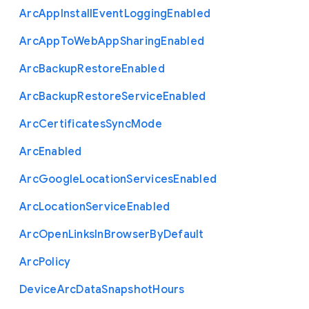
Arc
App
Install
Event
Logging
Enabled
Arc
App
To
Web
App
Sharing
Enabled
Arc
Backup
Restore
Enabled
Arc
Backup
Restore
Service
Enabled
Arc
Certificates
Sync
Mode
Arc
Enabled
Arc
Google
Location
Services
Enabled
Arc
Location
Service
Enabled
Arc
Open
Links
In
Browser
By
Default
Arc
Policy
Device
Arc
Data
Snapshot
Hours