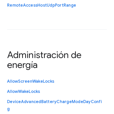
Remote
Access
Host
Udp
Port
Range
Administración de
energía
Allow
Screen
Wake
Locks
Allow
Wake
Locks
Device
Advanced
Battery
Charge
Mode
Day
Confi
g