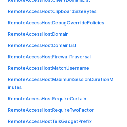
Remote
Access
Host
Client
Domain
List
Remote
Access
Host
Clipboard
Size
Bytes
Remote
Access
Host
Debug
Override
Policies
Remote
Access
Host
Domain
Remote
Access
Host
Domain
List
Remote
Access
Host
Firewall
Traversal
Remote
Access
Host
Match
Username
Remote
Access
Host
Maximum
Session
Duration
M
inutes
Remote
Access
Host
Require
Curtain
Remote
Access
Host
Require
Two
Factor
Remote
Access
Host
Talk
Gadget
Prefix