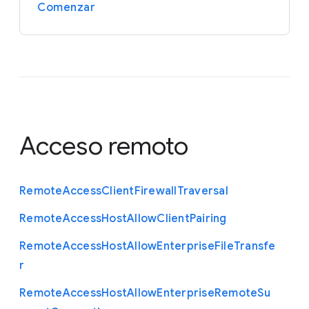
Comenzar
Acceso remoto
Remote
Access
Client
Firewall
Traversal
Remote
Access
Host
Allow
Client
Pairing
Remote
Access
Host
Allow
Enterprise
File
Transfe
r
Remote
Access
Host
Allow
Enterprise
Remote
Su