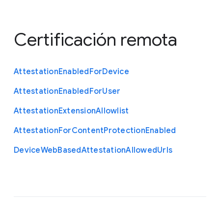
Certificación remota
Attestation
Enabled
For
Device
Attestation
Enabled
For
User
Attestation
Extension
Allowlist
Attestation
For
Content
Protection
Enabled
Device
Web
Based
Attestation
Allowed
Urls