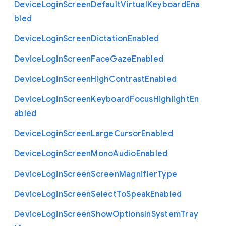
Device
Login
Screen
Default
Virtual
Keyboard
Ena
bled
Device
Login
Screen
Dictation
Enabled
Device
Login
Screen
Face
Gaze
Enabled
Device
Login
Screen
High
Contrast
Enabled
Device
Login
Screen
Keyboard
Focus
Highlight
En
abled
Device
Login
Screen
Large
Cursor
Enabled
Device
Login
Screen
Mono
Audio
Enabled
Device
Login
Screen
Screen
Magnifier
Type
Device
Login
Screen
Select
To
Speak
Enabled
Device
Login
Screen
Show
Options
In
System
Tray