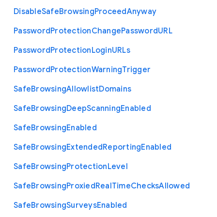
Disable
Safe
Browsing
Proceed
Anyway
Password
Protection
Change
Password
U
R
L
Password
Protection
Login
U
R
Ls
Password
Protection
Warning
Trigger
Safe
Browsing
Allowlist
Domains
Safe
Browsing
Deep
Scanning
Enabled
Safe
Browsing
Enabled
Safe
Browsing
Extended
Reporting
Enabled
Safe
Browsing
Protection
Level
Safe
Browsing
Proxied
Real
Time
Checks
Allowed
Safe
Browsing
Surveys
Enabled