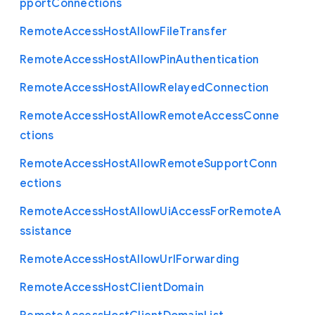
pport
Connections
Remote
Access
Host
Allow
File
Transfer
Remote
Access
Host
Allow
Pin
Authentication
Remote
Access
Host
Allow
Relayed
Connection
Remote
Access
Host
Allow
Remote
Access
Conne
ctions
Remote
Access
Host
Allow
Remote
Support
Conn
ections
Remote
Access
Host
Allow
Ui
Access
For
Remote
A
ssistance
Remote
Access
Host
Allow
Url
Forwarding
Remote
Access
Host
Client
Domain