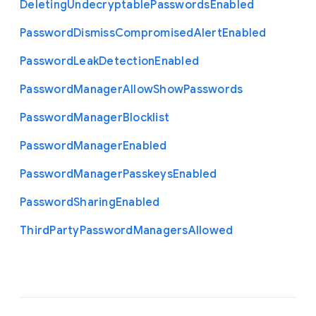
Deleting
Undecryptable
Passwords
Enabled
Password
Dismiss
Compromised
Alert
Enabled
Password
Leak
Detection
Enabled
Password
Manager
Allow
Show
Passwords
Password
Manager
Blocklist
Password
Manager
Enabled
Password
Manager
Passkeys
Enabled
Password
Sharing
Enabled
Third
Party
Password
Managers
Allowed