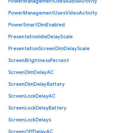
Power
Management
Uses
Audio
Activity
Power
Management
Uses
Video
Activity
Power
Smart
Dim
Enabled
Presentation
Idle
Delay
Scale
Presentation
Screen
Dim
Delay
Scale
Screen
Brightness
Percent
Screen
Dim
Delay
A
C
Screen
Dim
Delay
Battery
Screen
Lock
Delay
A
C
Screen
Lock
Delay
Battery
Screen
Lock
Delays
Screen
Off
Delay
A
C