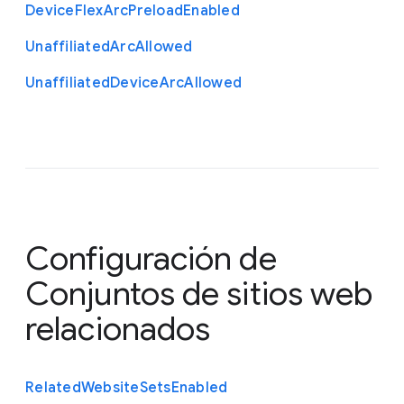
Device
Flex
Arc
Preload
Enabled
Unaffiliated
Arc
Allowed
Unaffiliated
Device
Arc
Allowed
Configuración de
Conjuntos de sitios web
relacionados
Related
Website
Sets
Enabled