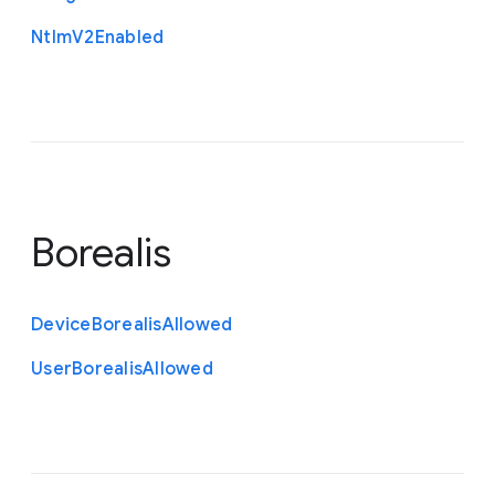
Ntlm
V2
Enabled
Borealis
Device
Borealis
Allowed
User
Borealis
Allowed