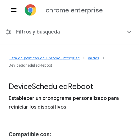
chrome enterprise
Filtros y búsqueda
Lista de políticas de Chrome Enterprise
Varios
Cualquier plataforma
DeviceScheduledReboot
Chrome 151
Device
Scheduled
Reboot
Establecer un cronograma personalizado para
reiniciar los dispositivos
Incluir políticas obsoletas
Compatible con: