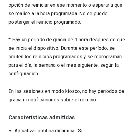
opción de reiniciar en ese momento o esperar a que
se realice a la hora programada. No se puede
postergar el reinicio programado.
* Hay un período de gracia de 1 hora después de que
se inicia el dispositivo. Durante este período, se
omiten los reinicios programados y se reprograman
para el día, la semana o el mes siguiente, según la
configuración.
En las sesiones en modo kiosco, no hay períodos de
gracia ni notificaciones sobre el reinicio.
Características admitidas
Actualizar política dinámica
: Sí