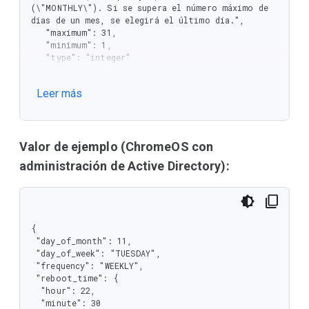
(\"MONTHLY\"). Si se supera el número máximo de 
días de un mes, se elegirá el último día.",

   "maximum": 31,

   "minimum": 1,

   "type": "integer"

  },

  "day_of_week": {

Leer más
   "enum": [

    "MONDAY",

    "TUESDAY",

    "WEDNESDAY",

    "THURSDAY",

Valor de ejemplo (ChromeOS con
    "FRIDAY",

administración de Active Directory):
    "SATURDAY",

    "SUNDAY"

   ],

   "type": "string"

  },

{

  "frequency": {

 "day_of_month": 11,

   "description": "La frecuencia con la cual se 
 "day_of_week": "TUESDAY",

deben reiniciar los dispositivos.",

 "frequency": "WEEKLY",

   "enum": [

 "reboot_time": {

    "DAILY",

  "hour": 22,

    "WEEKLY",

  "minute": 30

    "MONTHLY"
