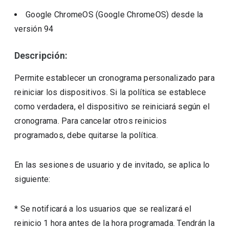
Google ChromeOS (Google ChromeOS)
desde la
versión
94
Descripción:
Permite establecer un cronograma personalizado para
reiniciar los dispositivos. Si la política se establece
como verdadera, el dispositivo se reiniciará según el
cronograma. Para cancelar otros reinicios
programados, debe quitarse la política.
En las sesiones de usuario y de invitado, se aplica lo
siguiente:
* Se notificará a los usuarios que se realizará el
reinicio 1 hora antes de la hora programada. Tendrán la