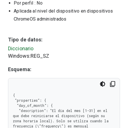
Por perfil
: No
Aplicada al nivel del dispositivo en dispositivos
ChromeOS administrados
Tipo de datos:
Diccionario
Windows:REG_SZ
Esquema:
{

 "properties": {

  "day_of_month": {

   "description": "El día del mes [1-31] en el 
que debe reiniciarse el dispositivo (según su 
zona horaria local). Solo se utiliza cuando la 
frecuencia (\"frequency\") es mensual 