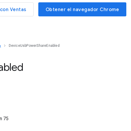
con Ventas
Obtener el navegador Chrome
a
DeviceUsbPowerShareEnabled
abled
ón
75