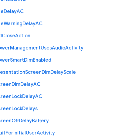
le
Delay
A
C
le
Warning
Delay
A
C
d
Close
Action
ower
Management
Uses
Audio
Activity
ower
Smart
Dim
Enabled
resentation
Screen
Dim
Delay
Scale
creen
Dim
Delay
A
C
creen
Lock
Delay
A
C
creen
Lock
Delays
creen
Off
Delay
Battery
ait
For
Initial
User
Activity