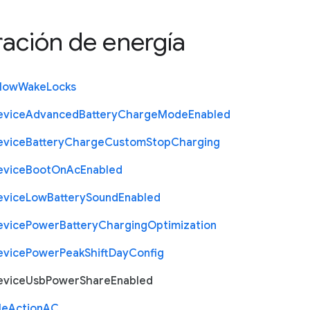
ación de energía
llow
Wake
Locks
evice
Advanced
Battery
Charge
Mode
Enabled
evice
Battery
Charge
Custom
Stop
Charging
evice
Boot
On
Ac
Enabled
evice
Low
Battery
Sound
Enabled
evice
Power
Battery
Charging
Optimization
evice
Power
Peak
Shift
Day
Config
evice
Usb
Power
Share
Enabled
le
Action
A
C