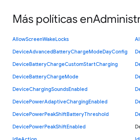
Más políticas en
Administr
Allow
Screen
Wake
Locks
A
Device
Advanced
Battery
Charge
Mode
Day
Config
D
Device
Battery
Charge
Custom
Start
Charging
D
Device
Battery
Charge
Mode
D
Device
Charging
Sounds
Enabled
D
Device
Power
Adaptive
Charging
Enabled
D
Device
Power
Peak
Shift
Battery
Threshold
D
Device
Power
Peak
Shift
Enabled
D
Idle
Action
Id