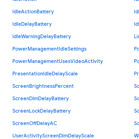
Idle
Action
Battery
Id
Idle
Delay
Battery
Id
Idle
Warning
Delay
Battery
Li
Power
Management
Idle
Settings
P
Power
Management
Uses
Video
Activity
P
Presentation
Idle
Delay
Scale
P
Screen
Brightness
Percent
S
Screen
Dim
Delay
Battery
S
Screen
Lock
Delay
Battery
S
Screen
Off
Delay
A
C
S
User
Activity
Screen
Dim
Delay
Scale
W