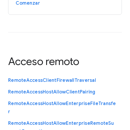
Comenzar
Acceso remoto
Remote
Access
Client
Firewall
Traversal
Remote
Access
Host
Allow
Client
Pairing
Remote
Access
Host
Allow
Enterprise
File
Transfe
r
Remote
Access
Host
Allow
Enterprise
Remote
Su