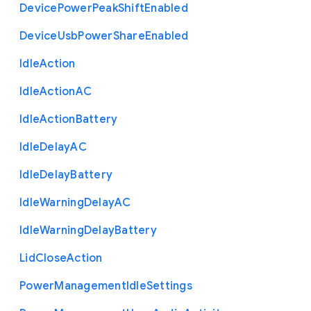
Device
Power
Peak
Shift
Enabled
Device
Usb
Power
Share
Enabled
Idle
Action
Idle
Action
A
C
Idle
Action
Battery
Idle
Delay
A
C
Idle
Delay
Battery
Idle
Warning
Delay
A
C
Idle
Warning
Delay
Battery
Lid
Close
Action
Power
Management
Idle
Settings