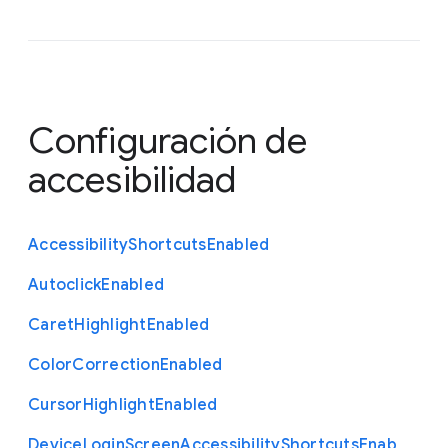
Configuración de
accesibilidad
Accessibility
Shortcuts
Enabled
Autoclick
Enabled
Caret
Highlight
Enabled
Color
Correction
Enabled
Cursor
Highlight
Enabled
Device
Login
Screen
Accessibility
Shortcuts
Enab