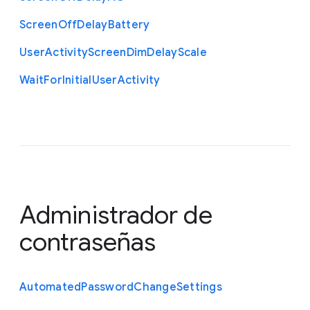
Screen
Off
Delay
Battery
User
Activity
Screen
Dim
Delay
Scale
Wait
For
Initial
User
Activity
Administrador de
contraseñas
Automated
Password
Change
Settings