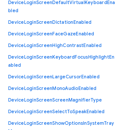
Device
Login
Screen
Default
Virtual
Keyboard
Ena
bled
Device
Login
Screen
Dictation
Enabled
Device
Login
Screen
Face
Gaze
Enabled
Device
Login
Screen
High
Contrast
Enabled
Device
Login
Screen
Keyboard
Focus
Highlight
En
abled
Device
Login
Screen
Large
Cursor
Enabled
Device
Login
Screen
Mono
Audio
Enabled
Device
Login
Screen
Screen
Magnifier
Type
Device
Login
Screen
Select
To
Speak
Enabled
Device
Login
Screen
Show
Options
In
System
Tray