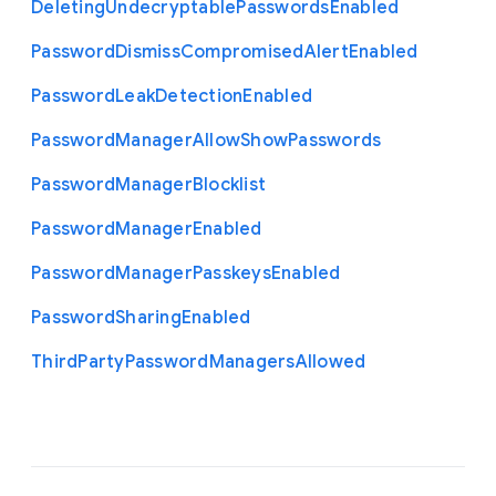
Deleting
Undecryptable
Passwords
Enabled
Password
Dismiss
Compromised
Alert
Enabled
Password
Leak
Detection
Enabled
Password
Manager
Allow
Show
Passwords
Password
Manager
Blocklist
Password
Manager
Enabled
Password
Manager
Passkeys
Enabled
Password
Sharing
Enabled
Third
Party
Password
Managers
Allowed