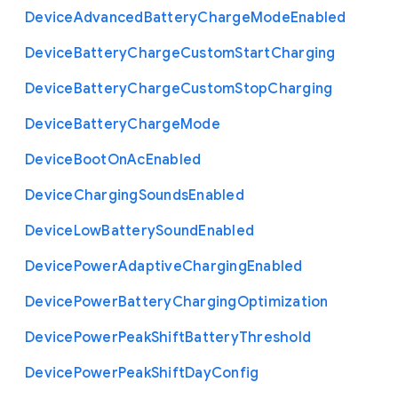
Device
Advanced
Battery
Charge
Mode
Enabled
Device
Battery
Charge
Custom
Start
Charging
Device
Battery
Charge
Custom
Stop
Charging
Device
Battery
Charge
Mode
Device
Boot
On
Ac
Enabled
Device
Charging
Sounds
Enabled
Device
Low
Battery
Sound
Enabled
Device
Power
Adaptive
Charging
Enabled
Device
Power
Battery
Charging
Optimization
Device
Power
Peak
Shift
Battery
Threshold
Device
Power
Peak
Shift
Day
Config