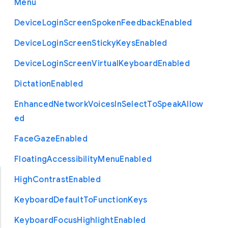
Menu
Device
Login
Screen
Spoken
Feedback
Enabled
Device
Login
Screen
Sticky
Keys
Enabled
Device
Login
Screen
Virtual
Keyboard
Enabled
Dictation
Enabled
Enhanced
Network
Voices
In
Select
To
Speak
Allow
ed
Face
Gaze
Enabled
Floating
Accessibility
Menu
Enabled
High
Contrast
Enabled
Keyboard
Default
To
Function
Keys
Keyboard
Focus
Highlight
Enabled