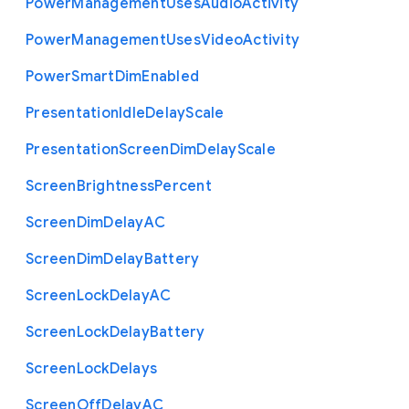
Power
Management
Uses
Audio
Activity
Power
Management
Uses
Video
Activity
Power
Smart
Dim
Enabled
Presentation
Idle
Delay
Scale
Presentation
Screen
Dim
Delay
Scale
Screen
Brightness
Percent
Screen
Dim
Delay
A
C
Screen
Dim
Delay
Battery
Screen
Lock
Delay
A
C
Screen
Lock
Delay
Battery
Screen
Lock
Delays
Screen
Off
Delay
A
C