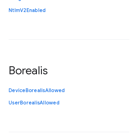
Ntlm
V2
Enabled
Borealis
Device
Borealis
Allowed
User
Borealis
Allowed