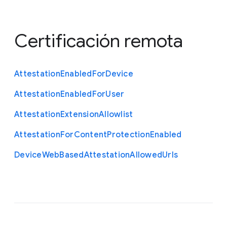
Certificación remota
Attestation
Enabled
For
Device
Attestation
Enabled
For
User
Attestation
Extension
Allowlist
Attestation
For
Content
Protection
Enabled
Device
Web
Based
Attestation
Allowed
Urls