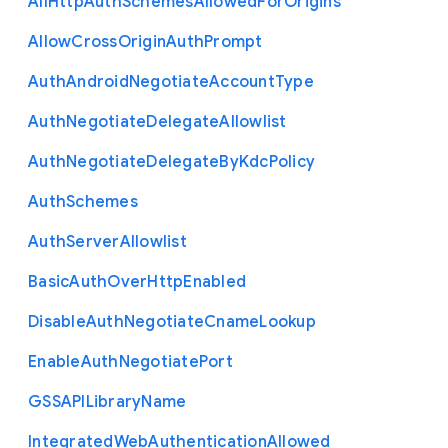
All
Http
Auth
Schemes
Allowed
For
Origins
Allow
Cross
Origin
Auth
Prompt
Auth
Android
Negotiate
Account
Type
Auth
Negotiate
Delegate
Allowlist
Auth
Negotiate
Delegate
By
Kdc
Policy
Auth
Schemes
Auth
Server
Allowlist
Basic
Auth
Over
Http
Enabled
Disable
Auth
Negotiate
Cname
Lookup
Enable
Auth
Negotiate
Port
G
S
S
A
P
I
Library
Name
Integrated
Web
Authentication
Allowed