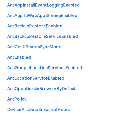
Arc
App
Install
Event
Logging
Enabled
Arc
App
To
Web
App
Sharing
Enabled
Arc
Backup
Restore
Enabled
Arc
Backup
Restore
Service
Enabled
Arc
Certificates
Sync
Mode
Arc
Enabled
Arc
Google
Location
Services
Enabled
Arc
Location
Service
Enabled
Arc
Open
Links
In
Browser
By
Default
Arc
Policy
Device
Arc
Data
Snapshot
Hours