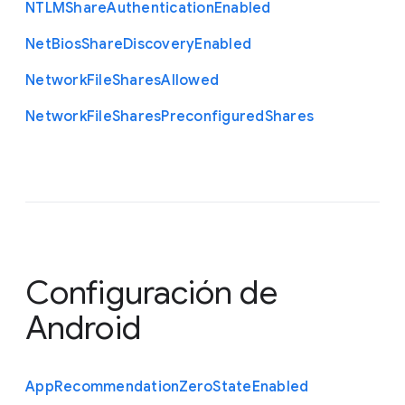
N
T
L
M
Share
Authentication
Enabled
Net
Bios
Share
Discovery
Enabled
Network
File
Shares
Allowed
Network
File
Shares
Preconfigured
Shares
Configuración de
Android
App
Recommendation
Zero
State
Enabled