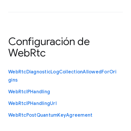
Configuración de
WebRtc
Web
Rtc
Diagnostic
Log
Collection
Allowed
For
Ori
gins
Web
Rtc
I
P
Handling
Web
Rtc
I
P
Handling
Url
Web
Rtc
Post
Quantum
Key
Agreement