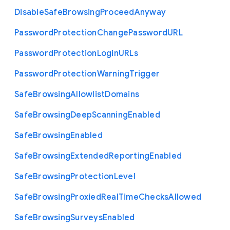
Disable
Safe
Browsing
Proceed
Anyway
Password
Protection
Change
Password
U
R
L
Password
Protection
Login
U
R
Ls
Password
Protection
Warning
Trigger
Safe
Browsing
Allowlist
Domains
Safe
Browsing
Deep
Scanning
Enabled
Safe
Browsing
Enabled
Safe
Browsing
Extended
Reporting
Enabled
Safe
Browsing
Protection
Level
Safe
Browsing
Proxied
Real
Time
Checks
Allowed
Safe
Browsing
Surveys
Enabled