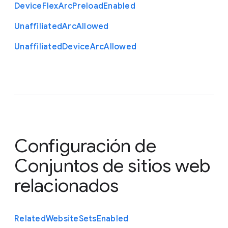
Device
Flex
Arc
Preload
Enabled
Unaffiliated
Arc
Allowed
Unaffiliated
Device
Arc
Allowed
Configuración de
Conjuntos de sitios web
relacionados
Related
Website
Sets
Enabled