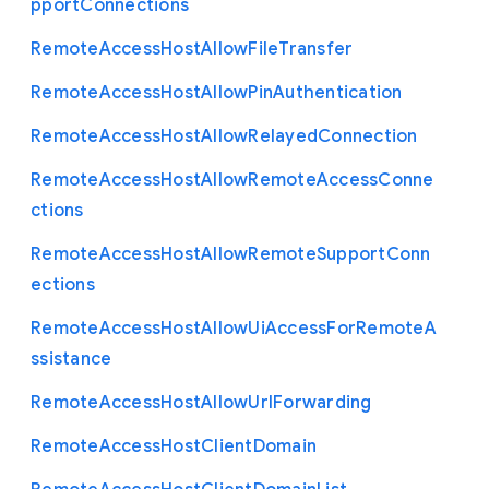
pport
Connections
Remote
Access
Host
Allow
File
Transfer
Remote
Access
Host
Allow
Pin
Authentication
Remote
Access
Host
Allow
Relayed
Connection
Remote
Access
Host
Allow
Remote
Access
Conne
ctions
Remote
Access
Host
Allow
Remote
Support
Conn
ections
Remote
Access
Host
Allow
Ui
Access
For
Remote
A
ssistance
Remote
Access
Host
Allow
Url
Forwarding
Remote
Access
Host
Client
Domain