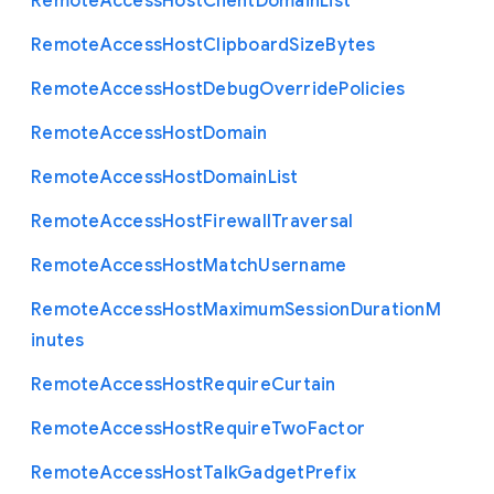
Remote
Access
Host
Client
Domain
List
Remote
Access
Host
Clipboard
Size
Bytes
Remote
Access
Host
Debug
Override
Policies
Remote
Access
Host
Domain
Remote
Access
Host
Domain
List
Remote
Access
Host
Firewall
Traversal
Remote
Access
Host
Match
Username
Remote
Access
Host
Maximum
Session
Duration
M
inutes
Remote
Access
Host
Require
Curtain
Remote
Access
Host
Require
Two
Factor
Remote
Access
Host
Talk
Gadget
Prefix