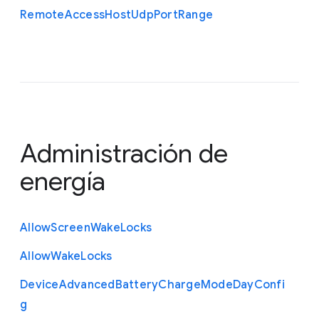
Remote
Access
Host
Udp
Port
Range
Administración de
energía
Allow
Screen
Wake
Locks
Allow
Wake
Locks
Device
Advanced
Battery
Charge
Mode
Day
Confi
g