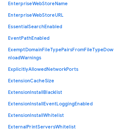
Enterprise
Web
Store
Name
Enterprise
Web
Store
U
R
L
Essential
Search
Enabled
Event
Path
Enabled
Exempt
Domain
File
Type
Pairs
From
File
Type
Dow
nload
Warnings
Explicitly
Allowed
Network
Ports
Extension
Cache
Size
Extension
Install
Blacklist
Extension
Install
Event
Logging
Enabled
Extension
Install
Whitelist
External
Print
Servers
Whitelist