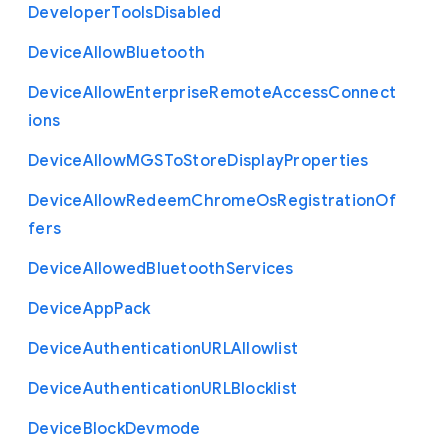
Developer
Tools
Disabled
Device
Allow
Bluetooth
Device
Allow
Enterprise
Remote
Access
Connect
ions
Device
Allow
M
G
S
To
Store
Display
Properties
Device
Allow
Redeem
Chrome
Os
Registration
Of
fers
Device
Allowed
Bluetooth
Services
Device
App
Pack
Device
Authentication
U
R
L
Allowlist
Device
Authentication
U
R
L
Blocklist
Device
Block
Devmode