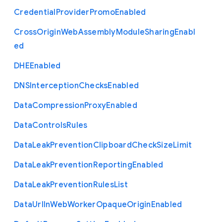
Credential
Provider
Promo
Enabled
Cross
Origin
Web
Assembly
Module
Sharing
Enabl
ed
D
H
E
Enabled
D
N
S
Interception
Checks
Enabled
Data
Compression
Proxy
Enabled
Data
Controls
Rules
Data
Leak
Prevention
Clipboard
Check
Size
Limit
Data
Leak
Prevention
Reporting
Enabled
Data
Leak
Prevention
Rules
List
Data
Url
In
Web
Worker
Opaque
Origin
Enabled