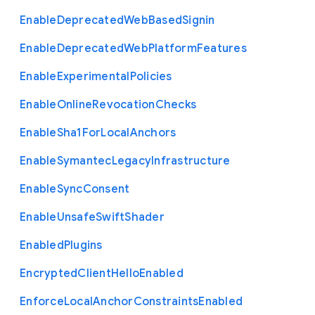
Enable
Deprecated
Web
Based
Signin
Enable
Deprecated
Web
Platform
Features
Enable
Experimental
Policies
Enable
Online
Revocation
Checks
Enable
Sha1
For
Local
Anchors
Enable
Symantec
Legacy
Infrastructure
Enable
Sync
Consent
Enable
Unsafe
Swift
Shader
Enabled
Plugins
Encrypted
Client
Hello
Enabled
Enforce
Local
Anchor
Constraints
Enabled