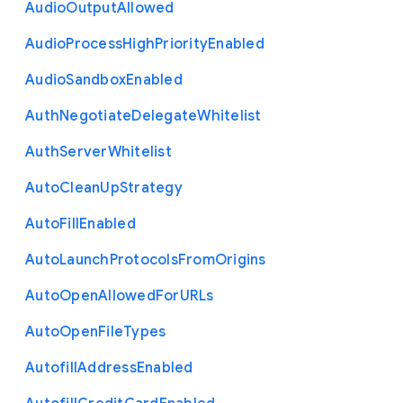
Audio
Output
Allowed
Audio
Process
High
Priority
Enabled
Audio
Sandbox
Enabled
Auth
Negotiate
Delegate
Whitelist
Auth
Server
Whitelist
Auto
Clean
Up
Strategy
Auto
Fill
Enabled
Auto
Launch
Protocols
From
Origins
Auto
Open
Allowed
For
U
R
Ls
Auto
Open
File
Types
Autofill
Address
Enabled