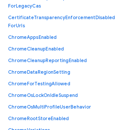
For
Legacy
Cas
Certificate
Transparency
Enforcement
Disabled
For
Urls
Chrome
Apps
Enabled
Chrome
Cleanup
Enabled
Chrome
Cleanup
Reporting
Enabled
Chrome
Data
Region
Setting
Chrome
For
Testing
Allowed
Chrome
Os
Lock
On
Idle
Suspend
Chrome
Os
Multi
Profile
User
Behavior
Chrome
Root
Store
Enabled