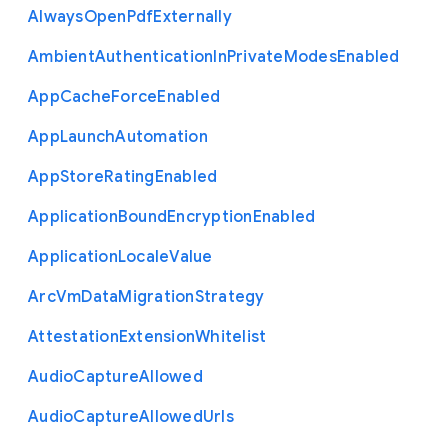
Always
Open
Pdf
Externally
Ambient
Authentication
In
Private
Modes
Enabled
App
Cache
Force
Enabled
App
Launch
Automation
App
Store
Rating
Enabled
Application
Bound
Encryption
Enabled
Application
Locale
Value
Arc
Vm
Data
Migration
Strategy
Attestation
Extension
Whitelist
Audio
Capture
Allowed
Audio
Capture
Allowed
Urls