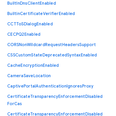
Built
In
Dns
Client
Enabled
Builtin
Certificate
Verifier
Enabled
C
C
T
To
S
Dialog
Enabled
C
E
C
P
Q2
Enabled
C
O
R
S
Non
Wildcard
Request
Headers
Support
C
S
S
Custom
State
Deprecated
Syntax
Enabled
Cache
Encryption
Enabled
Camera
Save
Location
Captive
Portal
Authentication
Ignores
Proxy
Certificate
Transparency
Enforcement
Disabled
For
Cas
Certificate
Transparency
Enforcement
Disabled