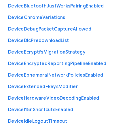
Device
Bluetooth
Just
Works
Pairing
Enabled
Device
Chrome
Variations
Device
Debug
Packet
Capture
Allowed
Device
Dlc
Predownload
List
Device
Ecryptfs
Migration
Strategy
Device
Encrypted
Reporting
Pipeline
Enabled
Device
Ephemeral
Network
Policies
Enabled
Device
Extended
Fkeys
Modifier
Device
Hardware
Video
Decoding
Enabled
Device
I18n
Shortcuts
Enabled
Device
Idle
Logout
Timeout