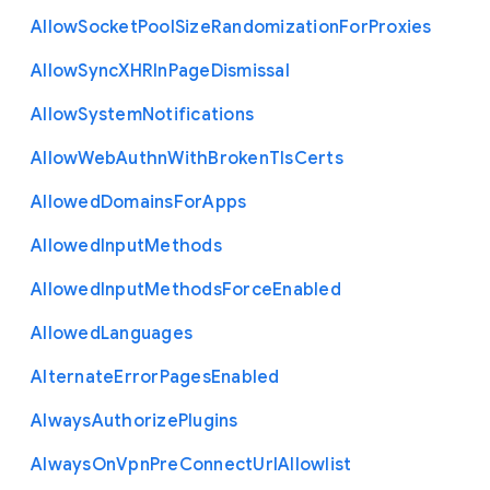
Allow
Socket
Pool
Size
Randomization
For
Proxies
Allow
Sync
X
H
R
In
Page
Dismissal
Allow
System
Notifications
Allow
Web
Authn
With
Broken
Tls
Certs
Allowed
Domains
For
Apps
Allowed
Input
Methods
Allowed
Input
Methods
Force
Enabled
Allowed
Languages
Alternate
Error
Pages
Enabled
Always
Authorize
Plugins
Always
On
Vpn
Pre
Connect
Url
Allowlist