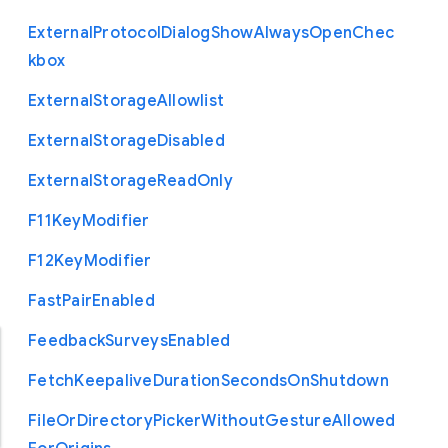
External
Protocol
Dialog
Show
Always
Open
Chec
kbox
External
Storage
Allowlist
External
Storage
Disabled
External
Storage
Read
Only
F11
Key
Modifier
F12
Key
Modifier
Fast
Pair
Enabled
Feedback
Surveys
Enabled
Fetch
Keepalive
Duration
Seconds
On
Shutdown
File
Or
Directory
Picker
Without
Gesture
Allowed