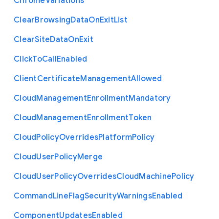
Chrome
Variations
Clear
Browsing
Data
On
Exit
List
Clear
Site
Data
On
Exit
Click
To
Call
Enabled
Client
Certificate
Management
Allowed
Cloud
Management
Enrollment
Mandatory
Cloud
Management
Enrollment
Token
Cloud
Policy
Overrides
Platform
Policy
Cloud
User
Policy
Merge
Cloud
User
Policy
Overrides
Cloud
Machine
Policy
Command
Line
Flag
Security
Warnings
Enabled
Component
Updates
Enabled