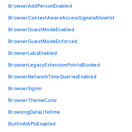
Browser
Add
Person
Enabled
Browser
Context
Aware
Access
Signals
Allowlist
Browser
Guest
Mode
Enabled
Browser
Guest
Mode
Enforced
Browser
Labs
Enabled
Browser
Legacy
Extension
Points
Blocked
Browser
Network
Time
Queries
Enabled
Browser
Signin
Browser
Theme
Color
Browsing
Data
Lifetime
Built
In
A
I
A
P
Is
Enabled