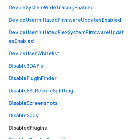
Device
System
Wide
Tracing
Enabled
Device
User
Initiated
Firmware
Updates
Enabled
Device
User
Initiated
Flex
System
Firmware
Updat
es
Enabled
Device
User
Whitelist
Disable3
D
A
P
Is
Disable
Plugin
Finder
Disable
S
S
L
Record
Splitting
Disable
Screenshots
Disable
Spdy
Disabled
Plugins