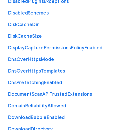
Disabled
Plugins
Exceptions
Disabled
Schemes
Disk
Cache
Dir
Disk
Cache
Size
Display
Capture
Permissions
Policy
Enabled
Dns
Over
Https
Mode
Dns
Over
Https
Templates
Dns
Prefetching
Enabled
Document
Scan
A
P
I
Trusted
Extensions
Domain
Reliability
Allowed
Download
Bubble
Enabled
Download
Directory