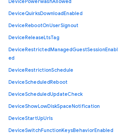
Device
Powerwash
Allowed
Device
Quirks
Download
Enabled
Device
Reboot
On
User
Signout
Device
Release
Lts
Tag
Device
Restricted
Managed
Guest
Session
Enabl
ed
Device
Restriction
Schedule
Device
Scheduled
Reboot
Device
Scheduled
Update
Check
Device
Show
Low
Disk
Space
Notification
Device
Start
Up
Urls
Device
Switch
Function
Keys
Behavior
Enabled