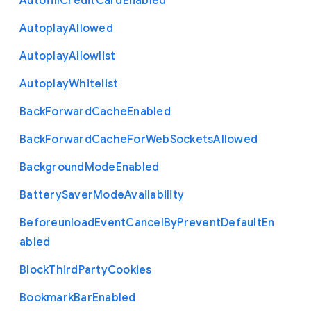
Autofill
Credit
Card
Enabled
Autoplay
Allowed
Autoplay
Allowlist
Autoplay
Whitelist
Back
Forward
Cache
Enabled
Back
Forward
Cache
For
Web
Sockets
Allowed
Background
Mode
Enabled
Battery
Saver
Mode
Availability
Beforeunload
Event
Cancel
By
Prevent
Default
En
abled
Block
Third
Party
Cookies
Bookmark
Bar
Enabled