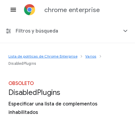
chrome enterprise
Filtros y búsqueda
Lista de políticas de Chrome Enterprise
Varios
Cualquier plataforma
DisabledPlugins
Chrome 151
OBSOLETO
Disabled
Plugins
Especificar una lista de complementos
Incluir políticas obsoletas
inhabilitados