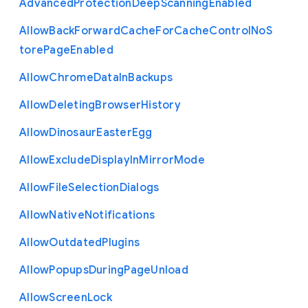
Advanced
Protection
Deep
Scanning
Enabled
Allow
Back
Forward
Cache
For
Cache
Control
No
S
tore
Page
Enabled
Allow
Chrome
Data
In
Backups
Allow
Deleting
Browser
History
Allow
Dinosaur
Easter
Egg
Allow
Exclude
Display
In
Mirror
Mode
Allow
File
Selection
Dialogs
Allow
Native
Notifications
Allow
Outdated
Plugins
Allow
Popups
During
Page
Unload
Allow
Screen
Lock