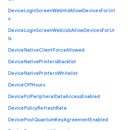
Device
Login
Screen
Web
Hid
Allow
Devices
For
Url
s
Device
Login
Screen
Web
Usb
Allow
Devices
For
Ur
ls
Device
Native
Client
Force
Allowed
Device
Native
Printers
Blacklist
Device
Native
Printers
Whitelist
Device
Off
Hours
Device
Pci
Peripheral
Data
Access
Enabled
Device
Policy
Refresh
Rate
Device
Post
Quantum
Key
Agreement
Enabled