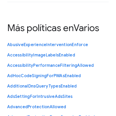
Más políticas en
Varios
Abusive
Experience
Intervention
Enforce
Accessibility
Image
Labels
Enabled
Accessibility
Performance
Filtering
Allowed
Ad
Hoc
Code
Signing
For
P
W
As
Enabled
Additional
Dns
Query
Types
Enabled
Ads
Setting
For
Intrusive
Ads
Sites
Advanced
Protection
Allowed