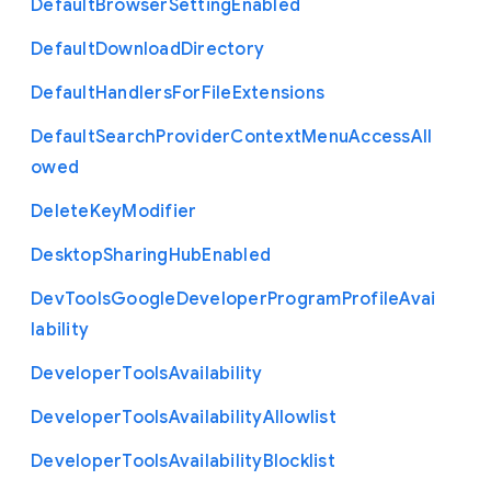
Default
Browser
Setting
Enabled
Default
Download
Directory
Default
Handlers
For
File
Extensions
Default
Search
Provider
Context
Menu
Access
All
owed
Delete
Key
Modifier
Desktop
Sharing
Hub
Enabled
Dev
Tools
Google
Developer
Program
Profile
Avai
lability
Developer
Tools
Availability
Developer
Tools
Availability
Allowlist
Developer
Tools
Availability
Blocklist