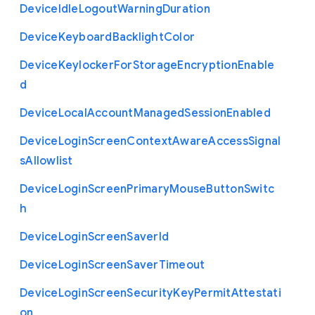
Device
Idle
Logout
Warning
Duration
Device
Keyboard
Backlight
Color
Device
Keylocker
For
Storage
Encryption
Enable
d
Device
Local
Account
Managed
Session
Enabled
Device
Login
Screen
Context
Aware
Access
Signal
s
Allowlist
Device
Login
Screen
Primary
Mouse
Button
Switc
h
Device
Login
Screen
Saver
Id
Device
Login
Screen
Saver
Timeout
Device
Login
Screen
Security
Key
Permit
Attestati
on