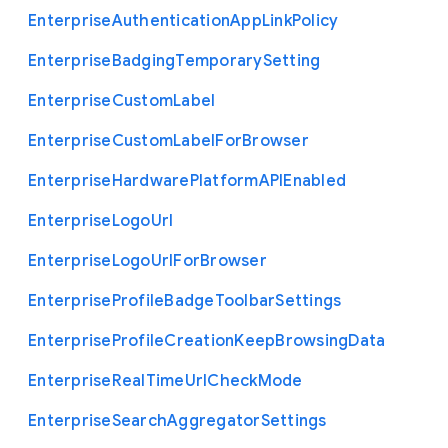
Enterprise
Authentication
App
Link
Policy
Enterprise
Badging
Temporary
Setting
Enterprise
Custom
Label
Enterprise
Custom
Label
For
Browser
Enterprise
Hardware
Platform
A
P
I
Enabled
Enterprise
Logo
Url
Enterprise
Logo
Url
For
Browser
Enterprise
Profile
Badge
Toolbar
Settings
Enterprise
Profile
Creation
Keep
Browsing
Data
Enterprise
Real
Time
Url
Check
Mode
Enterprise
Search
Aggregator
Settings