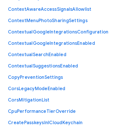
Context
Aware
Access
Signals
Allowlist
Context
Menu
Photo
Sharing
Settings
Contextual
Google
Integrations
Configuration
Contextual
Google
Integrations
Enabled
Contextual
Search
Enabled
Contextual
Suggestions
Enabled
Copy
Prevention
Settings
Cors
Legacy
Mode
Enabled
Cors
Mitigation
List
Cpu
Performance
Tier
Override
Create
Passkeys
In
I
Cloud
Keychain