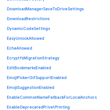
Download
Manager
Save
To
Drive
Settings
Download
Restrictions
Dynamic
Code
Settings
Easy
Unlock
Allowed
Eche
Allowed
Ecryptfs
Migration
Strategy
Edit
Bookmarks
Enabled
Emoji
Picker
Gif
Support
Enabled
Emoji
Suggestion
Enabled
Enable
Common
Name
Fallback
For
Local
Anchors
Enable
Deprecated
Privet
Printing