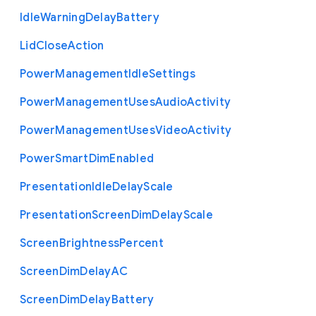
Idle
Warning
Delay
Battery
Lid
Close
Action
Power
Management
Idle
Settings
Power
Management
Uses
Audio
Activity
Power
Management
Uses
Video
Activity
Power
Smart
Dim
Enabled
Presentation
Idle
Delay
Scale
Presentation
Screen
Dim
Delay
Scale
Screen
Brightness
Percent
Screen
Dim
Delay
A
C
Screen
Dim
Delay
Battery