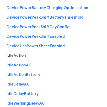
Device
Power
Battery
Charging
Optimization
Device
Power
Peak
Shift
Battery
Threshold
Device
Power
Peak
Shift
Day
Config
Device
Power
Peak
Shift
Enabled
Device
Usb
Power
Share
Enabled
Idle
Action
Idle
Action
A
C
Idle
Action
Battery
Idle
Delay
A
C
Idle
Delay
Battery
Idle
Warning
Delay
A
C