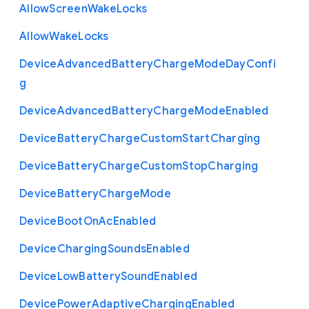
Allow
Screen
Wake
Locks
Allow
Wake
Locks
Device
Advanced
Battery
Charge
Mode
Day
Confi
g
Device
Advanced
Battery
Charge
Mode
Enabled
Device
Battery
Charge
Custom
Start
Charging
Device
Battery
Charge
Custom
Stop
Charging
Device
Battery
Charge
Mode
Device
Boot
On
Ac
Enabled
Device
Charging
Sounds
Enabled
Device
Low
Battery
Sound
Enabled
Device
Power
Adaptive
Charging
Enabled