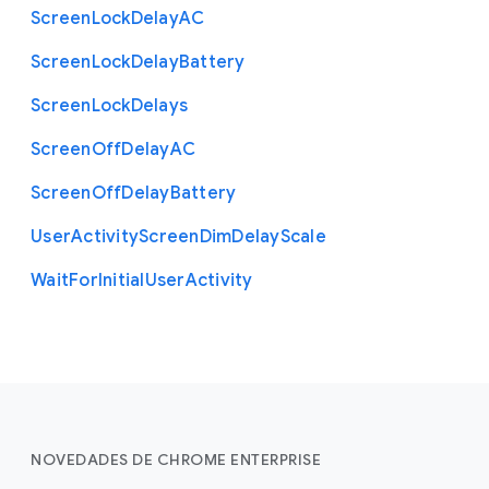
Screen
Lock
Delay
A
C
Screen
Lock
Delay
Battery
Screen
Lock
Delays
Screen
Off
Delay
A
C
Screen
Off
Delay
Battery
User
Activity
Screen
Dim
Delay
Scale
Wait
For
Initial
User
Activity
NOVEDADES DE CHROME ENTERPRISE