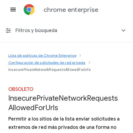
chrome enterprise
Filtros y búsqueda
Lista de políticas de Chrome Enterprise
Cualquier plataforma
Configuración de solicitudes de red privada
InsecurePrivateNetworkRequestsAllowedForUrls
Chrome 151
OBSOLETO
Insecure
Private
Network
Requests
Incluir políticas obsoletas
Allowed
For
Urls
Permitir a los sitios de la lista enviar solicitudes a
extremos de red más privados de una forma no