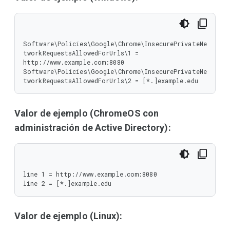
Software\Policies\Google\Chrome\InsecurePrivateNe
tworkRequestsAllowedForUrls\1 = 
http://www.example.com:8080

Software\Policies\Google\Chrome\InsecurePrivateNe
tworkRequestsAllowedForUrls\2 = [*.]example.edu
Valor de ejemplo (ChromeOS con
administración de Active Directory):
line 1 = http://www.example.com:8080

line 2 = [*.]example.edu
Valor de ejemplo (Linux):