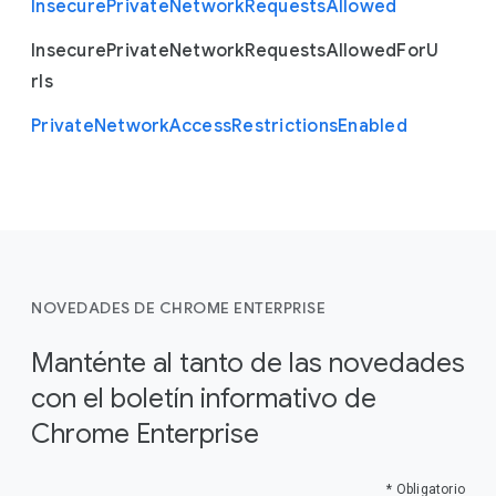
Insecure
Private
Network
Requests
Allowed
Insecure
Private
Network
Requests
Allowed
For
U
rls
Private
Network
Access
Restrictions
Enabled
NOVEDADES DE CHROME ENTERPRISE
Manténte al tanto de las novedades
con el boletín informativo de
Chrome Enterprise
* Obligatorio