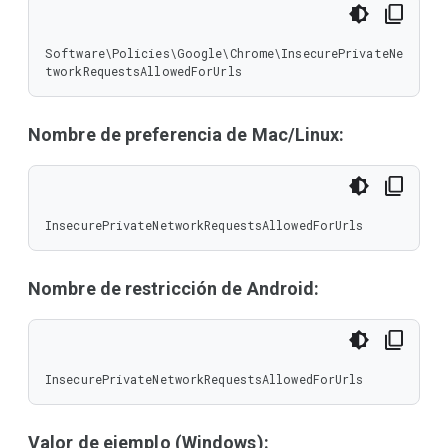
Software\Policies\Google\Chrome\InsecurePrivateNe
tworkRequestsAllowedForUrls
Nombre de preferencia de Mac/Linux:
InsecurePrivateNetworkRequestsAllowedForUrls
Nombre de restricción de Android:
InsecurePrivateNetworkRequestsAllowedForUrls
Valor de ejemplo (Windows):