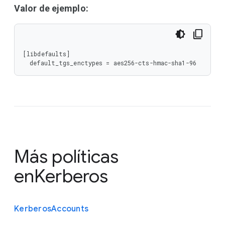
Valor de ejemplo:
[libdefaults]

Más políticas
en
Kerberos
Kerberos
Accounts