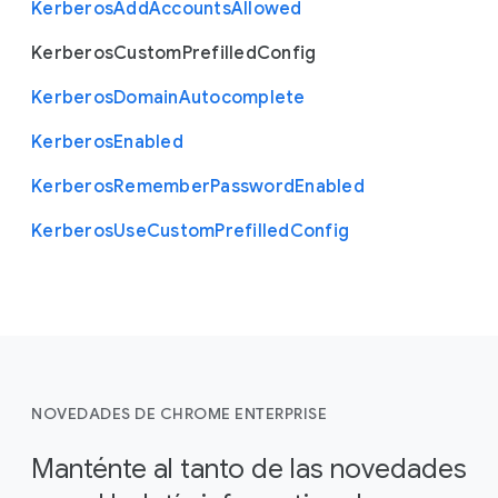
Kerberos
Add
Accounts
Allowed
Kerberos
Custom
Prefilled
Config
Kerberos
Domain
Autocomplete
Kerberos
Enabled
Kerberos
Remember
Password
Enabled
Kerberos
Use
Custom
Prefilled
Config
NOVEDADES DE CHROME ENTERPRISE
Manténte al tanto de las novedades