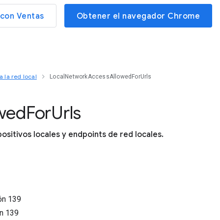
con Ventas
Obtener el navegador Chrome
 la red local
LocalNetworkAccessAllowedForUrls
wed
For
Urls
positivos locales y endpoints de red locales.
ión
139
ón
139