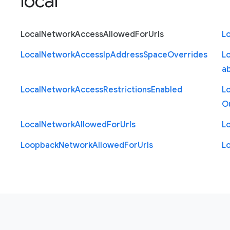
local
Local
Network
Access
Allowed
For
Urls
Lo
Local
Network
Access
Ip
Address
Space
Overrides
Lo
a
Local
Network
Access
Restrictions
Enabled
Lo
O
Local
Network
Allowed
For
Urls
Lo
Loopback
Network
Allowed
For
Urls
L