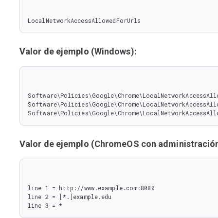
LocalNetworkAccessAllowedForUrls
Valor de ejemplo (Windows):
Software\Policies\Google\Chrome\LocalNetworkAccessAllo
Software\Policies\Google\Chrome\LocalNetworkAccessAllo
Software\Policies\Google\Chrome\LocalNetworkAccessAll
Valor de ejemplo (ChromeOS con administración 
line 1 = http://www.example.com:8080

line 2 = [*.]example.edu

line 3 = *