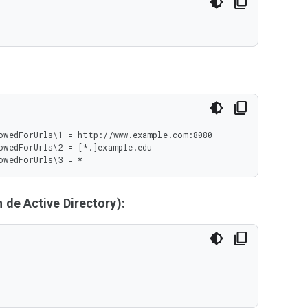
wedForUrls\1 = http://www.example.com:8080

wedForUrls\2 = [*.]example.edu

owedForUrls\3 = *
de Active Directory):