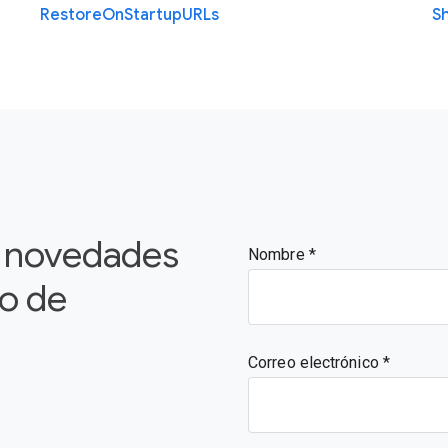
Restore
On
Startup
U
R
Ls
S
s novedades
Nombre
vo de
Correo electrónico