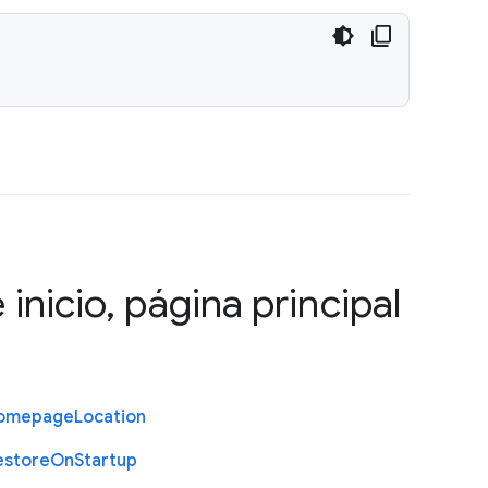
 inicio, página principal
omepage
Location
estore
On
Startup