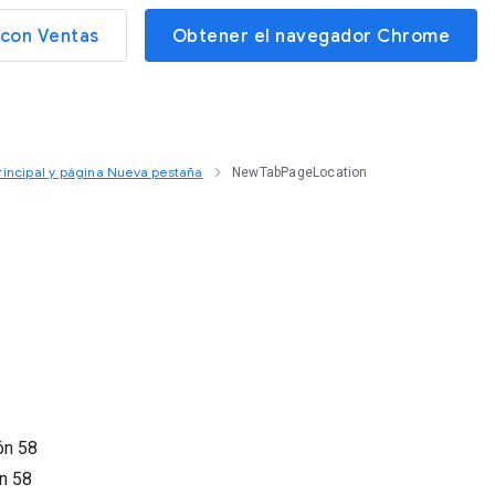
con Ventas
Obtener el navegador Chrome
principal y página Nueva pestaña
NewTabPageLocation
ión
58
ón
58