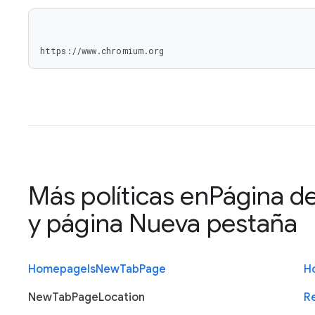
https://www.chromium.org
Más políticas en
Página de
y página Nueva pestaña
Homepage
Is
New
Tab
Page
H
New
Tab
Page
Location
R