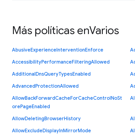
Más políticas en
Varios
Abusive
Experience
Intervention
Enforce
Ac
Accessibility
Performance
Filtering
Allowed
A
Additional
Dns
Query
Types
Enabled
A
Advanced
Protection
Allowed
A
Allow
Back
Forward
Cache
For
Cache
Control
No
St
A
ore
Page
Enabled
Allow
Deleting
Browser
History
A
Allow
Exclude
Display
In
Mirror
Mode
A