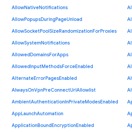
Allow
Native
Notifications
A
Allow
Popups
During
Page
Unload
A
Allow
Socket
Pool
Size
Randomization
For
Proxies
A
Allow
System
Notifications
A
Allowed
Domains
For
Apps
A
Allowed
Input
Methods
Force
Enabled
A
Alternate
Error
Pages
Enabled
A
Always
On
Vpn
Pre
Connect
Url
Allowlist
A
Ambient
Authentication
In
Private
Modes
Enabled
A
App
Launch
Automation
A
Application
Bound
Encryption
Enabled
Ap