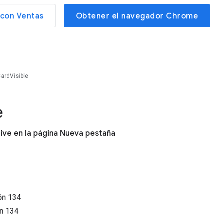
con Ventas
Obtener el navegador Chrome
ardVisible
e
rive en la página Nueva pestaña
ión
134
ón
134