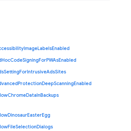
cessibility
Image
Labels
Enabled
d
Hoc
Code
Signing
For
P
W
As
Enabled
ds
Setting
For
Intrusive
Ads
Sites
dvanced
Protection
Deep
Scanning
Enabled
llow
Chrome
Data
In
Backups
llow
Dinosaur
Easter
Egg
llow
File
Selection
Dialogs