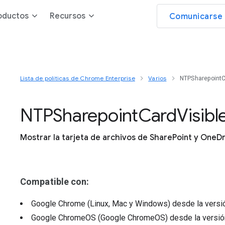
oductos
Recursos
Comunicarse 
Lista de políticas de Chrome Enterprise
Varios
NTPSharepointC
N
T
P
Sharepoint
Card
Visibl
Mostrar la tarjeta de archivos de SharePoint y OneD
Compatible con:
Google Chrome (Linux, Mac y Windows)
desde la vers
Google ChromeOS (Google ChromeOS)
desde la versi