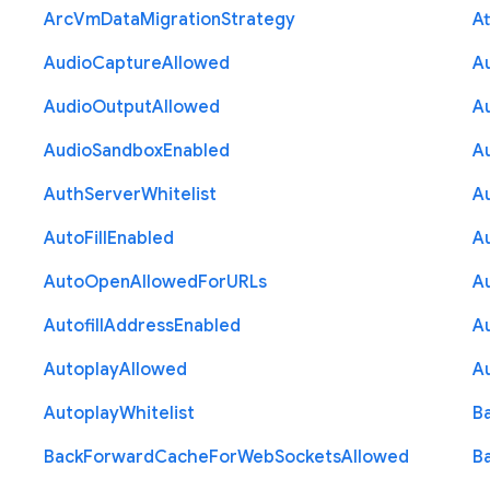
Arc
Vm
Data
Migration
Strategy
At
Audio
Capture
Allowed
A
Audio
Output
Allowed
A
Audio
Sandbox
Enabled
A
Auth
Server
Whitelist
A
Auto
Fill
Enabled
A
Auto
Open
Allowed
For
U
R
Ls
A
Autofill
Address
Enabled
Au
Autoplay
Allowed
A
Autoplay
Whitelist
B
Back
Forward
Cache
For
Web
Sockets
Allowed
B