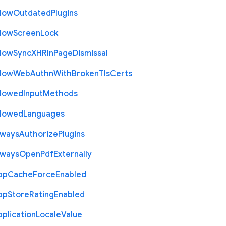
llow
Outdated
Plugins
llow
Screen
Lock
llow
Sync
X
H
R
In
Page
Dismissal
llow
Web
Authn
With
Broken
Tls
Certs
llowed
Input
Methods
llowed
Languages
lways
Authorize
Plugins
lways
Open
Pdf
Externally
pp
Cache
Force
Enabled
pp
Store
Rating
Enabled
plication
Locale
Value