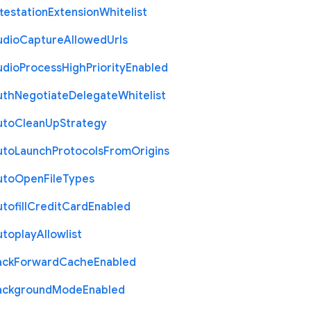
testation
Extension
Whitelist
udio
Capture
Allowed
Urls
udio
Process
High
Priority
Enabled
uth
Negotiate
Delegate
Whitelist
uto
Clean
Up
Strategy
uto
Launch
Protocols
From
Origins
uto
Open
File
Types
tofill
Credit
Card
Enabled
utoplay
Allowlist
ack
Forward
Cache
Enabled
ackground
Mode
Enabled