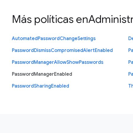
Más políticas en
Administ
Automated
Password
Change
Settings
D
Password
Dismiss
Compromised
Alert
Enabled
P
Password
Manager
Allow
Show
Passwords
P
Password
Manager
Enabled
P
Password
Sharing
Enabled
T