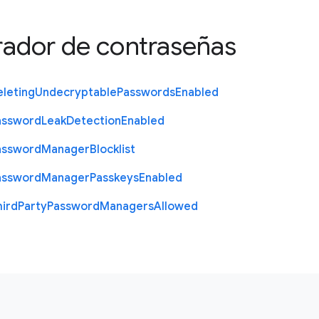
rador de contraseñas
eleting
Undecryptable
Passwords
Enabled
assword
Leak
Detection
Enabled
assword
Manager
Blocklist
assword
Manager
Passkeys
Enabled
hird
Party
Password
Managers
Allowed