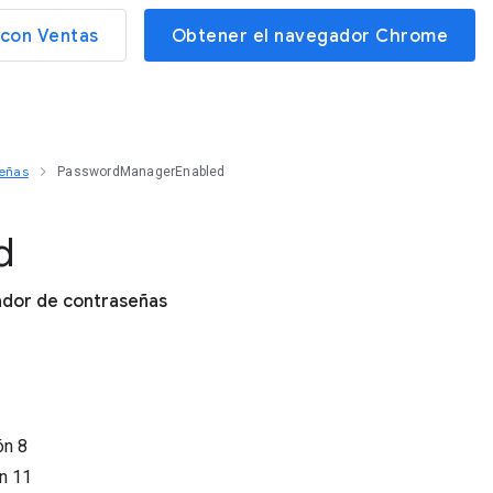
con Ventas
Obtener el navegador Chrome
señas
PasswordManagerEnabled
d
rador de contraseñas
ión
8
ón
11