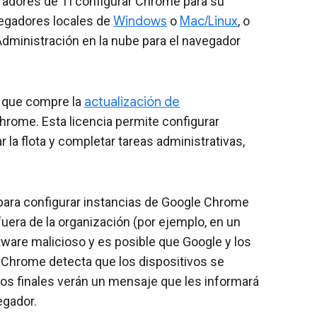
radores de TI configurar Chrome para su
vegadores locales de
Windows
o
Mac/Linux
, o
Administración en la nube para el navegador
 que compre la
actualización de
hrome. Esta licencia permite configurar
 la flota y completar tareas administrativas,
para configurar instancias de Google Chrome
 fuera de la organización (por ejemplo, en un
tware malicioso y es posible que Google y los
i Chrome detecta que los dispositivos se
ios finales verán un mensaje que les informará
egador.