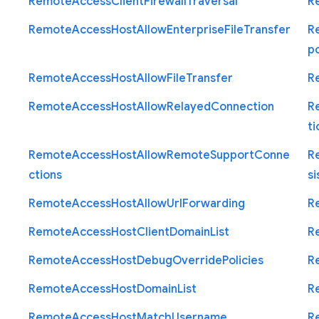
Remote
Access
Client
Firewall
Traversal
R
Remote
Access
Host
Allow
Enterprise
File
Transfer
R
p
Remote
Access
Host
Allow
File
Transfer
R
Remote
Access
Host
Allow
Relayed
Connection
R
ti
Remote
Access
Host
Allow
Remote
Support
Conne
R
ctions
si
Remote
Access
Host
Allow
Url
Forwarding
R
Remote
Access
Host
Client
Domain
List
R
Remote
Access
Host
Debug
Override
Policies
R
Remote
Access
Host
Domain
List
R
Remote
Access
Host
Match
Username
R