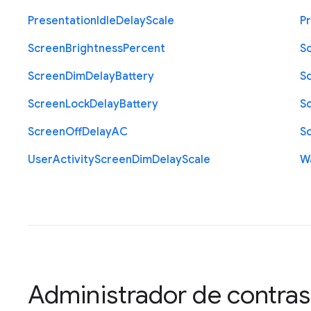
Presentation
Idle
Delay
Scale
P
Screen
Brightness
Percent
S
Screen
Dim
Delay
Battery
S
Screen
Lock
Delay
Battery
S
Screen
Off
Delay
A
C
S
User
Activity
Screen
Dim
Delay
Scale
W
Administrador de contra