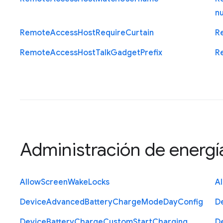
n
Remote
Access
Host
Require
Curtain
R
Remote
Access
Host
Talk
Gadget
Prefix
R
Administración de energí
Allow
Screen
Wake
Locks
A
Device
Advanced
Battery
Charge
Mode
Day
Config
D
Device
Battery
Charge
Custom
Start
Charging
D