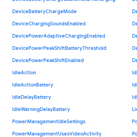
Device
Battery
Charge
Mode
D
Device
Charging
Sounds
Enabled
D
Device
Power
Adaptive
Charging
Enabled
D
Device
Power
Peak
Shift
Battery
Threshold
D
Device
Power
Peak
Shift
Enabled
D
Idle
Action
Id
Idle
Action
Battery
Id
Idle
Delay
Battery
Id
Idle
Warning
Delay
Battery
Li
Power
Management
Idle
Settings
P
Power
Management
Uses
Video
Activity
P