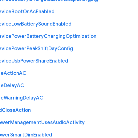
evice
Boot
On
Ac
Enabled
evice
Low
Battery
Sound
Enabled
evice
Power
Battery
Charging
Optimization
evice
Power
Peak
Shift
Day
Config
evice
Usb
Power
Share
Enabled
le
Action
A
C
le
Delay
A
C
le
Warning
Delay
A
C
d
Close
Action
ower
Management
Uses
Audio
Activity
ower
Smart
Dim
Enabled