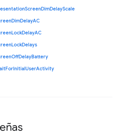
resentation
Screen
Dim
Delay
Scale
creen
Dim
Delay
A
C
creen
Lock
Delay
A
C
creen
Lock
Delays
creen
Off
Delay
Battery
ait
For
Initial
User
Activity
señas