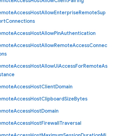
emote
Access
Host
Allow
Client
Pairing
emote
Access
Host
Allow
Enterprise
Remote
Sup
ort
Connections
emote
Access
Host
Allow
Pin
Authentication
emote
Access
Host
Allow
Remote
Access
Connec
ons
emote
Access
Host
Allow
Ui
Access
For
Remote
As
stance
emote
Access
Host
Client
Domain
emote
Access
Host
Clipboard
Size
Bytes
emote
Access
Host
Domain
emote
Access
Host
Firewall
Traversal
emote
Access
Host
Maximum
Session
Duration
Mi