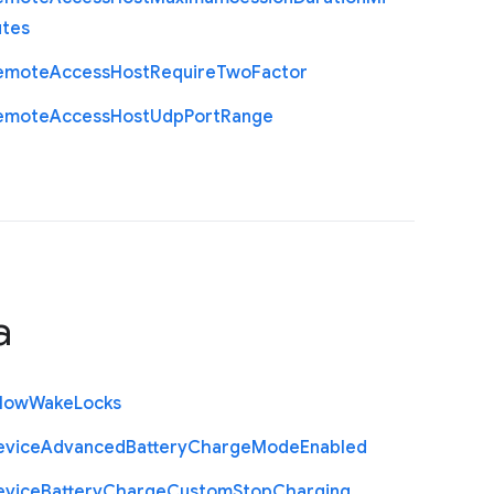
utes
emote
Access
Host
Require
Two
Factor
emote
Access
Host
Udp
Port
Range
a
llow
Wake
Locks
evice
Advanced
Battery
Charge
Mode
Enabled
evice
Battery
Charge
Custom
Stop
Charging