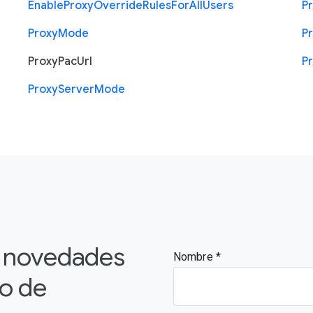
Enable
Proxy
Override
Rules
For
All
Users
P
Proxy
Mode
P
Proxy
Pac
Url
P
Proxy
Server
Mode
s novedades
Nombre
vo de