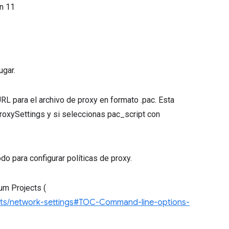
ón
11
ugar.
 URL para el archivo de proxy en formato .pac. Esta
 ProxySettings y si seleccionas pac_script con
do para configurar políticas de proxy.
um Projects (
nts/network-settings#TOC-Command-line-options-