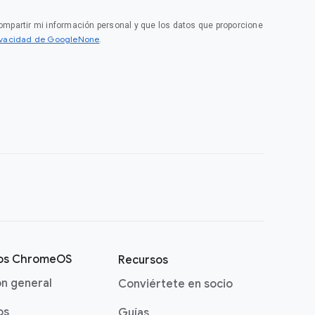
compartir mi información personal y que los datos que proporcione
rivacidad de GoogleNone
.
vos ChromeOS
Recursos
ón general
Conviértete en socio
os
Guías