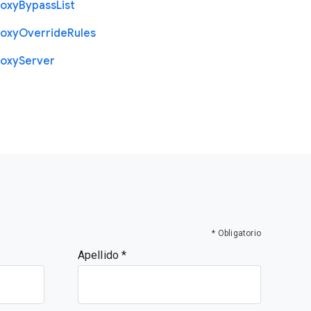
roxy
Bypass
List
roxy
Override
Rules
roxy
Server
* Obligatorio
Apellido