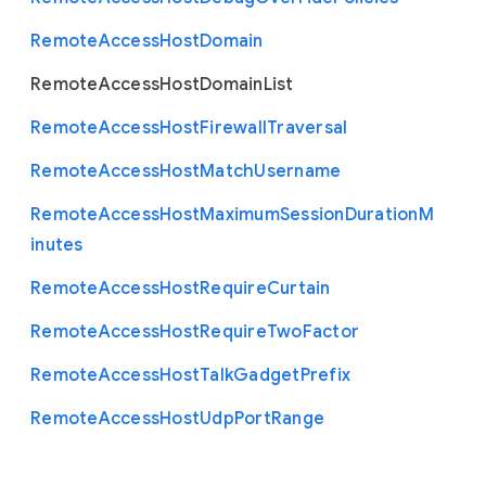
Remote
Access
Host
Domain
Remote
Access
Host
Domain
List
Remote
Access
Host
Firewall
Traversal
Remote
Access
Host
Match
Username
Remote
Access
Host
Maximum
Session
Duration
M
inutes
Remote
Access
Host
Require
Curtain
Remote
Access
Host
Require
Two
Factor
Remote
Access
Host
Talk
Gadget
Prefix
Remote
Access
Host
Udp
Port
Range