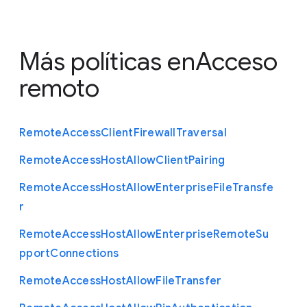
Más políticas en
Acceso
remoto
Remote
Access
Client
Firewall
Traversal
Remote
Access
Host
Allow
Client
Pairing
Remote
Access
Host
Allow
Enterprise
File
Transfe
r
Remote
Access
Host
Allow
Enterprise
Remote
Su
pport
Connections
Remote
Access
Host
Allow
File
Transfer