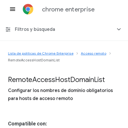
chrome enterprise
Filtros y búsqueda
Lista de políticas de Chrome Enterprise
Acceso remoto
Cualquier plataforma
RemoteAccessHostDomainList
Chrome 151
Remote
Access
Host
Domain
List
Configurar los nombres de dominio obligatorios
para hosts de acceso remoto
Incluir políticas obsoletas
Compatible con: