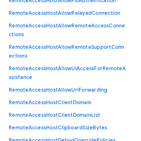
Remote
Access
Host
Allow
Pin
Authentication
Remote
Access
Host
Allow
Relayed
Connection
Remote
Access
Host
Allow
Remote
Access
Conne
ctions
Remote
Access
Host
Allow
Remote
Support
Conn
ections
Remote
Access
Host
Allow
Ui
Access
For
Remote
A
ssistance
Remote
Access
Host
Allow
Url
Forwarding
Remote
Access
Host
Client
Domain
Remote
Access
Host
Client
Domain
List
Remote
Access
Host
Clipboard
Size
Bytes
Remote
Access
Host
Debug
Override
Policies