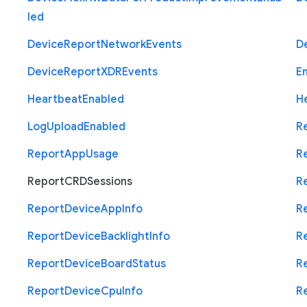
led
Device
Report
Network
Events
D
Device
Report
X
D
R
Events
E
Heartbeat
Enabled
H
Log
Upload
Enabled
R
Report
App
Usage
R
Report
C
R
D
Sessions
R
Report
Device
App
Info
R
Report
Device
Backlight
Info
R
Report
Device
Board
Status
R
Report
Device
Cpu
Info
R