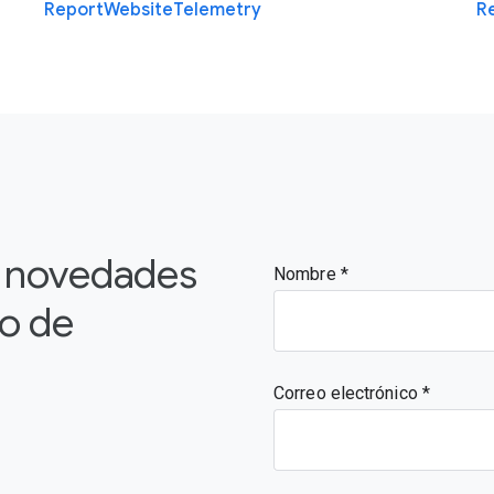
Report
Website
Telemetry
R
s novedades
Nombre
vo de
Correo electrónico