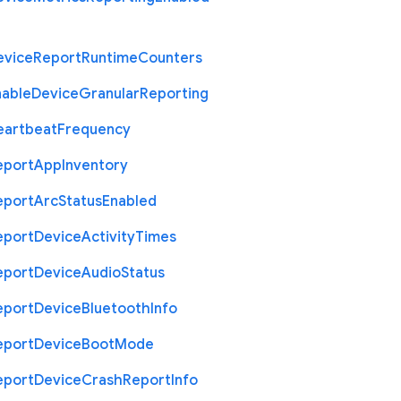
evice
Report
Runtime
Counters
nable
Device
Granular
Reporting
eartbeat
Frequency
eport
App
Inventory
eport
Arc
Status
Enabled
eport
Device
Activity
Times
eport
Device
Audio
Status
eport
Device
Bluetooth
Info
eport
Device
Boot
Mode
eport
Device
Crash
Report
Info