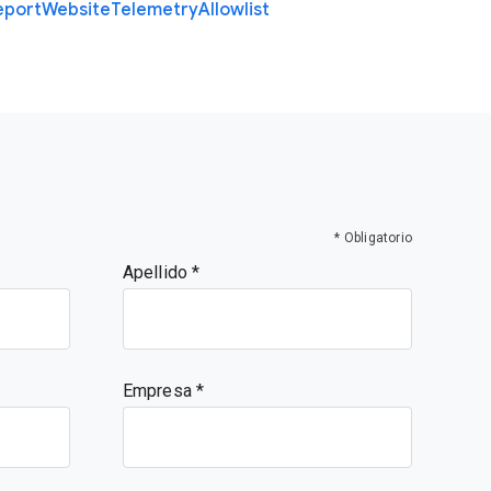
eport
Website
Telemetry
Allowlist
* Obligatorio
Apellido
Empresa