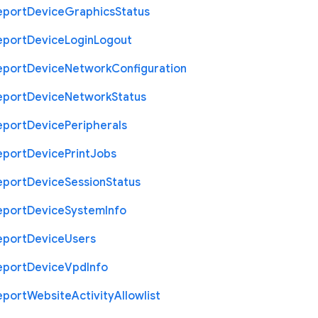
eport
Device
Graphics
Status
eport
Device
Login
Logout
eport
Device
Network
Configuration
eport
Device
Network
Status
eport
Device
Peripherals
eport
Device
Print
Jobs
eport
Device
Session
Status
eport
Device
System
Info
eport
Device
Users
eport
Device
Vpd
Info
eport
Website
Activity
Allowlist