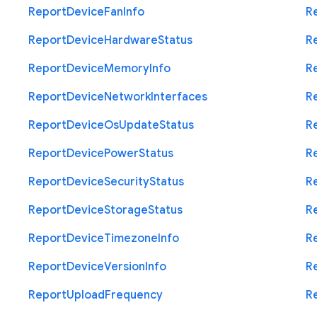
Report
Device
Fan
Info
R
Report
Device
Hardware
Status
R
Report
Device
Memory
Info
R
Report
Device
Network
Interfaces
R
Report
Device
Os
Update
Status
R
Report
Device
Power
Status
R
Report
Device
Security
Status
R
Report
Device
Storage
Status
R
Report
Device
Timezone
Info
R
Report
Device
Version
Info
R
Report
Upload
Frequency
R