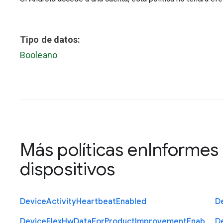
Tipo de datos:
Booleano
Más políticas en
Informes 
dispositivos
Device
Activity
Heartbeat
Enabled
D
Device
Flex
Hw
Data
For
Product
Improvement
Enab
D