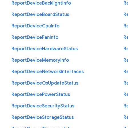
Report
Device
Backlight
Info
R
Report
Device
Board
Status
R
Report
Device
Cpu
Info
R
Report
Device
Fan
Info
R
Report
Device
Hardware
Status
R
Report
Device
Memory
Info
R
Report
Device
Network
Interfaces
R
Report
Device
Os
Update
Status
R
Report
Device
Power
Status
R
Report
Device
Security
Status
R
Report
Device
Storage
Status
R