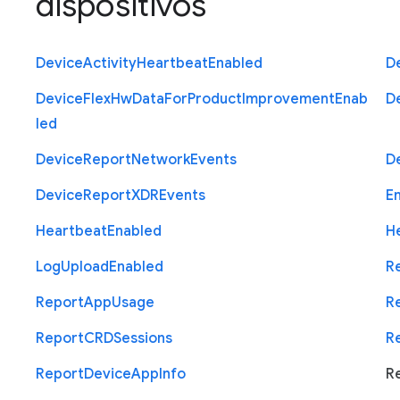
dispositivos
Device
Activity
Heartbeat
Enabled
D
Device
Flex
Hw
Data
For
Product
Improvement
Enab
D
led
Device
Report
Network
Events
D
Device
Report
X
D
R
Events
E
Heartbeat
Enabled
H
Log
Upload
Enabled
R
Report
App
Usage
R
Report
C
R
D
Sessions
R
Report
Device
App
Info
R