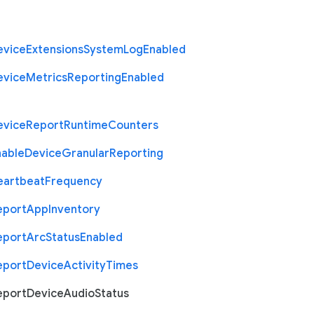
evice
Extensions
System
Log
Enabled
evice
Metrics
Reporting
Enabled
evice
Report
Runtime
Counters
nable
Device
Granular
Reporting
eartbeat
Frequency
eport
App
Inventory
eport
Arc
Status
Enabled
eport
Device
Activity
Times
eport
Device
Audio
Status