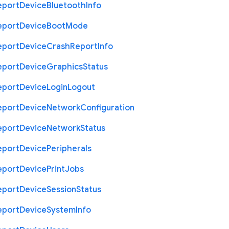
eport
Device
Bluetooth
Info
eport
Device
Boot
Mode
eport
Device
Crash
Report
Info
eport
Device
Graphics
Status
eport
Device
Login
Logout
eport
Device
Network
Configuration
eport
Device
Network
Status
eport
Device
Peripherals
eport
Device
Print
Jobs
eport
Device
Session
Status
eport
Device
System
Info