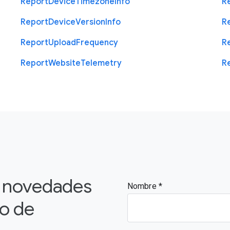
Report
Device
Timezone
Info
R
Report
Device
Version
Info
R
Report
Upload
Frequency
R
Report
Website
Telemetry
R
s novedades
Nombre
vo de