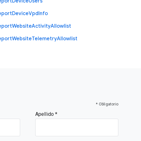
eport
Device
Users
eport
Device
Vpd
Info
eport
Website
Activity
Allowlist
eport
Website
Telemetry
Allowlist
* Obligatorio
Apellido