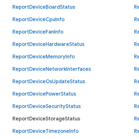
Report
Device
Board
Status
R
Report
Device
Cpu
Info
R
Report
Device
Fan
Info
R
Report
Device
Hardware
Status
R
Report
Device
Memory
Info
R
Report
Device
Network
Interfaces
R
Report
Device
Os
Update
Status
R
Report
Device
Power
Status
R
Report
Device
Security
Status
R
Report
Device
Storage
Status
R
Report
Device
Timezone
Info
R