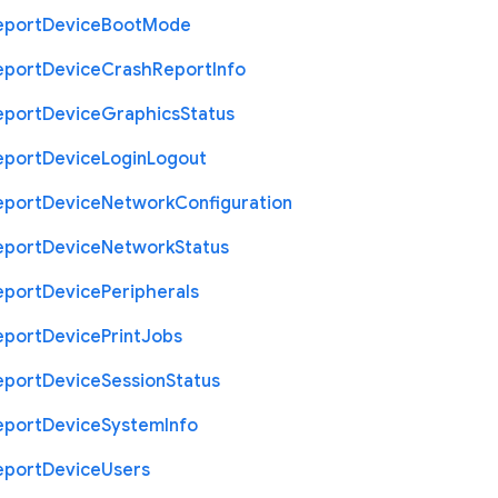
eport
Device
Boot
Mode
eport
Device
Crash
Report
Info
eport
Device
Graphics
Status
eport
Device
Login
Logout
eport
Device
Network
Configuration
eport
Device
Network
Status
eport
Device
Peripherals
eport
Device
Print
Jobs
eport
Device
Session
Status
eport
Device
System
Info
eport
Device
Users