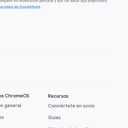
compartir mi información personal y que los datos que proporcione
rivacidad de GoogleNone
.
vos ChromeOS
Recursos
ón general
Conviértete en socio
os
Guías