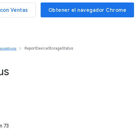
con Ventas
Obtener el navegador Chrome
positivos
ReportDeviceStorageStatus
us
ón
73