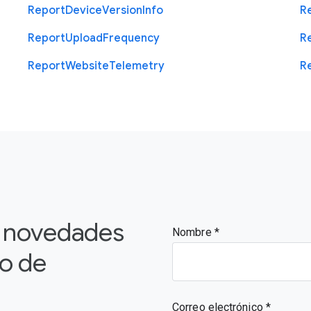
Report
Device
Version
Info
R
Report
Upload
Frequency
R
Report
Website
Telemetry
R
s novedades
Nombre
vo de
Correo electrónico