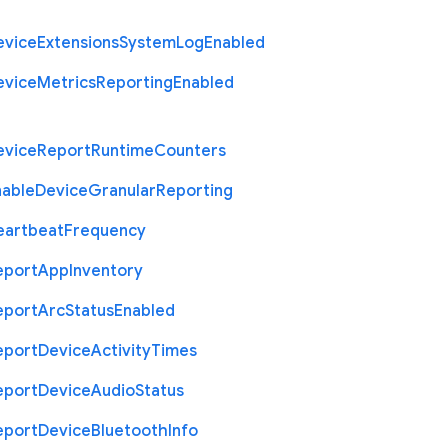
evice
Extensions
System
Log
Enabled
evice
Metrics
Reporting
Enabled
evice
Report
Runtime
Counters
nable
Device
Granular
Reporting
eartbeat
Frequency
eport
App
Inventory
eport
Arc
Status
Enabled
eport
Device
Activity
Times
eport
Device
Audio
Status
eport
Device
Bluetooth
Info