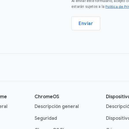
Al enviar este formulario, acepto 
Política de P
estarán sujetos a la
Enviar
ome
ChromeOS
Dispositi
eral
Descripción general
Descripci
Seguridad
Dispositiv