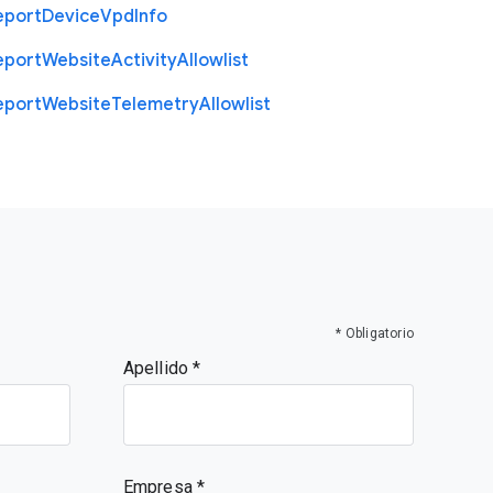
eport
Device
Vpd
Info
eport
Website
Activity
Allowlist
eport
Website
Telemetry
Allowlist
* Obligatorio
Apellido
Empresa