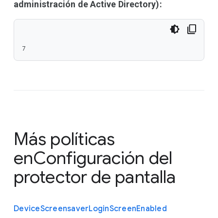
administración de Active Directory):
7
Más políticas
en
Configuración del
protector de pantalla
Device
Screensaver
Login
Screen
Enabled