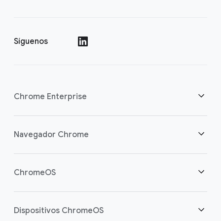
Síguenos
()
Chrome Enterprise
Seguridad
Navegador Chrome
Empoderamos a los trabajadores de la nube
Descripción general
ChromeOS
Inversión inteligente
Descargas
Descripción general
Dispositivos ChromeOS