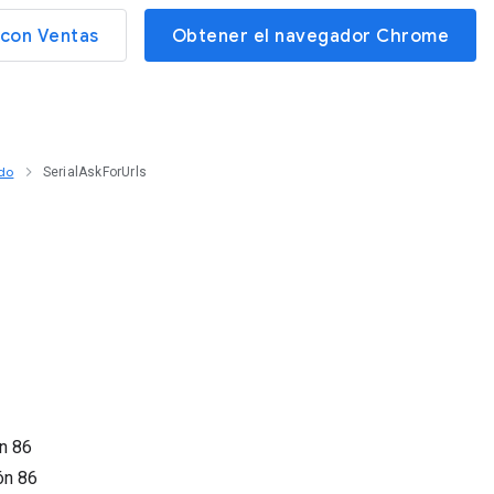
con Ventas
Obtener el navegador Chrome
do
SerialAskForUrls
ón
86
ión
86