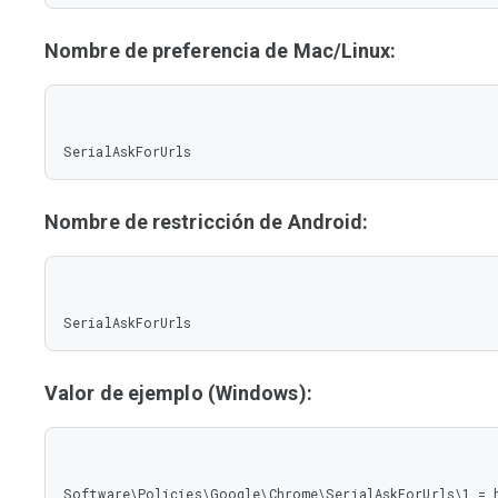
Nombre de preferencia de Mac/Linux:
SerialAskForUrls
Nombre de restricción de Android:
SerialAskForUrls
Valor de ejemplo (Windows):
Software\Policies\Google\Chrome\SerialAskForUrls\1 = h