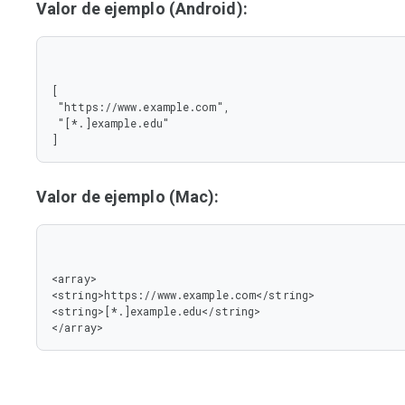
Valor de ejemplo (Android):
[

 "https://www.example.com",

 "[*.]example.edu"

]
Valor de ejemplo (Mac):
<array>

<string>https://www.example.com</string>

<string>[*.]example.edu</string>

</array>