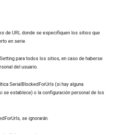
rones de URL donde se especifiquen los sitios que
rto en serie.
dSetting para todos los sitios, en caso de haberse
rsonal del usuario.
tica SerialBlockedForUrls (si hay alguna
si se establece) o la configuración personal de los
edForUrls, se ignorarán.