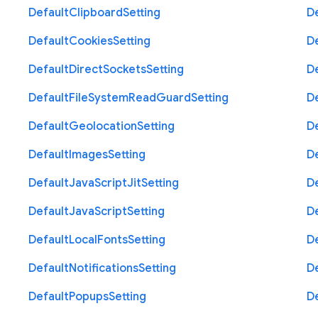
Default
Clipboard
Setting
D
Default
Cookies
Setting
D
Default
Direct
Sockets
Setting
D
Default
File
System
Read
Guard
Setting
D
Default
Geolocation
Setting
D
Default
Images
Setting
D
Default
Java
Script
Jit
Setting
D
Default
Java
Script
Setting
D
Default
Local
Fonts
Setting
D
Default
Notifications
Setting
D
Default
Popups
Setting
D