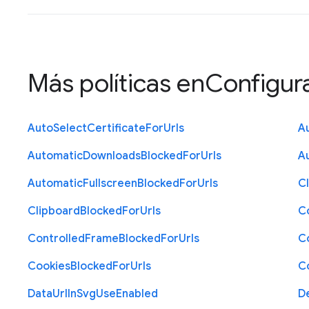
Más políticas en
Configur
Auto
Select
Certificate
For
Urls
A
Automatic
Downloads
Blocked
For
Urls
A
Automatic
Fullscreen
Blocked
For
Urls
C
Clipboard
Blocked
For
Urls
C
Controlled
Frame
Blocked
For
Urls
C
Cookies
Blocked
For
Urls
C
Data
Url
In
Svg
Use
Enabled
D