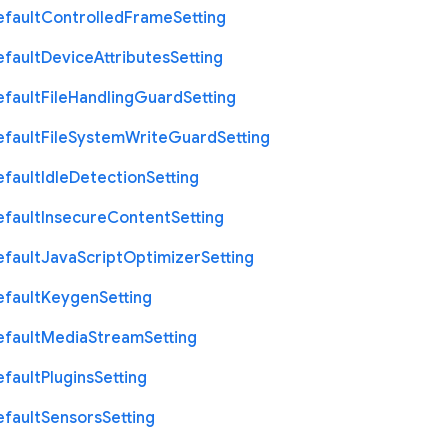
efault
Controlled
Frame
Setting
efault
Device
Attributes
Setting
efault
File
Handling
Guard
Setting
efault
File
System
Write
Guard
Setting
efault
Idle
Detection
Setting
efault
Insecure
Content
Setting
efault
Java
Script
Optimizer
Setting
efault
Keygen
Setting
efault
Media
Stream
Setting
efault
Plugins
Setting
efault
Sensors
Setting