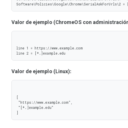
Software\Policies\Google\Chrome\SerialAskForUrls\2 = 
Valor de ejemplo (ChromeOS con administración 
line 1 = https://www.example.com

line 2 = [*.]example.edu
Valor de ejemplo (Linux):
[

 "https://www.example.com",

 "[*.]example.edu"

]