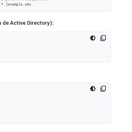
[*.]example.edu
de Active Directory):