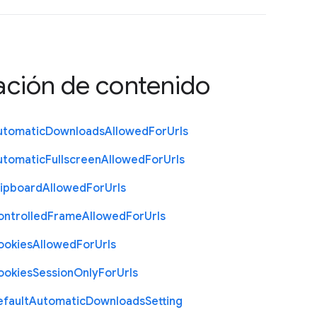
ación de contenido
utomatic
Downloads
Allowed
For
Urls
utomatic
Fullscreen
Allowed
For
Urls
lipboard
Allowed
For
Urls
ontrolled
Frame
Allowed
For
Urls
ookies
Allowed
For
Urls
ookies
Session
Only
For
Urls
efault
Automatic
Downloads
Setting