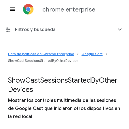
chrome enterprise
Filtros y búsqueda
Lista de políticas de Chrome Enterprise
Google Cast
Cualquier plataforma
ShowCastSessionsStartedByOtherDevices
Chrome 151
Show
Cast
Sessions
Started
By
Other
Devices
Mostrar los controles multimedia de las sesiones
Incluir políticas obsoletas
de Google Cast que iniciaron otros dispositivos en
la red local