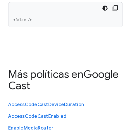
<false />
Más políticas en
Google
Cast
Access
Code
Cast
Device
Duration
Access
Code
Cast
Enabled
Enable
Media
Router