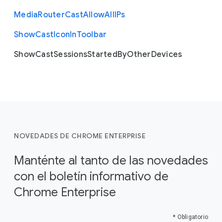
Media
Router
Cast
Allow
All
I
Ps
Show
Cast
Icon
In
Toolbar
Show
Cast
Sessions
Started
By
Other
Devices
NOVEDADES DE CHROME ENTERPRISE
Manténte al tanto de las novedades
con el boletín informativo de
Chrome Enterprise
* Obligatorio