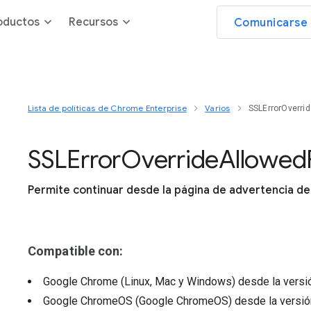
oductos
Recursos
Comunicarse 
Lista de políticas de Chrome Enterprise
Varios
SSLErrorOverri
S
S
L
Error
Override
Allowed
Permite continuar desde la página de advertencia de
Compatible con:
Google Chrome (Linux, Mac y Windows)
desde la vers
Google ChromeOS (Google ChromeOS)
desde la versi