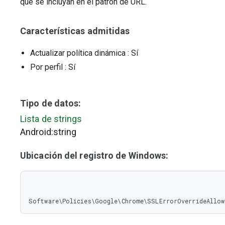
que se incluyan en el patrón de URL.
Características admitidas
Actualizar política dinámica
: Sí
Por perfil
: Sí
Tipo de datos:
Lista de strings
Android:string
Ubicación del registro de Windows:
Software\Policies\Google\Chrome\SSLErrorOverrideAllow