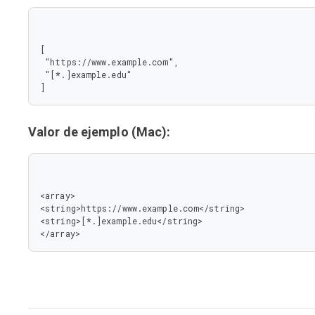
[

 "https://www.example.com",

 "[*.]example.edu"

]
Valor de ejemplo (Mac):
<array>

<string>https://www.example.com</string>

<string>[*.]example.edu</string>

</array>