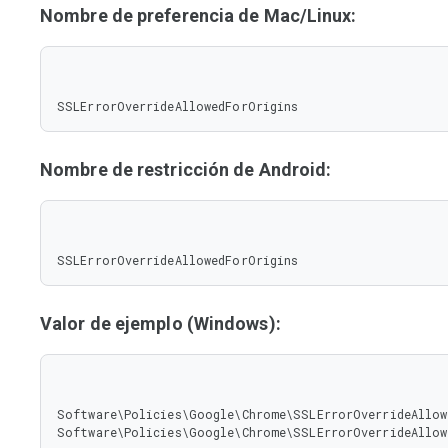
Nombre de preferencia de Mac/Linux:
SSLErrorOverrideAllowedForOrigins
Nombre de restricción de Android:
SSLErrorOverrideAllowedForOrigins
Valor de ejemplo (Windows):
Software\Policies\Google\Chrome\SSLErrorOverrideAllow
Software\Policies\Google\Chrome\SSLErrorOverrideAllow