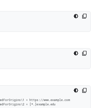
edForOrigins\1 = https://www.example.com

edForOrigins\2 = [*.]example.edu