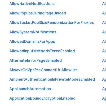
Allow
Native
Notifications
A
Allow
Popups
During
Page
Unload
A
Allow
Socket
Pool
Size
Randomization
For
Proxies
A
Allow
System
Notifications
A
Allowed
Domains
For
Apps
A
Allowed
Input
Methods
Force
Enabled
A
Alternate
Error
Pages
Enabled
A
Always
On
Vpn
Pre
Connect
Url
Allowlist
A
Ambient
Authentication
In
Private
Modes
Enabled
A
App
Launch
Automation
A
Application
Bound
Encryption
Enabled
Ap