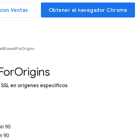
con Ventas
Obtener el navegador Chrome
deAllowedForOrigins
For
Origins
 SSL en orígenes específicos
ión
90
ón
90