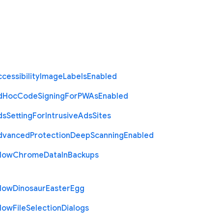
cessibility
Image
Labels
Enabled
d
Hoc
Code
Signing
For
P
W
As
Enabled
ds
Setting
For
Intrusive
Ads
Sites
dvanced
Protection
Deep
Scanning
Enabled
llow
Chrome
Data
In
Backups
llow
Dinosaur
Easter
Egg
llow
File
Selection
Dialogs