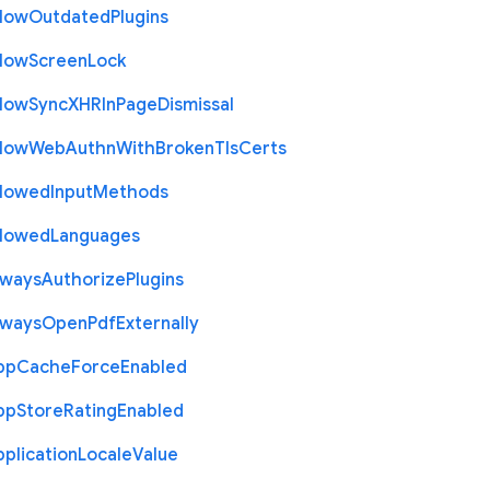
llow
Outdated
Plugins
llow
Screen
Lock
llow
Sync
X
H
R
In
Page
Dismissal
llow
Web
Authn
With
Broken
Tls
Certs
llowed
Input
Methods
llowed
Languages
lways
Authorize
Plugins
lways
Open
Pdf
Externally
pp
Cache
Force
Enabled
pp
Store
Rating
Enabled
plication
Locale
Value