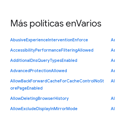
Más políticas en
Varios
Abusive
Experience
Intervention
Enforce
Ac
Accessibility
Performance
Filtering
Allowed
A
Additional
Dns
Query
Types
Enabled
A
Advanced
Protection
Allowed
A
Allow
Back
Forward
Cache
For
Cache
Control
No
St
A
ore
Page
Enabled
Allow
Deleting
Browser
History
A
Allow
Exclude
Display
In
Mirror
Mode
A