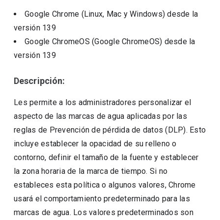
Google Chrome (Linux, Mac y Windows)
desde la
versión
139
Google ChromeOS (Google ChromeOS)
desde la
versión
139
Descripción:
Les permite a los administradores personalizar el
aspecto de las marcas de agua aplicadas por las
reglas de Prevención de pérdida de datos (DLP). Esto
incluye establecer la opacidad de su relleno o
contorno, definir el tamaño de la fuente y establecer
la zona horaria de la marca de tiempo. Si no
estableces esta política o algunos valores, Chrome
usará el comportamiento predeterminado para las
marcas de agua. Los valores predeterminados son