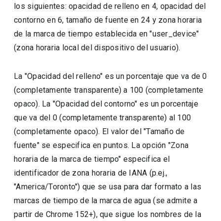
los siguientes: opacidad de relleno en 4, opacidad del
contorno en 6, tamaño de fuente en 24 y zona horaria
de la marca de tiempo establecida en "user_device"
(zona horaria local del dispositivo del usuario).
La "Opacidad del relleno" es un porcentaje que va de 0
(completamente transparente) a 100 (completamente
opaco). La "Opacidad del contorno" es un porcentaje
que va del 0 (completamente transparente) al 100
(completamente opaco). El valor del "Tamaño de
fuente" se especifica en puntos. La opción "Zona
horaria de la marca de tiempo" especifica el
identificador de zona horaria de IANA (p.ej.,
"America/Toronto") que se usa para dar formato a las
marcas de tiempo de la marca de agua (se admite a
partir de Chrome 152+), que sigue los nombres de la