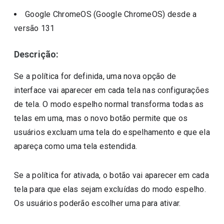
Google ChromeOS (Google ChromeOS)
desde a
versão
131
Descrição:
Se a política for definida, uma nova opção de
interface vai aparecer em cada tela nas configurações
de tela. O modo espelho normal transforma todas as
telas em uma, mas o novo botão permite que os
usuários excluam uma tela do espelhamento e que ela
apareça como uma tela estendida.
Se a política for ativada, o botão vai aparecer em cada
tela para que elas sejam excluídas do modo espelho.
Os usuários poderão escolher uma para ativar.