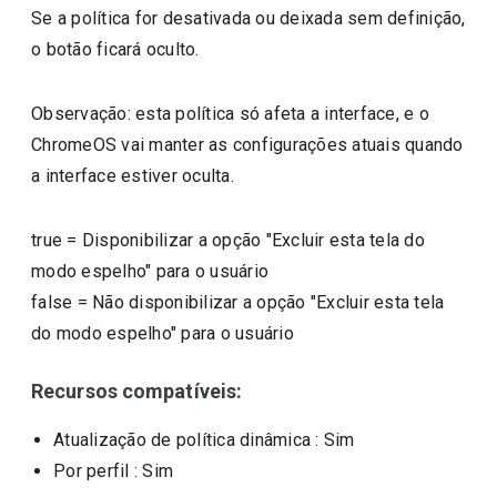
Se a política for desativada ou deixada sem definição,
o botão ficará oculto.
Observação: esta política só afeta a interface, e o
ChromeOS vai manter as configurações atuais quando
a interface estiver oculta.
true
=
Disponibilizar a opção "Excluir esta tela do
modo espelho" para o usuário
false
=
Não disponibilizar a opção "Excluir esta tela
do modo espelho" para o usuário
Recursos compatíveis:
Atualização de política dinâmica
: Sim
Por perfil
: Sim