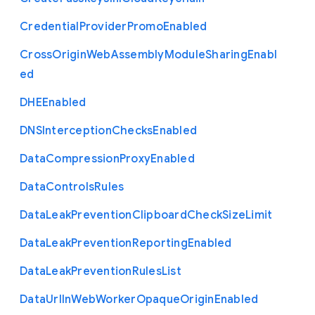
Credential
Provider
Promo
Enabled
Cross
Origin
Web
Assembly
Module
Sharing
Enabl
ed
D
H
E
Enabled
D
N
S
Interception
Checks
Enabled
Data
Compression
Proxy
Enabled
Data
Controls
Rules
Data
Leak
Prevention
Clipboard
Check
Size
Limit
Data
Leak
Prevention
Reporting
Enabled
Data
Leak
Prevention
Rules
List
Data
Url
In
Web
Worker
Opaque
Origin
Enabled