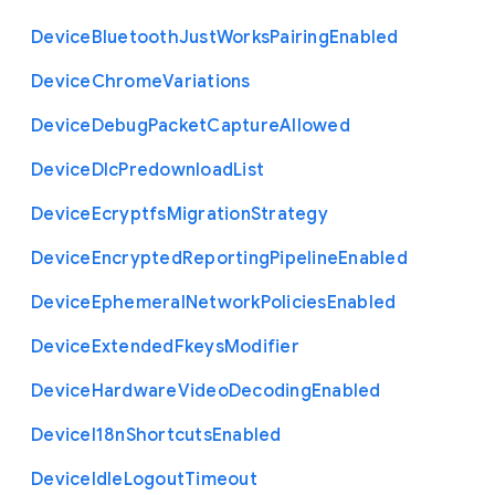
Device
Bluetooth
Just
Works
Pairing
Enabled
Device
Chrome
Variations
Device
Debug
Packet
Capture
Allowed
Device
Dlc
Predownload
List
Device
Ecryptfs
Migration
Strategy
Device
Encrypted
Reporting
Pipeline
Enabled
Device
Ephemeral
Network
Policies
Enabled
Device
Extended
Fkeys
Modifier
Device
Hardware
Video
Decoding
Enabled
Device
I18n
Shortcuts
Enabled
Device
Idle
Logout
Timeout