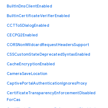
Built
In
Dns
Client
Enabled
Builtin
Certificate
Verifier
Enabled
C
C
T
To
S
Dialog
Enabled
C
E
C
P
Q2
Enabled
C
O
R
S
Non
Wildcard
Request
Headers
Support
C
S
S
Custom
State
Deprecated
Syntax
Enabled
Cache
Encryption
Enabled
Camera
Save
Location
Captive
Portal
Authentication
Ignores
Proxy
Certificate
Transparency
Enforcement
Disabled
For
Cas