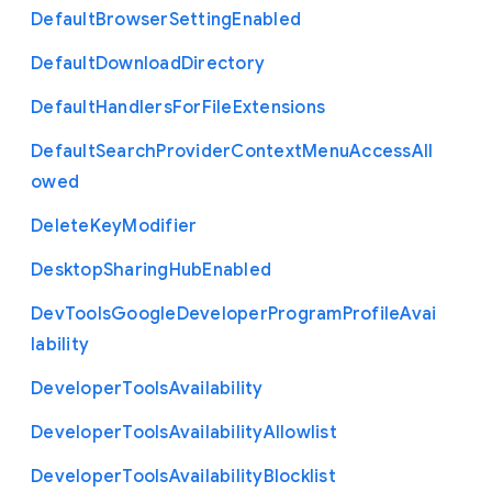
Default
Browser
Setting
Enabled
Default
Download
Directory
Default
Handlers
For
File
Extensions
Default
Search
Provider
Context
Menu
Access
All
owed
Delete
Key
Modifier
Desktop
Sharing
Hub
Enabled
Dev
Tools
Google
Developer
Program
Profile
Avai
lability
Developer
Tools
Availability
Developer
Tools
Availability
Allowlist
Developer
Tools
Availability
Blocklist