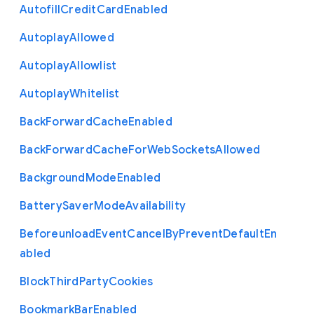
Autofill
Credit
Card
Enabled
Autoplay
Allowed
Autoplay
Allowlist
Autoplay
Whitelist
Back
Forward
Cache
Enabled
Back
Forward
Cache
For
Web
Sockets
Allowed
Background
Mode
Enabled
Battery
Saver
Mode
Availability
Beforeunload
Event
Cancel
By
Prevent
Default
En
abled
Block
Third
Party
Cookies
Bookmark
Bar
Enabled