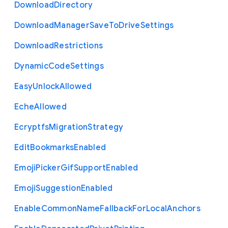
Download
Directory
Download
Manager
Save
To
Drive
Settings
Download
Restrictions
Dynamic
Code
Settings
Easy
Unlock
Allowed
Eche
Allowed
Ecryptfs
Migration
Strategy
Edit
Bookmarks
Enabled
Emoji
Picker
Gif
Support
Enabled
Emoji
Suggestion
Enabled
Enable
Common
Name
Fallback
For
Local
Anchors