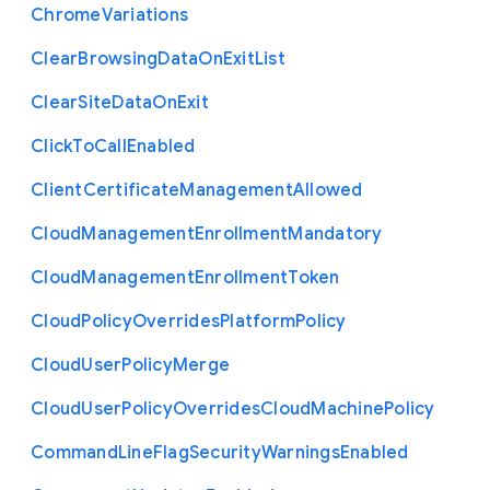
Chrome
Variations
Clear
Browsing
Data
On
Exit
List
Clear
Site
Data
On
Exit
Click
To
Call
Enabled
Client
Certificate
Management
Allowed
Cloud
Management
Enrollment
Mandatory
Cloud
Management
Enrollment
Token
Cloud
Policy
Overrides
Platform
Policy
Cloud
User
Policy
Merge
Cloud
User
Policy
Overrides
Cloud
Machine
Policy
Command
Line
Flag
Security
Warnings
Enabled