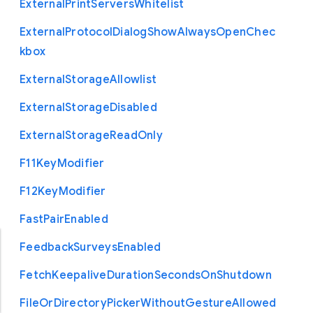
External
Print
Servers
Whitelist
External
Protocol
Dialog
Show
Always
Open
Chec
kbox
External
Storage
Allowlist
External
Storage
Disabled
External
Storage
Read
Only
F11
Key
Modifier
F12
Key
Modifier
Fast
Pair
Enabled
Feedback
Surveys
Enabled
Fetch
Keepalive
Duration
Seconds
On
Shutdown
File
Or
Directory
Picker
Without
Gesture
Allowed