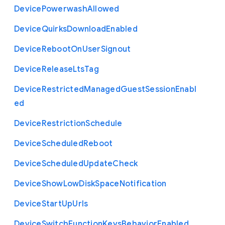
Device
Powerwash
Allowed
Device
Quirks
Download
Enabled
Device
Reboot
On
User
Signout
Device
Release
Lts
Tag
Device
Restricted
Managed
Guest
Session
Enabl
ed
Device
Restriction
Schedule
Device
Scheduled
Reboot
Device
Scheduled
Update
Check
Device
Show
Low
Disk
Space
Notification
Device
Start
Up
Urls
Device
Switch
Function
Keys
Behavior
Enabled