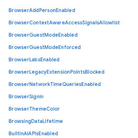
Browser
Add
Person
Enabled
Browser
Context
Aware
Access
Signals
Allowlist
Browser
Guest
Mode
Enabled
Browser
Guest
Mode
Enforced
Browser
Labs
Enabled
Browser
Legacy
Extension
Points
Blocked
Browser
Network
Time
Queries
Enabled
Browser
Signin
Browser
Theme
Color
Browsing
Data
Lifetime
Built
In
A
I
A
P
Is
Enabled