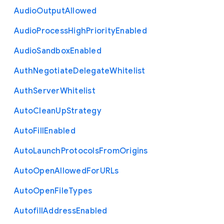
Audio
Output
Allowed
Audio
Process
High
Priority
Enabled
Audio
Sandbox
Enabled
Auth
Negotiate
Delegate
Whitelist
Auth
Server
Whitelist
Auto
Clean
Up
Strategy
Auto
Fill
Enabled
Auto
Launch
Protocols
From
Origins
Auto
Open
Allowed
For
U
R
Ls
Auto
Open
File
Types
Autofill
Address
Enabled