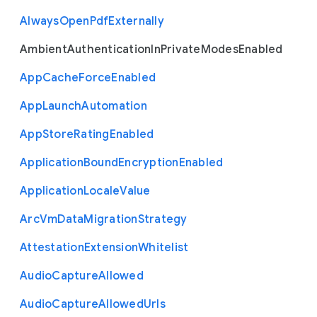
Always
Open
Pdf
Externally
Ambient
Authentication
In
Private
Modes
Enabled
App
Cache
Force
Enabled
App
Launch
Automation
App
Store
Rating
Enabled
Application
Bound
Encryption
Enabled
Application
Locale
Value
Arc
Vm
Data
Migration
Strategy
Attestation
Extension
Whitelist
Audio
Capture
Allowed
Audio
Capture
Allowed
Urls