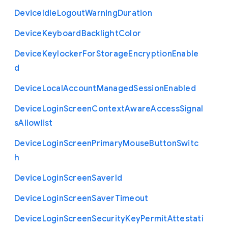
Device
Idle
Logout
Warning
Duration
Device
Keyboard
Backlight
Color
Device
Keylocker
For
Storage
Encryption
Enable
d
Device
Local
Account
Managed
Session
Enabled
Device
Login
Screen
Context
Aware
Access
Signal
s
Allowlist
Device
Login
Screen
Primary
Mouse
Button
Switc
h
Device
Login
Screen
Saver
Id
Device
Login
Screen
Saver
Timeout
Device
Login
Screen
Security
Key
Permit
Attestati