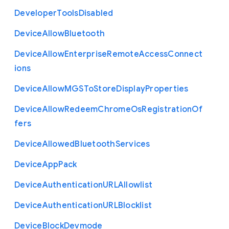
Developer
Tools
Disabled
Device
Allow
Bluetooth
Device
Allow
Enterprise
Remote
Access
Connect
ions
Device
Allow
M
G
S
To
Store
Display
Properties
Device
Allow
Redeem
Chrome
Os
Registration
Of
fers
Device
Allowed
Bluetooth
Services
Device
App
Pack
Device
Authentication
U
R
L
Allowlist
Device
Authentication
U
R
L
Blocklist
Device
Block
Devmode