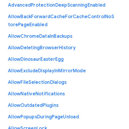
Advanced
Protection
Deep
Scanning
Enabled
Allow
Back
Forward
Cache
For
Cache
Control
No
S
tore
Page
Enabled
Allow
Chrome
Data
In
Backups
Allow
Deleting
Browser
History
Allow
Dinosaur
Easter
Egg
Allow
Exclude
Display
In
Mirror
Mode
Allow
File
Selection
Dialogs
Allow
Native
Notifications
Allow
Outdated
Plugins
Allow
Popups
During
Page
Unload
Allow
Screen
Lock