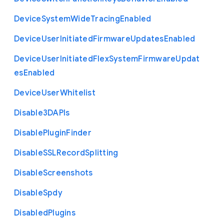
Device
System
Wide
Tracing
Enabled
Device
User
Initiated
Firmware
Updates
Enabled
Device
User
Initiated
Flex
System
Firmware
Updat
es
Enabled
Device
User
Whitelist
Disable3
D
A
P
Is
Disable
Plugin
Finder
Disable
S
S
L
Record
Splitting
Disable
Screenshots
Disable
Spdy
Disabled
Plugins