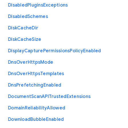
Disabled
Plugins
Exceptions
Disabled
Schemes
Disk
Cache
Dir
Disk
Cache
Size
Display
Capture
Permissions
Policy
Enabled
Dns
Over
Https
Mode
Dns
Over
Https
Templates
Dns
Prefetching
Enabled
Document
Scan
A
P
I
Trusted
Extensions
Domain
Reliability
Allowed
Download
Bubble
Enabled