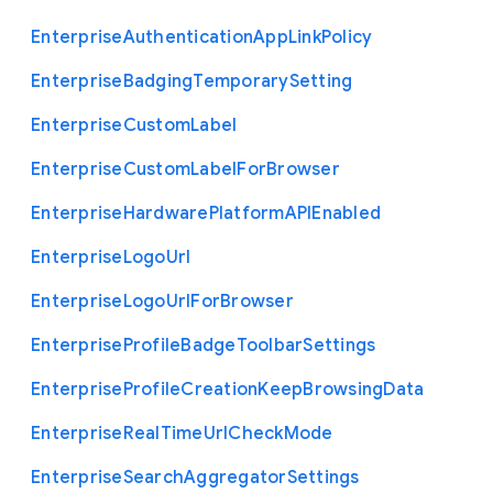
Enterprise
Authentication
App
Link
Policy
Enterprise
Badging
Temporary
Setting
Enterprise
Custom
Label
Enterprise
Custom
Label
For
Browser
Enterprise
Hardware
Platform
A
P
I
Enabled
Enterprise
Logo
Url
Enterprise
Logo
Url
For
Browser
Enterprise
Profile
Badge
Toolbar
Settings
Enterprise
Profile
Creation
Keep
Browsing
Data
Enterprise
Real
Time
Url
Check
Mode
Enterprise
Search
Aggregator
Settings