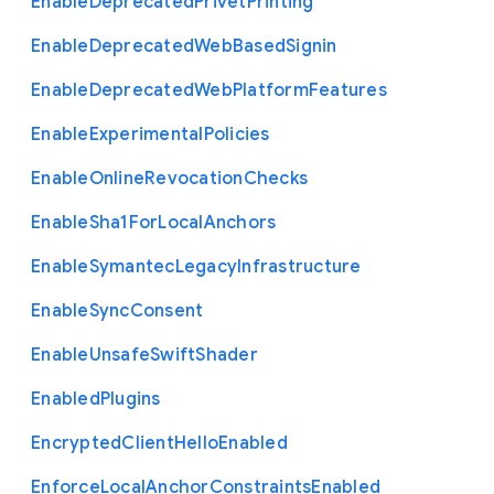
Enable
Deprecated
Privet
Printing
Enable
Deprecated
Web
Based
Signin
Enable
Deprecated
Web
Platform
Features
Enable
Experimental
Policies
Enable
Online
Revocation
Checks
Enable
Sha1
For
Local
Anchors
Enable
Symantec
Legacy
Infrastructure
Enable
Sync
Consent
Enable
Unsafe
Swift
Shader
Enabled
Plugins
Encrypted
Client
Hello
Enabled
Enforce
Local
Anchor
Constraints
Enabled