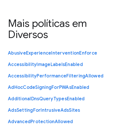
Mais políticas em
Diversos
Abusive
Experience
Intervention
Enforce
Accessibility
Image
Labels
Enabled
Accessibility
Performance
Filtering
Allowed
Ad
Hoc
Code
Signing
For
P
W
As
Enabled
Additional
Dns
Query
Types
Enabled
Ads
Setting
For
Intrusive
Ads
Sites
Advanced
Protection
Allowed