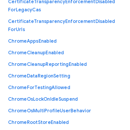
Certificate
Transparency
Enforcement
Disabled
For
Legacy
Cas
Certificate
Transparency
Enforcement
Disabled
For
Urls
Chrome
Apps
Enabled
Chrome
Cleanup
Enabled
Chrome
Cleanup
Reporting
Enabled
Chrome
Data
Region
Setting
Chrome
For
Testing
Allowed
Chrome
Os
Lock
On
Idle
Suspend
Chrome
Os
Multi
Profile
User
Behavior
Chrome
Root
Store
Enabled