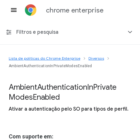
chrome enterprise
Filtros e pesquisa
Lista de políticas do Chrome Enterprise
Diversos
Qualquer plataforma
AmbientAuthenticationInPrivateModesEnabled
Chrome 151
Ambient
Authentication
In
Private
Modes
Enabled
Ativar a autenticação pelo SO para tipos de perfil.
Incluir políticas suspensas
Com suporte em: