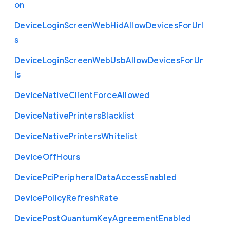
on
Device
Login
Screen
Web
Hid
Allow
Devices
For
Url
s
Device
Login
Screen
Web
Usb
Allow
Devices
For
Ur
ls
Device
Native
Client
Force
Allowed
Device
Native
Printers
Blacklist
Device
Native
Printers
Whitelist
Device
Off
Hours
Device
Pci
Peripheral
Data
Access
Enabled
Device
Policy
Refresh
Rate
Device
Post
Quantum
Key
Agreement
Enabled