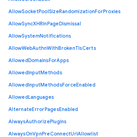
Allow
Socket
Pool
Size
Randomization
For
Proxies
Allow
Sync
X
H
R
In
Page
Dismissal
Allow
System
Notifications
Allow
Web
Authn
With
Broken
Tls
Certs
Allowed
Domains
For
Apps
Allowed
Input
Methods
Allowed
Input
Methods
Force
Enabled
Allowed
Languages
Alternate
Error
Pages
Enabled
Always
Authorize
Plugins
Always
On
Vpn
Pre
Connect
Url
Allowlist