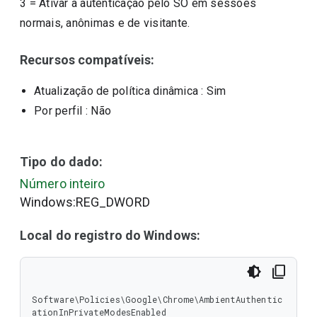
3
=
Ativar a autenticação pelo SO em sessões
normais, anônimas e de visitante.
Recursos compatíveis:
Atualização de política dinâmica
: Sim
Por perfil
: Não
Tipo do dado:
Número inteiro
Windows:REG_DWORD
Local do registro do Windows:
Software\Policies\Google\Chrome\AmbientAuthentic
ationInPrivateModesEnabled