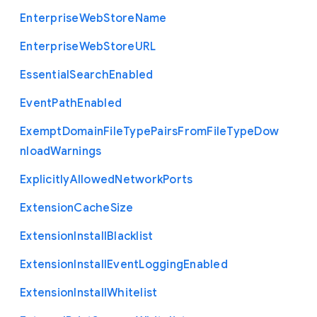
Enterprise
Web
Store
Name
Enterprise
Web
Store
U
R
L
Essential
Search
Enabled
Event
Path
Enabled
Exempt
Domain
File
Type
Pairs
From
File
Type
Dow
nload
Warnings
Explicitly
Allowed
Network
Ports
Extension
Cache
Size
Extension
Install
Blacklist
Extension
Install
Event
Logging
Enabled
Extension
Install
Whitelist