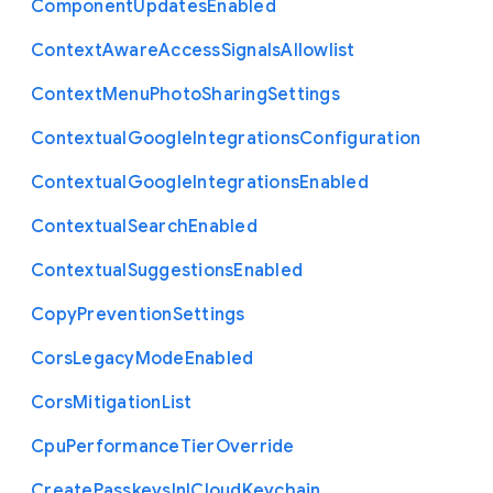
Component
Updates
Enabled
Context
Aware
Access
Signals
Allowlist
Context
Menu
Photo
Sharing
Settings
Contextual
Google
Integrations
Configuration
Contextual
Google
Integrations
Enabled
Contextual
Search
Enabled
Contextual
Suggestions
Enabled
Copy
Prevention
Settings
Cors
Legacy
Mode
Enabled
Cors
Mitigation
List
Cpu
Performance
Tier
Override
Create
Passkeys
In
I
Cloud
Keychain