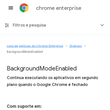
chrome enterprise
Filtros e pesquisa
Lista de políticas do Chrome Enterprise
Diversos
Qualquer plataforma
BackgroundModeEnabled
Chrome 151
Background
Mode
Enabled
Continua executando os aplicativos em segundo
plano quando o Google Chrome é fechado
Incluir políticas suspensas
Com suporte em: