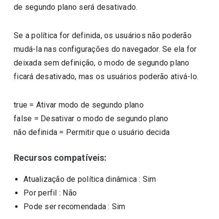
de segundo plano será desativado.
Se a política for definida, os usuários não poderão
mudá-la nas configurações do navegador. Se ela for
deixada sem definição, o modo de segundo plano
ficará desativado, mas os usuários poderão ativá-lo.
true
=
Ativar modo de segundo plano
false
=
Desativar o modo de segundo plano
não definida
=
Permitir que o usuário decida
Recursos compatíveis:
Atualização de política dinâmica
: Sim
Por perfil
: Não
Pode ser recomendada
: Sim