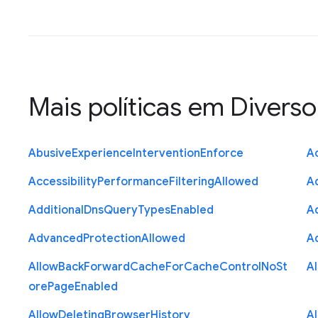
Mais políticas em
Diverso
Abusive
Experience
Intervention
Enforce
Ac
Accessibility
Performance
Filtering
Allowed
A
Additional
Dns
Query
Types
Enabled
A
Advanced
Protection
Allowed
A
Allow
Back
Forward
Cache
For
Cache
Control
No
St
A
ore
Page
Enabled
Allow
Deleting
Browser
History
A