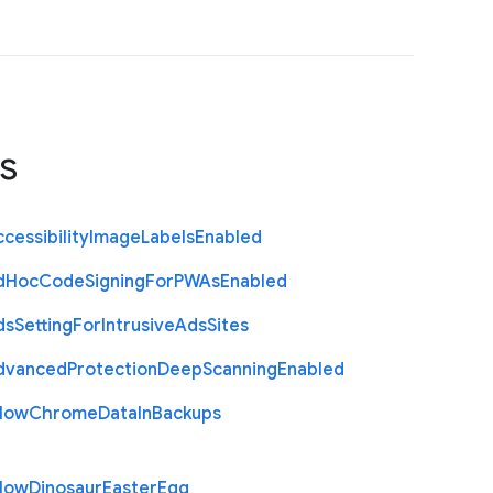
s
cessibility
Image
Labels
Enabled
d
Hoc
Code
Signing
For
P
W
As
Enabled
ds
Setting
For
Intrusive
Ads
Sites
dvanced
Protection
Deep
Scanning
Enabled
llow
Chrome
Data
In
Backups
llow
Dinosaur
Easter
Egg