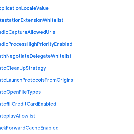
plication
Locale
Value
testation
Extension
Whitelist
udio
Capture
Allowed
Urls
udio
Process
High
Priority
Enabled
uth
Negotiate
Delegate
Whitelist
uto
Clean
Up
Strategy
uto
Launch
Protocols
From
Origins
uto
Open
File
Types
tofill
Credit
Card
Enabled
utoplay
Allowlist
ack
Forward
Cache
Enabled