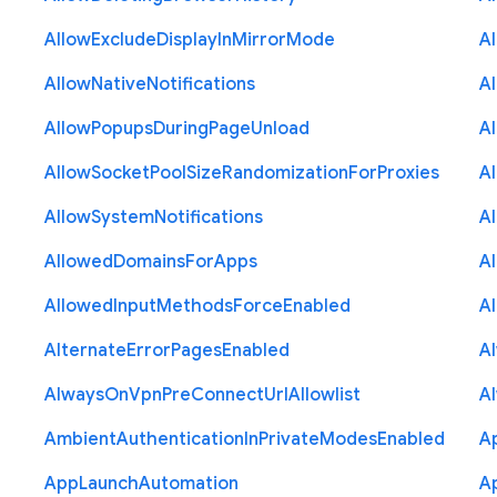
Allow
Exclude
Display
In
Mirror
Mode
A
Allow
Native
Notifications
A
Allow
Popups
During
Page
Unload
A
Allow
Socket
Pool
Size
Randomization
For
Proxies
A
Allow
System
Notifications
A
Allowed
Domains
For
Apps
A
Allowed
Input
Methods
Force
Enabled
A
Alternate
Error
Pages
Enabled
A
Always
On
Vpn
Pre
Connect
Url
Allowlist
A
Ambient
Authentication
In
Private
Modes
Enabled
A
App
Launch
Automation
A