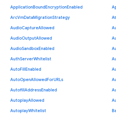
Application
Bound
Encryption
Enabled
Ap
Arc
Vm
Data
Migration
Strategy
At
Audio
Capture
Allowed
A
Audio
Output
Allowed
A
Audio
Sandbox
Enabled
A
Auth
Server
Whitelist
A
Auto
Fill
Enabled
A
Auto
Open
Allowed
For
U
R
Ls
A
Autofill
Address
Enabled
Au
Autoplay
Allowed
A
Autoplay
Whitelist
B