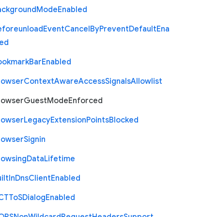
ackground
Mode
Enabled
eforeunload
Event
Cancel
By
Prevent
Default
Ena
led
ookmark
Bar
Enabled
rowser
Context
Aware
Access
Signals
Allowlist
rowser
Guest
Mode
Enforced
rowser
Legacy
Extension
Points
Blocked
rowser
Signin
rowsing
Data
Lifetime
ilt
In
Dns
Client
Enabled
C
T
To
S
Dialog
Enabled