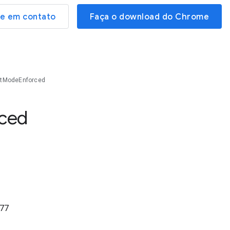
re em contato
Faça o download do Chrome
tModeEnforced
rced
77