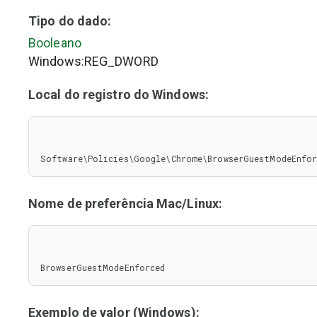
Tipo do dado:
Booleano
Windows:REG_DWORD
Local do registro do Windows:
Software\Policies\Google\Chrome\BrowserGuestModeEnfor
Nome de preferência Mac/Linux:
BrowserGuestModeEnforced
Exemplo de valor (Windows):