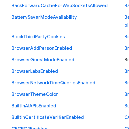
Back
Forward
Cache
For
Web
Sockets
Allowed
B
Battery
Saver
Mode
Availability
B
b
Block
Third
Party
Cookies
B
Browser
Add
Person
Enabled
B
Browser
Guest
Mode
Enabled
B
Browser
Labs
Enabled
B
Browser
Network
Time
Queries
Enabled
B
Browser
Theme
Color
B
Built
In
A
I
A
P
Is
Enabled
Bu
Builtin
Certificate
Verifier
Enabled
C