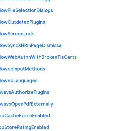
llow
File
Selection
Dialogs
llow
Outdated
Plugins
llow
Screen
Lock
llow
Sync
X
H
R
In
Page
Dismissal
llow
Web
Authn
With
Broken
Tls
Certs
llowed
Input
Methods
llowed
Languages
lways
Authorize
Plugins
lways
Open
Pdf
Externally
pp
Cache
Force
Enabled
pp
Store
Rating
Enabled