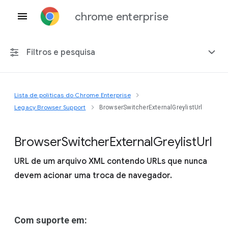
chrome enterprise
Filtros e pesquisa
Lista de políticas do Chrome Enterprise
Qualquer plataforma
Legacy Browser Support
BrowserSwitcherExternalGreylistUrl
Chrome 151
Browser
Switcher
External
Greylist
Url
URL de um arquivo XML contendo URLs que nunca
devem acionar uma troca de navegador.
Incluir políticas suspensas
Com suporte em: