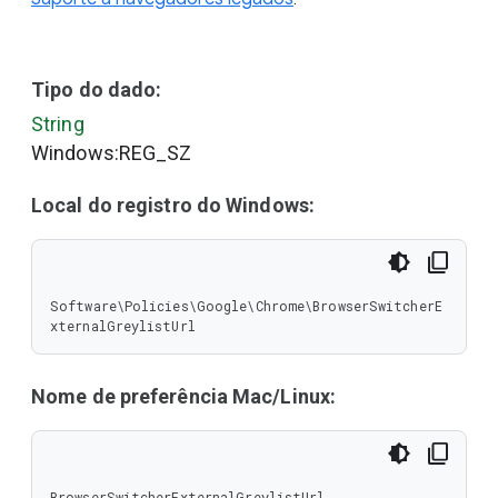
Tipo do dado:
String
Windows:REG_SZ
Local do registro do Windows:
Software\Policies\Google\Chrome\BrowserSwitcherE
xternalGreylistUrl
Nome de preferência Mac/Linux:
BrowserSwitcherExternalGreylistUrl