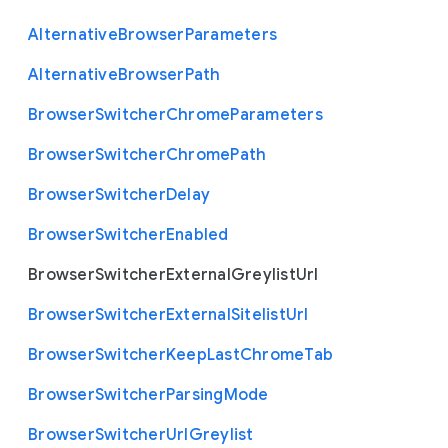
Alternative
Browser
Parameters
Alternative
Browser
Path
Browser
Switcher
Chrome
Parameters
Browser
Switcher
Chrome
Path
Browser
Switcher
Delay
Browser
Switcher
Enabled
Browser
Switcher
External
Greylist
Url
Browser
Switcher
External
Sitelist
Url
Browser
Switcher
Keep
Last
Chrome
Tab
Browser
Switcher
Parsing
Mode
Browser
Switcher
Url
Greylist