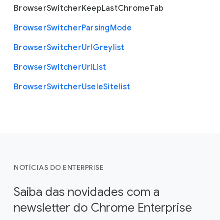
Browser
Switcher
Keep
Last
Chrome
Tab
Browser
Switcher
Parsing
Mode
Browser
Switcher
Url
Greylist
Browser
Switcher
Url
List
Browser
Switcher
Use
Ie
Sitelist
NOTÍCIAS DO ENTERPRISE
Saiba das novidades com a
newsletter do Chrome Enterprise