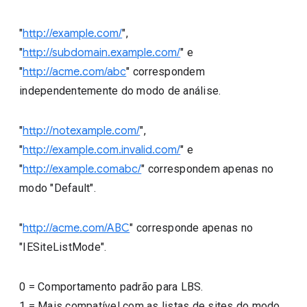
"
http://example.com/
",
"
http://subdomain.example.com/
" e
"
http://acme.com/abc
" correspondem
independentemente do modo de análise.
"
http://notexample.com/
",
"
http://example.com.invalid.com/
" e
"
http://example.comabc/
" correspondem apenas no
modo "Default".
"
http://acme.com/ABC
" corresponde apenas no
"IESiteListMode".
0
=
Comportamento padrão para LBS.
1
=
Mais compatível com as listas de sites do modo