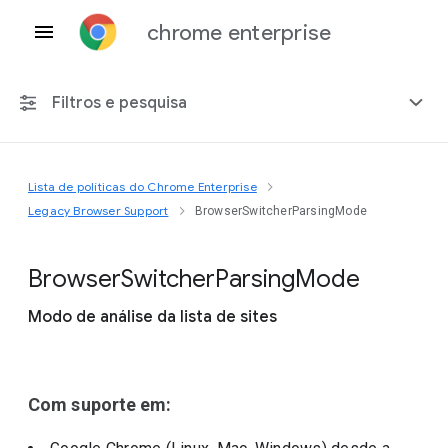
chrome enterprise
Filtros e pesquisa
Lista de políticas do Chrome Enterprise
Qualquer plataforma
Legacy Browser Support
BrowserSwitcherParsingMode
Chrome 151
Browser
Switcher
Parsing
Mode
Modo de análise da lista de sites
Incluir políticas suspensas
Com suporte em: