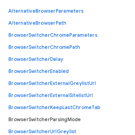
Alternative
Browser
Parameters
Alternative
Browser
Path
Browser
Switcher
Chrome
Parameters
Browser
Switcher
Chrome
Path
Browser
Switcher
Delay
Browser
Switcher
Enabled
Browser
Switcher
External
Greylist
Url
Browser
Switcher
External
Sitelist
Url
Browser
Switcher
Keep
Last
Chrome
Tab
Browser
Switcher
Parsing
Mode
Browser
Switcher
Url
Greylist