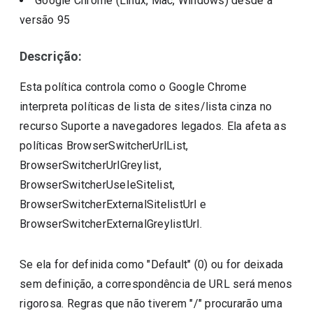
Google Chrome (Linux, Mac, Windows)
desde a
versão
95
Descrição:
Esta política controla como o Google Chrome
interpreta políticas de lista de sites/lista cinza no
recurso Suporte a navegadores legados. Ela afeta as
políticas BrowserSwitcherUrlList,
BrowserSwitcherUrlGreylist,
BrowserSwitcherUseIeSitelist,
BrowserSwitcherExternalSitelistUrl e
BrowserSwitcherExternalGreylistUrl.
Se ela for definida como "Default" (0) ou for deixada
sem definição, a correspondência de URL será menos
rigorosa. Regras que não tiverem "/" procurarão uma