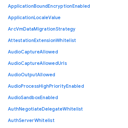
Application
Bound
Encryption
Enabled
Application
Locale
Value
Arc
Vm
Data
Migration
Strategy
Attestation
Extension
Whitelist
Audio
Capture
Allowed
Audio
Capture
Allowed
Urls
Audio
Output
Allowed
Audio
Process
High
Priority
Enabled
Audio
Sandbox
Enabled
Auth
Negotiate
Delegate
Whitelist
Auth
Server
Whitelist