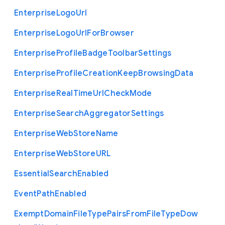
Enterprise
Logo
Url
Enterprise
Logo
Url
For
Browser
Enterprise
Profile
Badge
Toolbar
Settings
Enterprise
Profile
Creation
Keep
Browsing
Data
Enterprise
Real
Time
Url
Check
Mode
Enterprise
Search
Aggregator
Settings
Enterprise
Web
Store
Name
Enterprise
Web
Store
U
R
L
Essential
Search
Enabled
Event
Path
Enabled
Exempt
Domain
File
Type
Pairs
From
File
Type
Dow