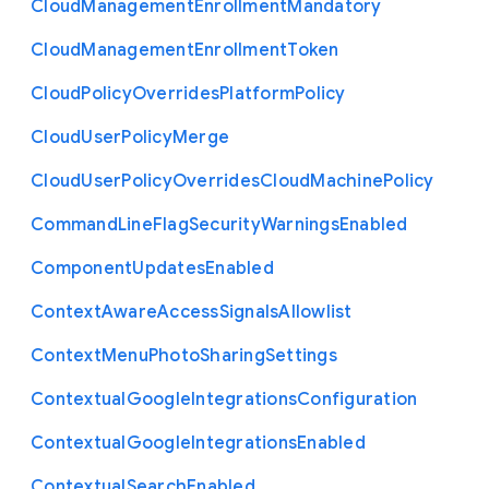
Cloud
Management
Enrollment
Mandatory
Cloud
Management
Enrollment
Token
Cloud
Policy
Overrides
Platform
Policy
Cloud
User
Policy
Merge
Cloud
User
Policy
Overrides
Cloud
Machine
Policy
Command
Line
Flag
Security
Warnings
Enabled
Component
Updates
Enabled
Context
Aware
Access
Signals
Allowlist
Context
Menu
Photo
Sharing
Settings
Contextual
Google
Integrations
Configuration
Contextual
Google
Integrations
Enabled
Contextual
Search
Enabled