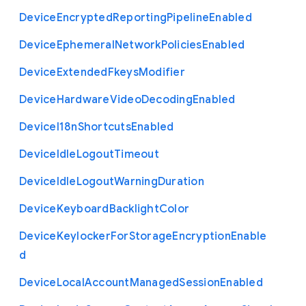
Device
Encrypted
Reporting
Pipeline
Enabled
Device
Ephemeral
Network
Policies
Enabled
Device
Extended
Fkeys
Modifier
Device
Hardware
Video
Decoding
Enabled
Device
I18n
Shortcuts
Enabled
Device
Idle
Logout
Timeout
Device
Idle
Logout
Warning
Duration
Device
Keyboard
Backlight
Color
Device
Keylocker
For
Storage
Encryption
Enable
d
Device
Local
Account
Managed
Session
Enabled