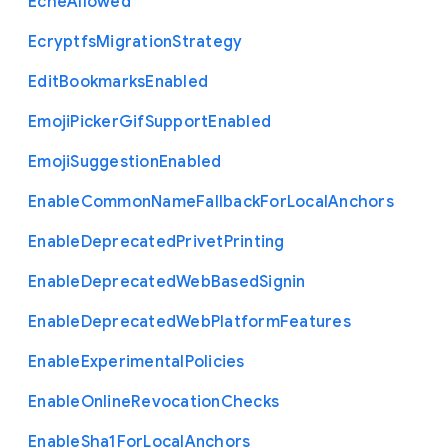
Eche
Allowed
Ecryptfs
Migration
Strategy
Edit
Bookmarks
Enabled
Emoji
Picker
Gif
Support
Enabled
Emoji
Suggestion
Enabled
Enable
Common
Name
Fallback
For
Local
Anchors
Enable
Deprecated
Privet
Printing
Enable
Deprecated
Web
Based
Signin
Enable
Deprecated
Web
Platform
Features
Enable
Experimental
Policies
Enable
Online
Revocation
Checks
Enable
Sha1
For
Local
Anchors