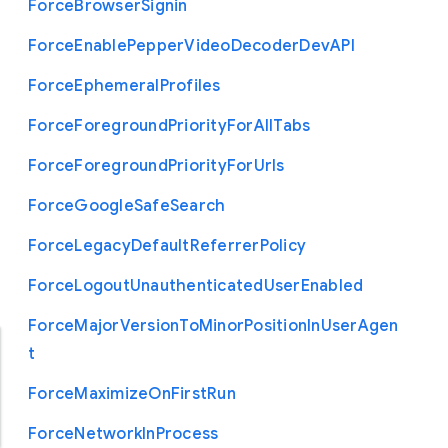
Force
Browser
Signin
Force
Enable
Pepper
Video
Decoder
Dev
A
P
I
Force
Ephemeral
Profiles
Force
Foreground
Priority
For
All
Tabs
Force
Foreground
Priority
For
Urls
Force
Google
Safe
Search
Force
Legacy
Default
Referrer
Policy
Force
Logout
Unauthenticated
User
Enabled
Force
Major
Version
To
Minor
Position
In
User
Agen
t
Force
Maximize
On
First
Run
Force
Network
In
Process