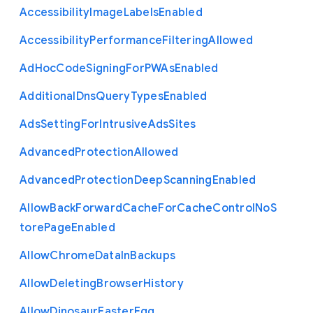
Accessibility
Image
Labels
Enabled
Accessibility
Performance
Filtering
Allowed
Ad
Hoc
Code
Signing
For
P
W
As
Enabled
Additional
Dns
Query
Types
Enabled
Ads
Setting
For
Intrusive
Ads
Sites
Advanced
Protection
Allowed
Advanced
Protection
Deep
Scanning
Enabled
Allow
Back
Forward
Cache
For
Cache
Control
No
S
tore
Page
Enabled
Allow
Chrome
Data
In
Backups
Allow
Deleting
Browser
History
Allow
Dinosaur
Easter
Egg