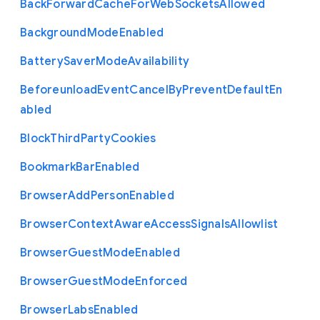
Back
Forward
Cache
For
Web
Sockets
Allowed
Background
Mode
Enabled
Battery
Saver
Mode
Availability
Beforeunload
Event
Cancel
By
Prevent
Default
En
abled
Block
Third
Party
Cookies
Bookmark
Bar
Enabled
Browser
Add
Person
Enabled
Browser
Context
Aware
Access
Signals
Allowlist
Browser
Guest
Mode
Enabled
Browser
Guest
Mode
Enforced
Browser
Labs
Enabled