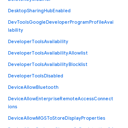
Desktop
Sharing
Hub
Enabled
Dev
Tools
Google
Developer
Program
Profile
Avai
lability
Developer
Tools
Availability
Developer
Tools
Availability
Allowlist
Developer
Tools
Availability
Blocklist
Developer
Tools
Disabled
Device
Allow
Bluetooth
Device
Allow
Enterprise
Remote
Access
Connect
ions
Device
Allow
M
G
S
To
Store
Display
Properties