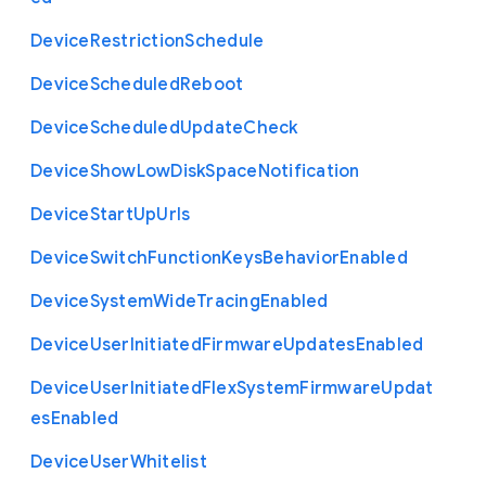
Device
Restriction
Schedule
Device
Scheduled
Reboot
Device
Scheduled
Update
Check
Device
Show
Low
Disk
Space
Notification
Device
Start
Up
Urls
Device
Switch
Function
Keys
Behavior
Enabled
Device
System
Wide
Tracing
Enabled
Device
User
Initiated
Firmware
Updates
Enabled
Device
User
Initiated
Flex
System
Firmware
Updat
es
Enabled
Device
User
Whitelist