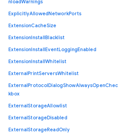
nload
Warnings
Explicitly
Allowed
Network
Ports
Extension
Cache
Size
Extension
Install
Blacklist
Extension
Install
Event
Logging
Enabled
Extension
Install
Whitelist
External
Print
Servers
Whitelist
External
Protocol
Dialog
Show
Always
Open
Chec
kbox
External
Storage
Allowlist
External
Storage
Disabled
External
Storage
Read
Only