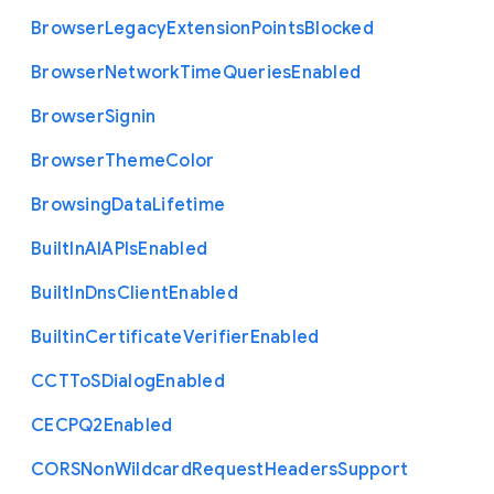
Browser
Legacy
Extension
Points
Blocked
Browser
Network
Time
Queries
Enabled
Browser
Signin
Browser
Theme
Color
Browsing
Data
Lifetime
Built
In
A
I
A
P
Is
Enabled
Built
In
Dns
Client
Enabled
Builtin
Certificate
Verifier
Enabled
C
C
T
To
S
Dialog
Enabled
C
E
C
P
Q2
Enabled
C
O
R
S
Non
Wildcard
Request
Headers
Support