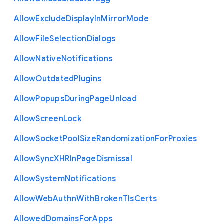
Allow
Exclude
Display
In
Mirror
Mode
Allow
File
Selection
Dialogs
Allow
Native
Notifications
Allow
Outdated
Plugins
Allow
Popups
During
Page
Unload
Allow
Screen
Lock
Allow
Socket
Pool
Size
Randomization
For
Proxies
Allow
Sync
X
H
R
In
Page
Dismissal
Allow
System
Notifications
Allow
Web
Authn
With
Broken
Tls
Certs
Allowed
Domains
For
Apps