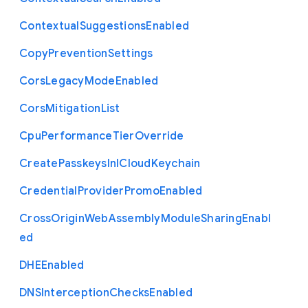
Contextual
Suggestions
Enabled
Copy
Prevention
Settings
Cors
Legacy
Mode
Enabled
Cors
Mitigation
List
Cpu
Performance
Tier
Override
Create
Passkeys
In
I
Cloud
Keychain
Credential
Provider
Promo
Enabled
Cross
Origin
Web
Assembly
Module
Sharing
Enabl
ed
D
H
E
Enabled
D
N
S
Interception
Checks
Enabled