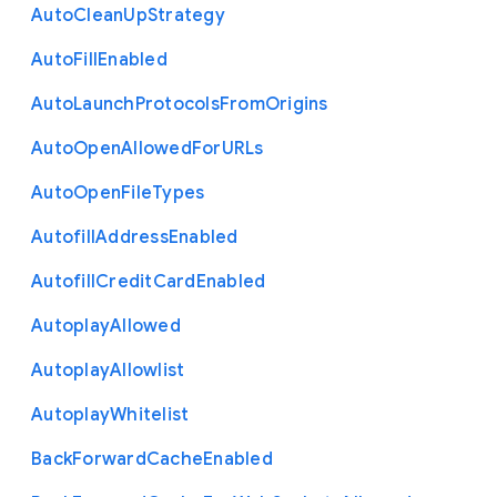
Auto
Clean
Up
Strategy
Auto
Fill
Enabled
Auto
Launch
Protocols
From
Origins
Auto
Open
Allowed
For
U
R
Ls
Auto
Open
File
Types
Autofill
Address
Enabled
Autofill
Credit
Card
Enabled
Autoplay
Allowed
Autoplay
Allowlist
Autoplay
Whitelist
Back
Forward
Cache
Enabled