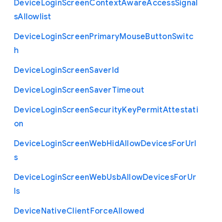
Device
Login
Screen
Context
Aware
Access
Signal
s
Allowlist
Device
Login
Screen
Primary
Mouse
Button
Switc
h
Device
Login
Screen
Saver
Id
Device
Login
Screen
Saver
Timeout
Device
Login
Screen
Security
Key
Permit
Attestati
on
Device
Login
Screen
Web
Hid
Allow
Devices
For
Url
s
Device
Login
Screen
Web
Usb
Allow
Devices
For
Ur
ls
Device
Native
Client
Force
Allowed