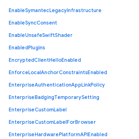
Enable
Symantec
Legacy
Infrastructure
Enable
Sync
Consent
Enable
Unsafe
Swift
Shader
Enabled
Plugins
Encrypted
Client
Hello
Enabled
Enforce
Local
Anchor
Constraints
Enabled
Enterprise
Authentication
App
Link
Policy
Enterprise
Badging
Temporary
Setting
Enterprise
Custom
Label
Enterprise
Custom
Label
For
Browser
Enterprise
Hardware
Platform
A
P
I
Enabled