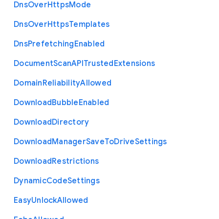
Dns
Over
Https
Mode
Dns
Over
Https
Templates
Dns
Prefetching
Enabled
Document
Scan
A
P
I
Trusted
Extensions
Domain
Reliability
Allowed
Download
Bubble
Enabled
Download
Directory
Download
Manager
Save
To
Drive
Settings
Download
Restrictions
Dynamic
Code
Settings
Easy
Unlock
Allowed