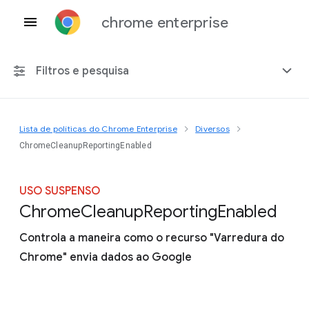
chrome enterprise
Filtros e pesquisa
Lista de políticas do Chrome Enterprise
Diversos
Qualquer plataforma
ChromeCleanupReportingEnabled
Chrome 151
USO SUSPENSO
Chrome
Cleanup
Reporting
Enabled
Controla a maneira como o recurso "Varredura do
Incluir políticas suspensas
Chrome" envia dados ao Google