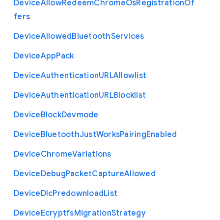
Device
Allow
Redeem
Chrome
Os
Registration
Of
fers
Device
Allowed
Bluetooth
Services
Device
App
Pack
Device
Authentication
U
R
L
Allowlist
Device
Authentication
U
R
L
Blocklist
Device
Block
Devmode
Device
Bluetooth
Just
Works
Pairing
Enabled
Device
Chrome
Variations
Device
Debug
Packet
Capture
Allowed
Device
Dlc
Predownload
List
Device
Ecryptfs
Migration
Strategy