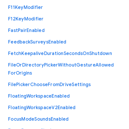
F11
Key
Modifier
F12
Key
Modifier
Fast
Pair
Enabled
Feedback
Surveys
Enabled
Fetch
Keepalive
Duration
Seconds
On
Shutdown
File
Or
Directory
Picker
Without
Gesture
Allowed
For
Origins
File
Picker
Choose
From
Drive
Settings
Floating
Workspace
Enabled
Floating
Workspace
V2
Enabled
Focus
Mode
Sounds
Enabled