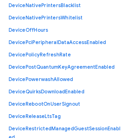
Device
Native
Printers
Blacklist
Device
Native
Printers
Whitelist
Device
Off
Hours
Device
Pci
Peripheral
Data
Access
Enabled
Device
Policy
Refresh
Rate
Device
Post
Quantum
Key
Agreement
Enabled
Device
Powerwash
Allowed
Device
Quirks
Download
Enabled
Device
Reboot
On
User
Signout
Device
Release
Lts
Tag
Device
Restricted
Managed
Guest
Session
Enabl
ed