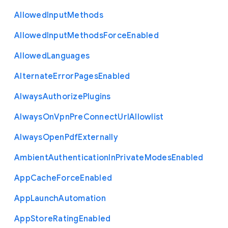
Allowed
Input
Methods
Allowed
Input
Methods
Force
Enabled
Allowed
Languages
Alternate
Error
Pages
Enabled
Always
Authorize
Plugins
Always
On
Vpn
Pre
Connect
Url
Allowlist
Always
Open
Pdf
Externally
Ambient
Authentication
In
Private
Modes
Enabled
App
Cache
Force
Enabled
App
Launch
Automation
App
Store
Rating
Enabled