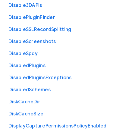
Disable3
D
A
P
Is
Disable
Plugin
Finder
Disable
S
S
L
Record
Splitting
Disable
Screenshots
Disable
Spdy
Disabled
Plugins
Disabled
Plugins
Exceptions
Disabled
Schemes
Disk
Cache
Dir
Disk
Cache
Size
Display
Capture
Permissions
Policy
Enabled