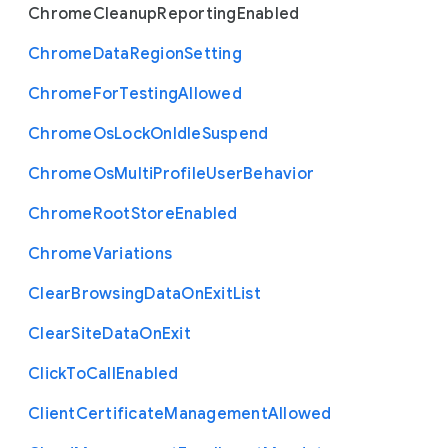
Chrome
Cleanup
Reporting
Enabled
Chrome
Data
Region
Setting
Chrome
For
Testing
Allowed
Chrome
Os
Lock
On
Idle
Suspend
Chrome
Os
Multi
Profile
User
Behavior
Chrome
Root
Store
Enabled
Chrome
Variations
Clear
Browsing
Data
On
Exit
List
Clear
Site
Data
On
Exit
Click
To
Call
Enabled
Client
Certificate
Management
Allowed