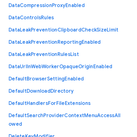
Data
Compression
Proxy
Enabled
Data
Controls
Rules
Data
Leak
Prevention
Clipboard
Check
Size
Limit
Data
Leak
Prevention
Reporting
Enabled
Data
Leak
Prevention
Rules
List
Data
Url
In
Web
Worker
Opaque
Origin
Enabled
Default
Browser
Setting
Enabled
Default
Download
Directory
Default
Handlers
For
File
Extensions
Default
Search
Provider
Context
Menu
Access
All
owed
Delete
Key
Modifier