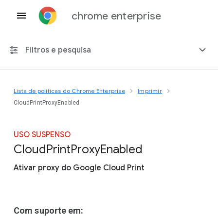
chrome enterprise
Filtros e pesquisa
Lista de políticas do Chrome Enterprise
Imprimir
Qualquer plataforma
CloudPrintProxyEnabled
Chrome 151
USO SUSPENSO
Cloud
Print
Proxy
Enabled
Ativar proxy do Google Cloud Print
Incluir políticas suspensas
Com suporte em: