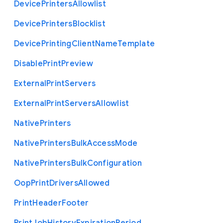
Device
Printers
Allowlist
Device
Printers
Blocklist
Device
Printing
Client
Name
Template
Disable
Print
Preview
External
Print
Servers
External
Print
Servers
Allowlist
Native
Printers
Native
Printers
Bulk
Access
Mode
Native
Printers
Bulk
Configuration
Oop
Print
Drivers
Allowed
Print
Header
Footer