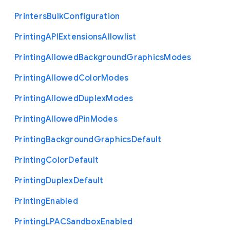
Printers
Bulk
Configuration
Printing
A
P
I
Extensions
Allowlist
Printing
Allowed
Background
Graphics
Modes
Printing
Allowed
Color
Modes
Printing
Allowed
Duplex
Modes
Printing
Allowed
Pin
Modes
Printing
Background
Graphics
Default
Printing
Color
Default
Printing
Duplex
Default
Printing
Enabled
Printing
L
P
A
C
Sandbox
Enabled