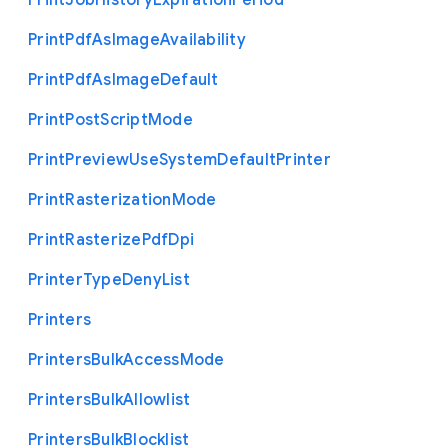
Print
Job
History
Expiration
Period
Print
Pdf
As
Image
Availability
Print
Pdf
As
Image
Default
Print
Post
Script
Mode
Print
Preview
Use
System
Default
Printer
Print
Rasterization
Mode
Print
Rasterize
Pdf
Dpi
Printer
Type
Deny
List
Printers
Printers
Bulk
Access
Mode
Printers
Bulk
Allowlist
Printers
Bulk
Blocklist