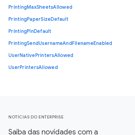
Printing
Max
Sheets
Allowed
Printing
Paper
Size
Default
Printing
Pin
Default
Printing
Send
Username
And
Filename
Enabled
User
Native
Printers
Allowed
User
Printers
Allowed
NOTÍCIAS DO ENTERPRISE
Saiba das novidades com a