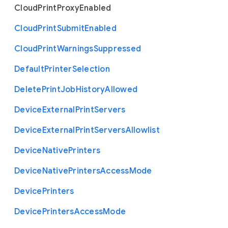
Cloud
Print
Proxy
Enabled
Cloud
Print
Submit
Enabled
Cloud
Print
Warnings
Suppressed
Default
Printer
Selection
Delete
Print
Job
History
Allowed
Device
External
Print
Servers
Device
External
Print
Servers
Allowlist
Device
Native
Printers
Device
Native
Printers
Access
Mode
Device
Printers
Device
Printers
Access
Mode