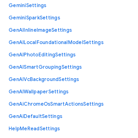
Gemini
Settings
Gemini
Spark
Settings
Gen
A
I
Inline
Image
Settings
Gen
A
I
Local
Foundational
Model
Settings
Gen
A
I
Photo
Editing
Settings
Gen
A
I
Smart
Grouping
Settings
Gen
A
I
Vc
Background
Settings
Gen
A
I
Wallpaper
Settings
Gen
Ai
Chrome
Os
Smart
Actions
Settings
Gen
Ai
Default
Settings
Help
Me
Read
Settings