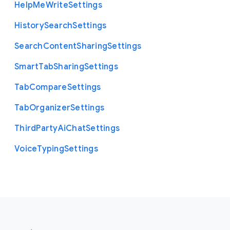
Help
Me
Write
Settings
History
Search
Settings
Search
Content
Sharing
Settings
Smart
Tab
Sharing
Settings
Tab
Compare
Settings
Tab
Organizer
Settings
Third
Party
Ai
Chat
Settings
Voice
Typing
Settings