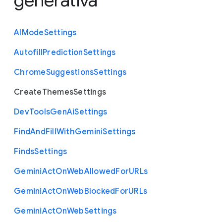
generativa
A
I
Mode
Settings
Autofill
Prediction
Settings
Chrome
Suggestions
Settings
Create
Themes
Settings
Dev
Tools
Gen
Ai
Settings
Find
And
Fill
With
Gemini
Settings
Finds
Settings
Gemini
Act
On
Web
Allowed
For
U
R
Ls
Gemini
Act
On
Web
Blocked
For
U
R
Ls
Gemini
Act
On
Web
Settings