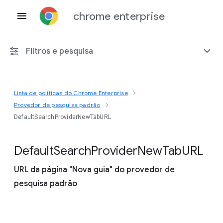
chrome enterprise
Filtros e pesquisa
Lista de políticas do Chrome Enterprise
Qualquer plataforma
Provedor de pesquisa padrão
DefaultSearchProviderNewTabURL
Chrome 151
Default
Search
Provider
New
Tab
U
R
L
URL da página "Nova guia" do provedor de
Incluir políticas suspensas
pesquisa padrão