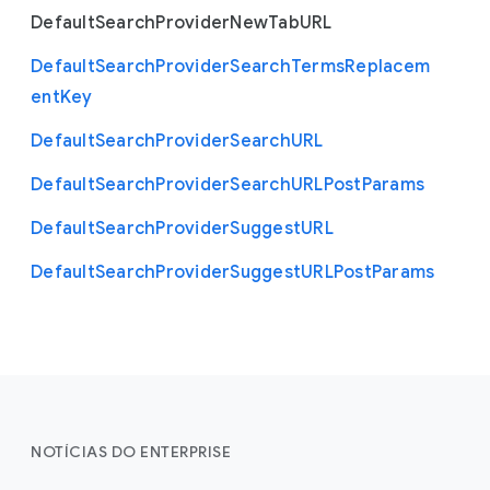
Default
Search
Provider
New
Tab
U
R
L
Default
Search
Provider
Search
Terms
Replacem
ent
Key
Default
Search
Provider
Search
U
R
L
Default
Search
Provider
Search
U
R
L
Post
Params
Default
Search
Provider
Suggest
U
R
L
Default
Search
Provider
Suggest
U
R
L
Post
Params
NOTÍCIAS DO ENTERPRISE