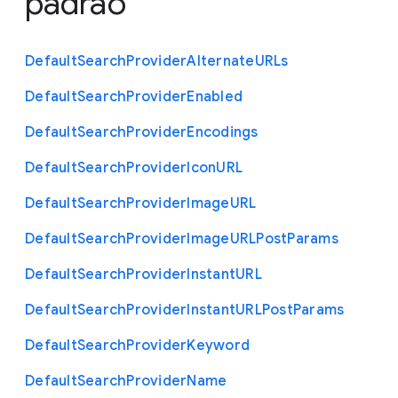
padrão
Default
Search
Provider
Alternate
U
R
Ls
Default
Search
Provider
Enabled
Default
Search
Provider
Encodings
Default
Search
Provider
Icon
U
R
L
Default
Search
Provider
Image
U
R
L
Default
Search
Provider
Image
U
R
L
Post
Params
Default
Search
Provider
Instant
U
R
L
Default
Search
Provider
Instant
U
R
L
Post
Params
Default
Search
Provider
Keyword
Default
Search
Provider
Name