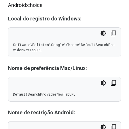
Android:choice
Local do registro do Windows:
Software\Policies\Google\Chrome\DefaultSearchPro
viderNewTabURL
Nome de preferência Mac/Linux:
DefaultSearchProviderNewTabURL
Nome de restrição Android: