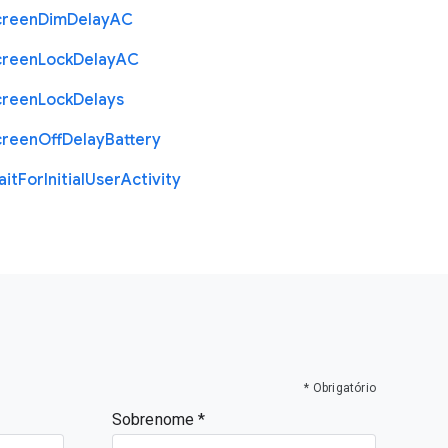
creen
Dim
Delay
A
C
creen
Lock
Delay
A
C
creen
Lock
Delays
creen
Off
Delay
Battery
ait
For
Initial
User
Activity
* Obrigatório
Sobrenome