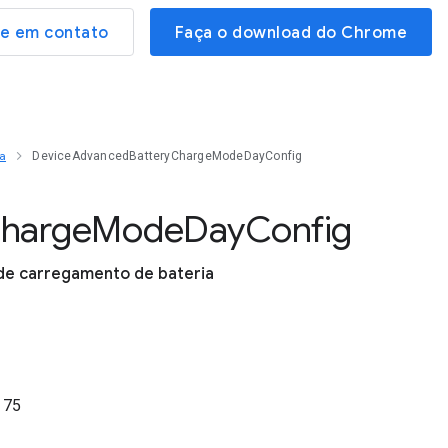
re em contato
Faça o download do Chrome
a
DeviceAdvancedBatteryChargeModeDayConfig
harge
Mode
Day
Config
 de carregamento de bateria
o
75