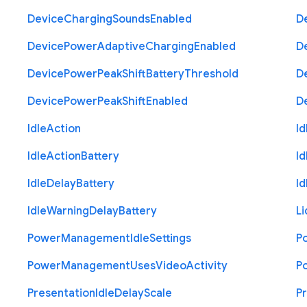
  }

Device
Charging
Sounds
Enabled
D
 },

 "type": "object"

Device
}
Power
Adaptive
Charging
Enabled
D
Device
Power
Peak
Shift
Battery
Threshold
D
Device
Power
Peak
Shift
Enabled
D
Idle
Action
Id
Idle
Action
Battery
Id
Idle
Delay
Battery
Id
Idle
Warning
Delay
Battery
Li
Power
Management
Idle
Settings
P
Power
Management
Uses
Video
Activity
P
Presentation
Idle
Delay
Scale
P