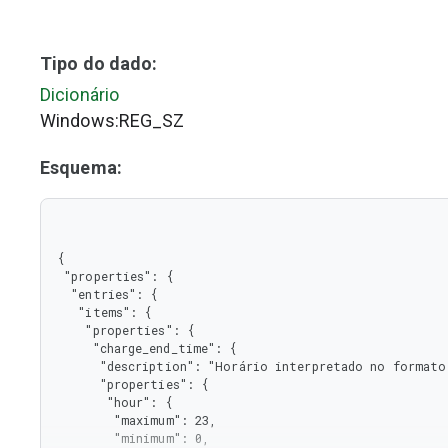
Tipo do dado:
Dicionário
Windows:REG_SZ
Esquema:
{

 "properties": {

  "entries": {

   "items": {

    "properties": {

     "charge_end_time": {

      "description": "Horário interpretado no formato local convencional de 24h.",

      "properties": {

       "hour": {

        "maximum": 23,

        "minimum": 0,
