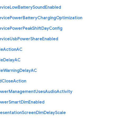
evice
Low
Battery
Sound
Enabled
evice
Power
Battery
Charging
Optimization
evice
Power
Peak
Shift
Day
Config
evice
Usb
Power
Share
Enabled
le
Action
A
C
le
Delay
A
C
le
Warning
Delay
A
C
d
Close
Action
ower
Management
Uses
Audio
Activity
ower
Smart
Dim
Enabled
resentation
Screen
Dim
Delay
Scale