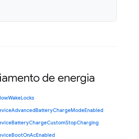
iamento de energia
llow
Wake
Locks
evice
Advanced
Battery
Charge
Mode
Enabled
evice
Battery
Charge
Custom
Stop
Charging
evice
Boot
On
Ac
Enabled