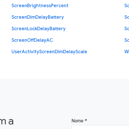
Screen
Brightness
Percent
S
Screen
Dim
Delay
Battery
S
Screen
Lock
Delay
Battery
S
Screen
Off
Delay
A
C
S
User
Activity
Screen
Dim
Delay
Scale
W
m a
Nome