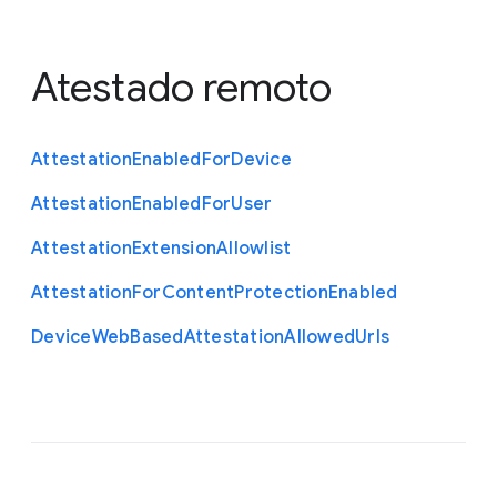
Atestado remoto
Attestation
Enabled
For
Device
Attestation
Enabled
For
User
Attestation
Extension
Allowlist
Attestation
For
Content
Protection
Enabled
Device
Web
Based
Attestation
Allowed
Urls