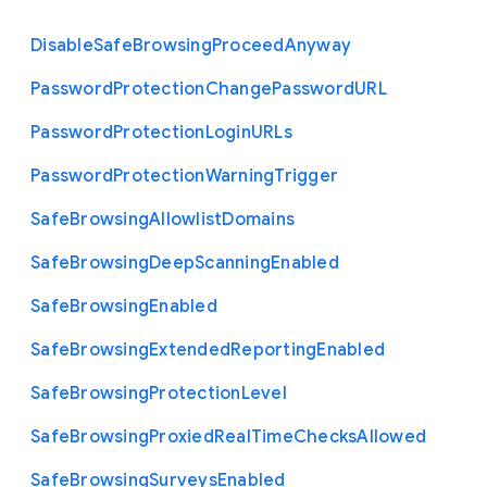
Disable
Safe
Browsing
Proceed
Anyway
Password
Protection
Change
Password
U
R
L
Password
Protection
Login
U
R
Ls
Password
Protection
Warning
Trigger
Safe
Browsing
Allowlist
Domains
Safe
Browsing
Deep
Scanning
Enabled
Safe
Browsing
Enabled
Safe
Browsing
Extended
Reporting
Enabled
Safe
Browsing
Protection
Level
Safe
Browsing
Proxied
Real
Time
Checks
Allowed
Safe
Browsing
Surveys
Enabled