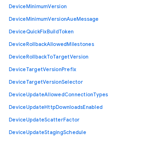
Device
Minimum
Version
Device
Minimum
Version
Aue
Message
Device
Quick
Fix
Build
Token
Device
Rollback
Allowed
Milestones
Device
Rollback
To
Target
Version
Device
Target
Version
Prefix
Device
Target
Version
Selector
Device
Update
Allowed
Connection
Types
Device
Update
Http
Downloads
Enabled
Device
Update
Scatter
Factor
Device
Update
Staging
Schedule