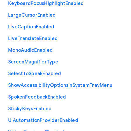
Keyboard
Focus
Highlight
Enabled
Large
Cursor
Enabled
Live
Caption
Enabled
Live
Translate
Enabled
Mono
Audio
Enabled
Screen
Magnifier
Type
Select
To
Speak
Enabled
Show
Accessibility
Options
In
System
Tray
Menu
Spoken
Feedback
Enabled
Sticky
Keys
Enabled
Ui
Automation
Provider
Enabled