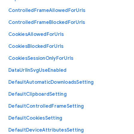
Controlled
Frame
Allowed
For
Urls
Controlled
Frame
Blocked
For
Urls
Cookies
Allowed
For
Urls
Cookies
Blocked
For
Urls
Cookies
Session
Only
For
Urls
Data
Url
In
Svg
Use
Enabled
Default
Automatic
Downloads
Setting
Default
Clipboard
Setting
Default
Controlled
Frame
Setting
Default
Cookies
Setting
Default
Device
Attributes
Setting