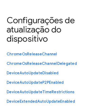
Configurações de
atualização do
dispositivo
Chrome
Os
Release
Channel
Chrome
Os
Release
Channel
Delegated
Device
Auto
Update
Disabled
Device
Auto
Update
P2
P
Enabled
Device
Auto
Update
Time
Restrictions
Device
Extended
Auto
Update
Enabled