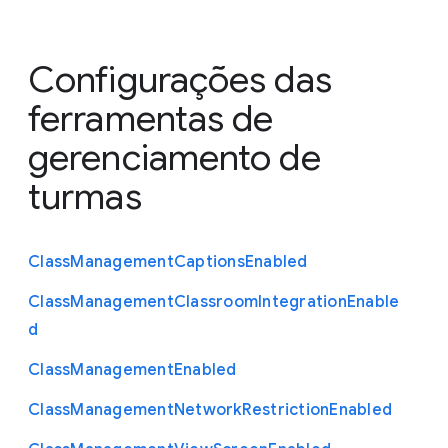
Configurações das
ferramentas de
gerenciamento de
turmas
Class
Management
Captions
Enabled
Class
Management
Classroom
Integration
Enable
d
Class
Management
Enabled
Class
Management
Network
Restriction
Enabled