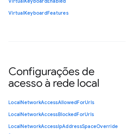
Virtual
Keyboard
Enabled
Virtual
Keyboard
Features
Configurações de
acesso à rede local
Local
Network
Access
Allowed
For
Urls
Local
Network
Access
Blocked
For
Urls
Local
Network
Access
Ip
Address
Space
Override