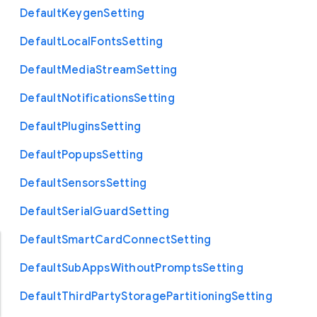
Default
Keygen
Setting
Default
Local
Fonts
Setting
Default
Media
Stream
Setting
Default
Notifications
Setting
Default
Plugins
Setting
Default
Popups
Setting
Default
Sensors
Setting
Default
Serial
Guard
Setting
Default
Smart
Card
Connect
Setting
Default
Sub
Apps
Without
Prompts
Setting
Default
Third
Party
Storage
Partitioning
Setting