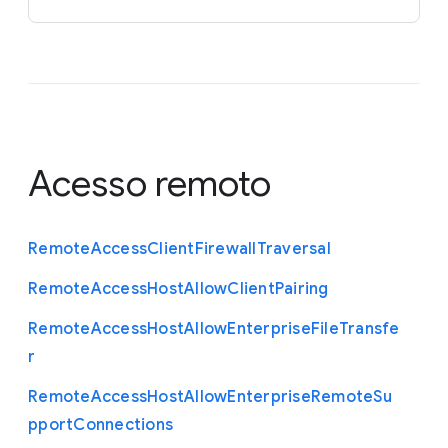
Acesso remoto
Remote
Access
Client
Firewall
Traversal
Remote
Access
Host
Allow
Client
Pairing
Remote
Access
Host
Allow
Enterprise
File
Transfe
r
Remote
Access
Host
Allow
Enterprise
Remote
Su
pport
Connections