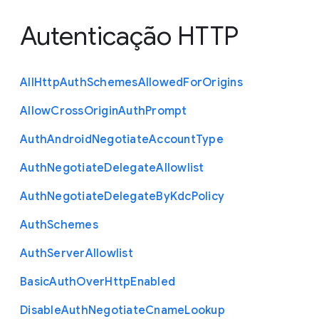
Autenticação HTTP
All
Http
Auth
Schemes
Allowed
For
Origins
Allow
Cross
Origin
Auth
Prompt
Auth
Android
Negotiate
Account
Type
Auth
Negotiate
Delegate
Allowlist
Auth
Negotiate
Delegate
By
Kdc
Policy
Auth
Schemes
Auth
Server
Allowlist
Basic
Auth
Over
Http
Enabled
Disable
Auth
Negotiate
Cname
Lookup