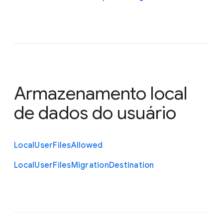
Armazenamento local
de dados do usuário
Local
User
Files
Allowed
Local
User
Files
Migration
Destination