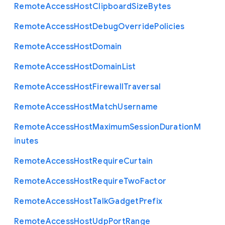
Remote
Access
Host
Clipboard
Size
Bytes
Remote
Access
Host
Debug
Override
Policies
Remote
Access
Host
Domain
Remote
Access
Host
Domain
List
Remote
Access
Host
Firewall
Traversal
Remote
Access
Host
Match
Username
Remote
Access
Host
Maximum
Session
Duration
M
inutes
Remote
Access
Host
Require
Curtain
Remote
Access
Host
Require
Two
Factor
Remote
Access
Host
Talk
Gadget
Prefix
Remote
Access
Host
Udp
Port
Range