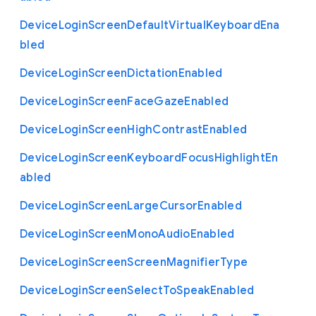
Device
Login
Screen
Default
Virtual
Keyboard
Ena
bled
Device
Login
Screen
Dictation
Enabled
Device
Login
Screen
Face
Gaze
Enabled
Device
Login
Screen
High
Contrast
Enabled
Device
Login
Screen
Keyboard
Focus
Highlight
En
abled
Device
Login
Screen
Large
Cursor
Enabled
Device
Login
Screen
Mono
Audio
Enabled
Device
Login
Screen
Screen
Magnifier
Type
Device
Login
Screen
Select
To
Speak
Enabled