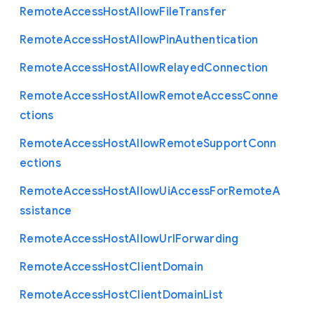
Remote
Access
Host
Allow
File
Transfer
Remote
Access
Host
Allow
Pin
Authentication
Remote
Access
Host
Allow
Relayed
Connection
Remote
Access
Host
Allow
Remote
Access
Conne
ctions
Remote
Access
Host
Allow
Remote
Support
Conn
ections
Remote
Access
Host
Allow
Ui
Access
For
Remote
A
ssistance
Remote
Access
Host
Allow
Url
Forwarding
Remote
Access
Host
Client
Domain
Remote
Access
Host
Client
Domain
List