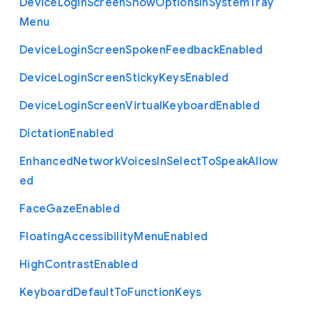
Device
Login
Screen
Show
Options
In
System
Tray
Menu
Device
Login
Screen
Spoken
Feedback
Enabled
Device
Login
Screen
Sticky
Keys
Enabled
Device
Login
Screen
Virtual
Keyboard
Enabled
Dictation
Enabled
Enhanced
Network
Voices
In
Select
To
Speak
Allow
ed
Face
Gaze
Enabled
Floating
Accessibility
Menu
Enabled
High
Contrast
Enabled
Keyboard
Default
To
Function
Keys