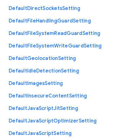
Default
Direct
Sockets
Setting
Default
File
Handling
Guard
Setting
Default
File
System
Read
Guard
Setting
Default
File
System
Write
Guard
Setting
Default
Geolocation
Setting
Default
Idle
Detection
Setting
Default
Images
Setting
Default
Insecure
Content
Setting
Default
Java
Script
Jit
Setting
Default
Java
Script
Optimizer
Setting
Default
Java
Script
Setting