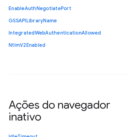
Enable
Auth
Negotiate
Port
G
S
S
A
P
I
Library
Name
Integrated
Web
Authentication
Allowed
Ntlm
V2
Enabled
Ações do navegador
inativo
Idle
Timeout