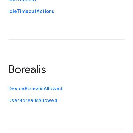
Idle
Timeout
Actions
Borealis
Device
Borealis
Allowed
User
Borealis
Allowed