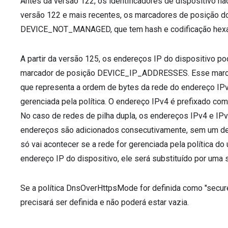
Antes da versão 122, os identificadores de dispositivo nã
versão 122 e mais recentes, os marcadores de posição do
DEVICE_NOT_MANAGED, que tem hash e codificação hexa
A partir da versão 125, os endereços IP do dispositivo 
marcador de posição DEVICE_IP_ADDRESSES. Esse marcad
que representa a ordem de bytes da rede do endereço IPv4
gerenciada pela política. O endereço IPv4 é prefixado com
No caso de redes de pilha dupla, os endereços IPv4 e IPv
endereços são adicionados consecutivamente, sem um delim
só vai acontecer se a rede for gerenciada pela política do
endereço IP do dispositivo, ele será substituído por uma s
Se a política DnsOverHttpsMode for definida como "secur
precisará ser definida e não poderá estar vazia.