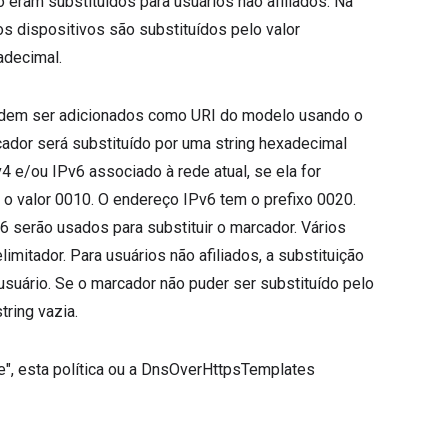
o eram substituídos para usuários não afiliados. Na
s dispositivos são substituídos pelo valor
decimal.
podem ser adicionados como URI do modelo usando o
or será substituído por uma string hexadecimal
 e/ou IPv6 associado à rede atual, se ela for
 o valor 0010. O endereço IPv6 tem o prefixo 0020.
6 serão usados para substituir o marcador. Vários
itador. Para usuários não afiliados, a substituição
 usuário. Se o marcador não puder ser substituído pelo
tring vazia.
e", esta política ou a DnsOverHttpsTemplates