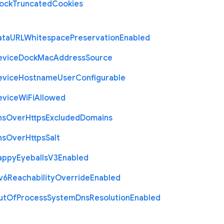
lock
Truncated
Cookies
ata
U
R
L
Whitespace
Preservation
Enabled
evice
Dock
Mac
Address
Source
evice
Hostname
User
Configurable
evice
Wi
Fi
Allowed
ns
Over
Https
Excluded
Domains
ns
Over
Https
Salt
appy
Eyeballs
V3
Enabled
v6
Reachability
Override
Enabled
ut
Of
Process
System
Dns
Resolution
Enabled