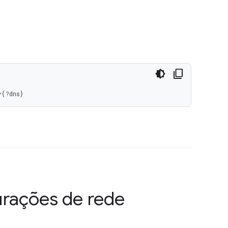
y{?dns}
rações de rede