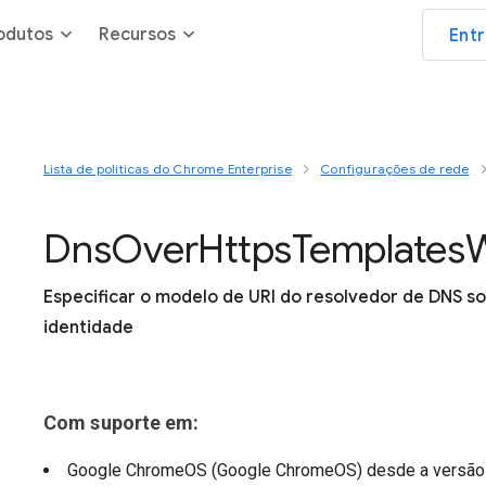
odutos
Recursos
Ent
Lista de políticas do Chrome Enterprise
Configurações de rede
Dns
Over
Https
Templates
W
Especificar o modelo de URI do resolvedor de DNS 
identidade
Com suporte em:
Google ChromeOS (Google ChromeOS)
desde a versã