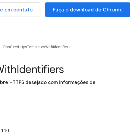
re em contato
Faça o download do Chrome
DnsOverHttpsTemplatesWithIdentifiers
ith
Identifiers
sobre HTTPS desejado com informações de
o
110