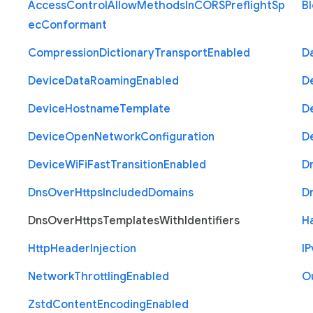
Access
Control
Allow
Methods
In
C
O
R
S
Preflight
Sp
B
ec
Conformant
Compression
Dictionary
Transport
Enabled
D
Device
Data
Roaming
Enabled
D
Device
Hostname
Template
D
Device
Open
Network
Configuration
D
Device
Wi
Fi
Fast
Transition
Enabled
D
Dns
Over
Https
Included
Domains
D
Dns
Over
Https
Templates
With
Identifiers
H
Http
Header
Injection
I
P
Network
Throttling
Enabled
O
Zstd
Content
Encoding
Enabled