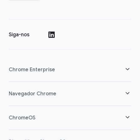
Siga-nos
()
Chrome Enterprise
Segurança
Navegador Chrome
Capacite os usuários da nuvem
Visão geral
ChromeOS
Investimento inteligente
Downloads
Visão geral