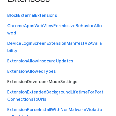
Block
External
Extensions
Chrome
Apps
Web
View
Permissive
Behavior
Allo
wed
Device
Login
Screen
Extension
Manifest
V2
Availa
bility
Extension
Allow
Insecure
Updates
Extension
Allowed
Types
Extension
Developer
Mode
Settings
Extension
Extended
Background
Lifetime
For
Port
Connections
To
Urls
Extension
Force
Install
With
Non
Malware
Violatio