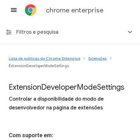
chrome enterprise
Filtros e pesquisa
Lista de políticas do Chrome Enterprise
Extensões
Qualquer plataforma
ExtensionDeveloperModeSettings
Chrome 151
Extension
Developer
Mode
Settings
Controlar a disponibilidade do modo de
desenvolvedor na página de extensões
Incluir políticas suspensas
Com suporte em: