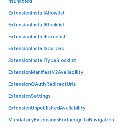
ns
Enabled
Extension
Install
Allowlist
Extension
Install
Blocklist
Extension
Install
Forcelist
Extension
Install
Sources
Extension
Install
Type
Blocklist
Extension
Manifest
V2
Availability
Extension
O
Auth
Redirect
Urls
Extension
Settings
Extension
Unpublished
Availability
Mandatory
Extensions
For
Incognito
Navigation