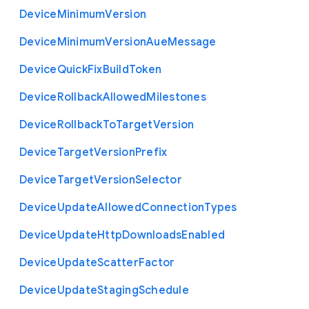
Device
Minimum
Version
Device
Minimum
Version
Aue
Message
Device
Quick
Fix
Build
Token
Device
Rollback
Allowed
Milestones
Device
Rollback
To
Target
Version
Device
Target
Version
Prefix
Device
Target
Version
Selector
Device
Update
Allowed
Connection
Types
Device
Update
Http
Downloads
Enabled
Device
Update
Scatter
Factor
Device
Update
Staging
Schedule