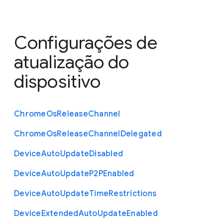
Configurações de
atualização do
dispositivo
Chrome
Os
Release
Channel
Chrome
Os
Release
Channel
Delegated
Device
Auto
Update
Disabled
Device
Auto
Update
P2
P
Enabled
Device
Auto
Update
Time
Restrictions
Device
Extended
Auto
Update
Enabled