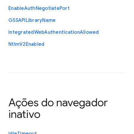
Enable
Auth
Negotiate
Port
G
S
S
A
P
I
Library
Name
Integrated
Web
Authentication
Allowed
Ntlm
V2
Enabled
Ações do navegador
inativo
Idle
Timeout