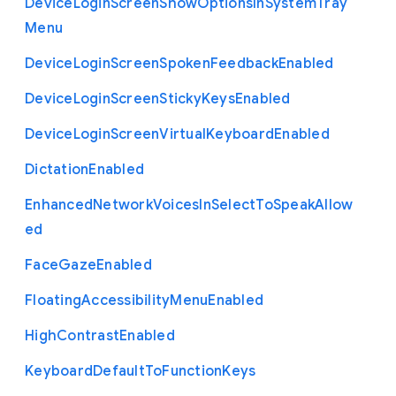
Device
Login
Screen
Show
Options
In
System
Tray
Menu
Device
Login
Screen
Spoken
Feedback
Enabled
Device
Login
Screen
Sticky
Keys
Enabled
Device
Login
Screen
Virtual
Keyboard
Enabled
Dictation
Enabled
Enhanced
Network
Voices
In
Select
To
Speak
Allow
ed
Face
Gaze
Enabled
Floating
Accessibility
Menu
Enabled
High
Contrast
Enabled
Keyboard
Default
To
Function
Keys