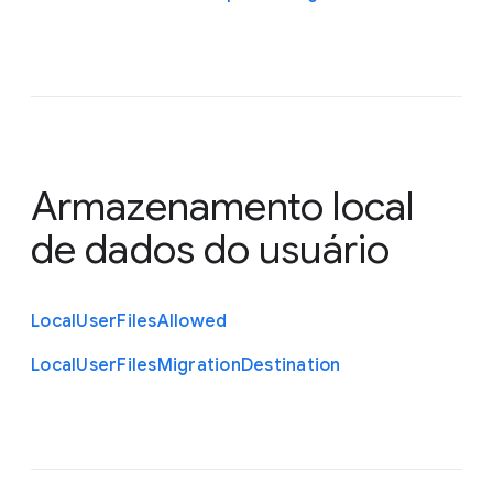
Armazenamento local
de dados do usuário
Local
User
Files
Allowed
Local
User
Files
Migration
Destination