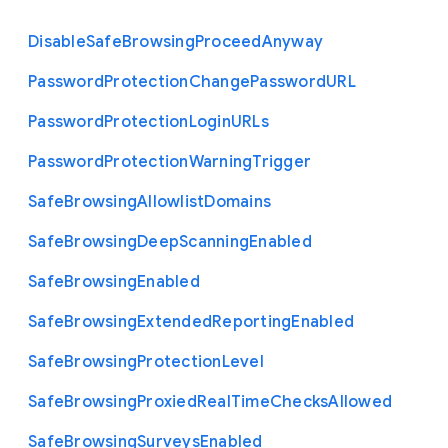
Disable
Safe
Browsing
Proceed
Anyway
Password
Protection
Change
Password
U
R
L
Password
Protection
Login
U
R
Ls
Password
Protection
Warning
Trigger
Safe
Browsing
Allowlist
Domains
Safe
Browsing
Deep
Scanning
Enabled
Safe
Browsing
Enabled
Safe
Browsing
Extended
Reporting
Enabled
Safe
Browsing
Protection
Level
Safe
Browsing
Proxied
Real
Time
Checks
Allowed
Safe
Browsing
Surveys
Enabled