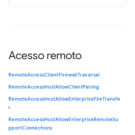
Acesso remoto
Remote
Access
Client
Firewall
Traversal
Remote
Access
Host
Allow
Client
Pairing
Remote
Access
Host
Allow
Enterprise
File
Transfe
r
Remote
Access
Host
Allow
Enterprise
Remote
Su
pport
Connections