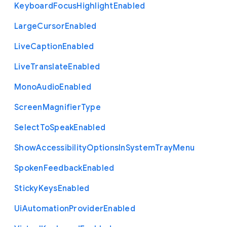
Keyboard
Focus
Highlight
Enabled
Large
Cursor
Enabled
Live
Caption
Enabled
Live
Translate
Enabled
Mono
Audio
Enabled
Screen
Magnifier
Type
Select
To
Speak
Enabled
Show
Accessibility
Options
In
System
Tray
Menu
Spoken
Feedback
Enabled
Sticky
Keys
Enabled
Ui
Automation
Provider
Enabled