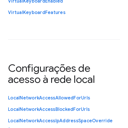
Virtual
Keyboard
Enabled
Virtual
Keyboard
Features
Configurações de
acesso à rede local
Local
Network
Access
Allowed
For
Urls
Local
Network
Access
Blocked
For
Urls
Local
Network
Access
Ip
Address
Space
Override