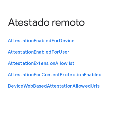
Atestado remoto
Attestation
Enabled
For
Device
Attestation
Enabled
For
User
Attestation
Extension
Allowlist
Attestation
For
Content
Protection
Enabled
Device
Web
Based
Attestation
Allowed
Urls