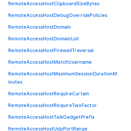
Remote
Access
Host
Clipboard
Size
Bytes
Remote
Access
Host
Debug
Override
Policies
Remote
Access
Host
Domain
Remote
Access
Host
Domain
List
Remote
Access
Host
Firewall
Traversal
Remote
Access
Host
Match
Username
Remote
Access
Host
Maximum
Session
Duration
M
inutes
Remote
Access
Host
Require
Curtain
Remote
Access
Host
Require
Two
Factor
Remote
Access
Host
Talk
Gadget
Prefix
Remote
Access
Host
Udp
Port
Range