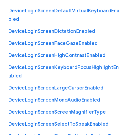
Device
Login
Screen
Default
Virtual
Keyboard
Ena
bled
Device
Login
Screen
Dictation
Enabled
Device
Login
Screen
Face
Gaze
Enabled
Device
Login
Screen
High
Contrast
Enabled
Device
Login
Screen
Keyboard
Focus
Highlight
En
abled
Device
Login
Screen
Large
Cursor
Enabled
Device
Login
Screen
Mono
Audio
Enabled
Device
Login
Screen
Screen
Magnifier
Type
Device
Login
Screen
Select
To
Speak
Enabled