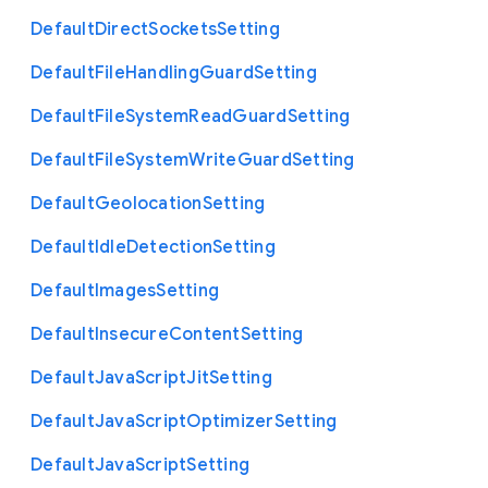
Default
Direct
Sockets
Setting
Default
File
Handling
Guard
Setting
Default
File
System
Read
Guard
Setting
Default
File
System
Write
Guard
Setting
Default
Geolocation
Setting
Default
Idle
Detection
Setting
Default
Images
Setting
Default
Insecure
Content
Setting
Default
Java
Script
Jit
Setting
Default
Java
Script
Optimizer
Setting
Default
Java
Script
Setting