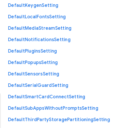
Default
Keygen
Setting
Default
Local
Fonts
Setting
Default
Media
Stream
Setting
Default
Notifications
Setting
Default
Plugins
Setting
Default
Popups
Setting
Default
Sensors
Setting
Default
Serial
Guard
Setting
Default
Smart
Card
Connect
Setting
Default
Sub
Apps
Without
Prompts
Setting
Default
Third
Party
Storage
Partitioning
Setting