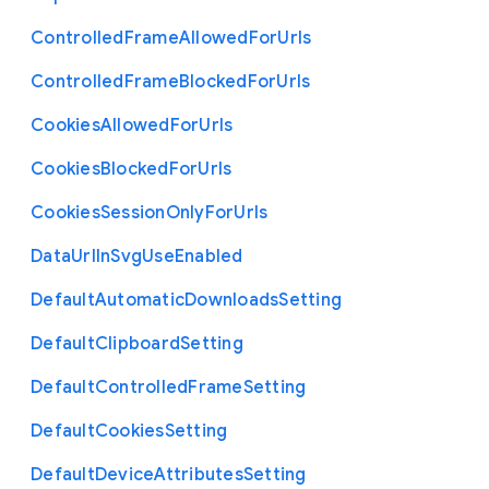
Controlled
Frame
Allowed
For
Urls
Controlled
Frame
Blocked
For
Urls
Cookies
Allowed
For
Urls
Cookies
Blocked
For
Urls
Cookies
Session
Only
For
Urls
Data
Url
In
Svg
Use
Enabled
Default
Automatic
Downloads
Setting
Default
Clipboard
Setting
Default
Controlled
Frame
Setting
Default
Cookies
Setting
Default
Device
Attributes
Setting