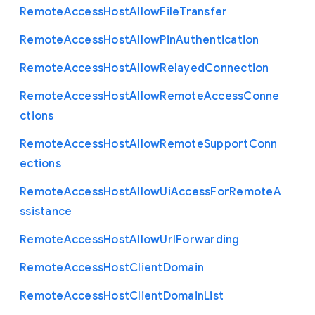
Remote
Access
Host
Allow
File
Transfer
Remote
Access
Host
Allow
Pin
Authentication
Remote
Access
Host
Allow
Relayed
Connection
Remote
Access
Host
Allow
Remote
Access
Conne
ctions
Remote
Access
Host
Allow
Remote
Support
Conn
ections
Remote
Access
Host
Allow
Ui
Access
For
Remote
A
ssistance
Remote
Access
Host
Allow
Url
Forwarding
Remote
Access
Host
Client
Domain
Remote
Access
Host
Client
Domain
List