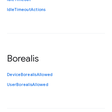
Idle
Timeout
Actions
Borealis
Device
Borealis
Allowed
User
Borealis
Allowed