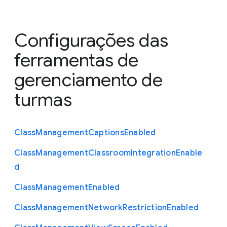
Configurações das
ferramentas de
gerenciamento de
turmas
Class
Management
Captions
Enabled
Class
Management
Classroom
Integration
Enable
d
Class
Management
Enabled
Class
Management
Network
Restriction
Enabled