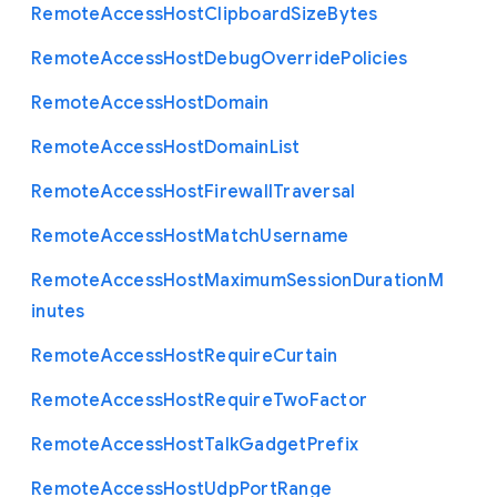
Remote
Access
Host
Clipboard
Size
Bytes
Remote
Access
Host
Debug
Override
Policies
Remote
Access
Host
Domain
Remote
Access
Host
Domain
List
Remote
Access
Host
Firewall
Traversal
Remote
Access
Host
Match
Username
Remote
Access
Host
Maximum
Session
Duration
M
inutes
Remote
Access
Host
Require
Curtain
Remote
Access
Host
Require
Two
Factor
Remote
Access
Host
Talk
Gadget
Prefix
Remote
Access
Host
Udp
Port
Range