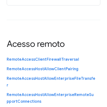
Acesso remoto
Remote
Access
Client
Firewall
Traversal
Remote
Access
Host
Allow
Client
Pairing
Remote
Access
Host
Allow
Enterprise
File
Transfe
r
Remote
Access
Host
Allow
Enterprise
Remote
Su
pport
Connections