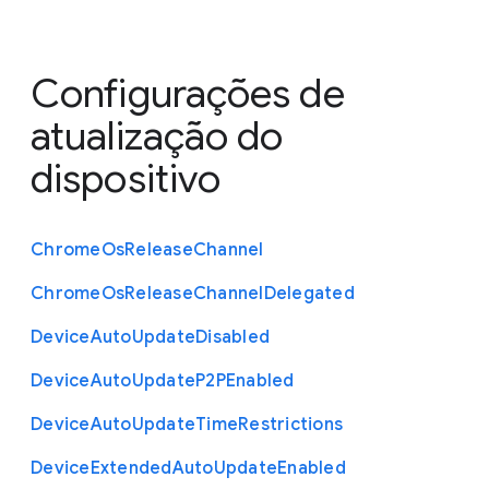
Configurações de
atualização do
dispositivo
Chrome
Os
Release
Channel
Chrome
Os
Release
Channel
Delegated
Device
Auto
Update
Disabled
Device
Auto
Update
P2
P
Enabled
Device
Auto
Update
Time
Restrictions
Device
Extended
Auto
Update
Enabled