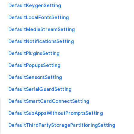
Default
Keygen
Setting
Default
Local
Fonts
Setting
Default
Media
Stream
Setting
Default
Notifications
Setting
Default
Plugins
Setting
Default
Popups
Setting
Default
Sensors
Setting
Default
Serial
Guard
Setting
Default
Smart
Card
Connect
Setting
Default
Sub
Apps
Without
Prompts
Setting
Default
Third
Party
Storage
Partitioning
Setting