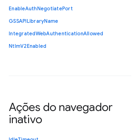
Enable
Auth
Negotiate
Port
G
S
S
A
P
I
Library
Name
Integrated
Web
Authentication
Allowed
Ntlm
V2
Enabled
Ações do navegador
inativo
Idle
Timeout