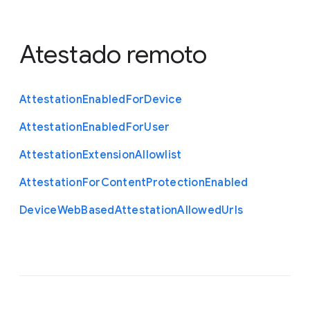
Atestado remoto
Attestation
Enabled
For
Device
Attestation
Enabled
For
User
Attestation
Extension
Allowlist
Attestation
For
Content
Protection
Enabled
Device
Web
Based
Attestation
Allowed
Urls