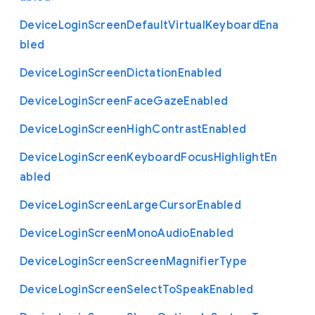
Device
Login
Screen
Default
Virtual
Keyboard
Ena
bled
Device
Login
Screen
Dictation
Enabled
Device
Login
Screen
Face
Gaze
Enabled
Device
Login
Screen
High
Contrast
Enabled
Device
Login
Screen
Keyboard
Focus
Highlight
En
abled
Device
Login
Screen
Large
Cursor
Enabled
Device
Login
Screen
Mono
Audio
Enabled
Device
Login
Screen
Screen
Magnifier
Type
Device
Login
Screen
Select
To
Speak
Enabled