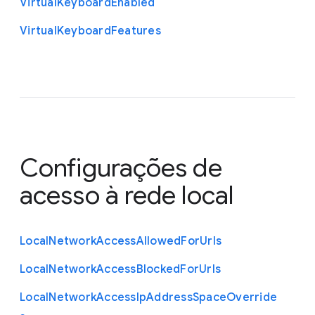
Virtual
Keyboard
Enabled
Virtual
Keyboard
Features
Configurações de
acesso à rede local
Local
Network
Access
Allowed
For
Urls
Local
Network
Access
Blocked
For
Urls
Local
Network
Access
Ip
Address
Space
Override