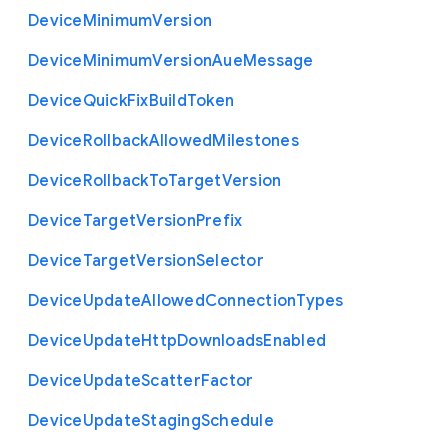
Device
Minimum
Version
Device
Minimum
Version
Aue
Message
Device
Quick
Fix
Build
Token
Device
Rollback
Allowed
Milestones
Device
Rollback
To
Target
Version
Device
Target
Version
Prefix
Device
Target
Version
Selector
Device
Update
Allowed
Connection
Types
Device
Update
Http
Downloads
Enabled
Device
Update
Scatter
Factor
Device
Update
Staging
Schedule