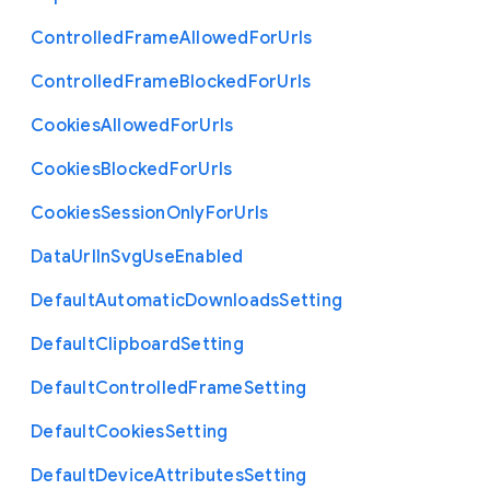
Controlled
Frame
Allowed
For
Urls
Controlled
Frame
Blocked
For
Urls
Cookies
Allowed
For
Urls
Cookies
Blocked
For
Urls
Cookies
Session
Only
For
Urls
Data
Url
In
Svg
Use
Enabled
Default
Automatic
Downloads
Setting
Default
Clipboard
Setting
Default
Controlled
Frame
Setting
Default
Cookies
Setting
Default
Device
Attributes
Setting