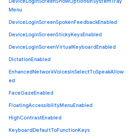
Device
Login
Screen
Show
Options
In
System
Tray
Menu
Device
Login
Screen
Spoken
Feedback
Enabled
Device
Login
Screen
Sticky
Keys
Enabled
Device
Login
Screen
Virtual
Keyboard
Enabled
Dictation
Enabled
Enhanced
Network
Voices
In
Select
To
Speak
Allow
ed
Face
Gaze
Enabled
Floating
Accessibility
Menu
Enabled
High
Contrast
Enabled
Keyboard
Default
To
Function
Keys