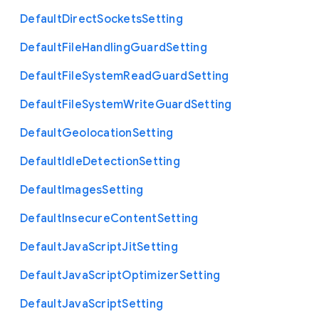
Default
Direct
Sockets
Setting
Default
File
Handling
Guard
Setting
Default
File
System
Read
Guard
Setting
Default
File
System
Write
Guard
Setting
Default
Geolocation
Setting
Default
Idle
Detection
Setting
Default
Images
Setting
Default
Insecure
Content
Setting
Default
Java
Script
Jit
Setting
Default
Java
Script
Optimizer
Setting
Default
Java
Script
Setting