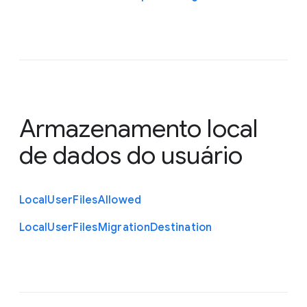
Armazenamento local
de dados do usuário
Local
User
Files
Allowed
Local
User
Files
Migration
Destination