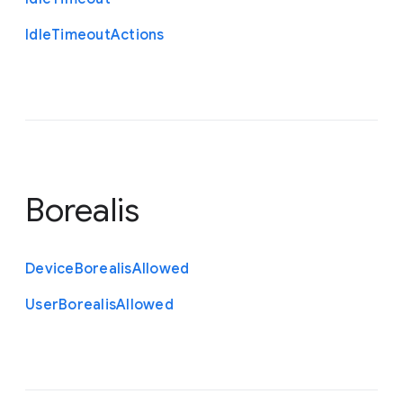
Idle
Timeout
Actions
Borealis
Device
Borealis
Allowed
User
Borealis
Allowed