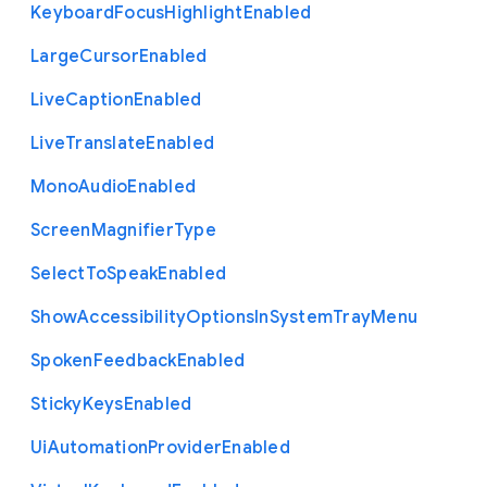
Keyboard
Focus
Highlight
Enabled
Large
Cursor
Enabled
Live
Caption
Enabled
Live
Translate
Enabled
Mono
Audio
Enabled
Screen
Magnifier
Type
Select
To
Speak
Enabled
Show
Accessibility
Options
In
System
Tray
Menu
Spoken
Feedback
Enabled
Sticky
Keys
Enabled
Ui
Automation
Provider
Enabled