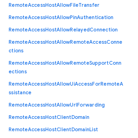
Remote
Access
Host
Allow
File
Transfer
Remote
Access
Host
Allow
Pin
Authentication
Remote
Access
Host
Allow
Relayed
Connection
Remote
Access
Host
Allow
Remote
Access
Conne
ctions
Remote
Access
Host
Allow
Remote
Support
Conn
ections
Remote
Access
Host
Allow
Ui
Access
For
Remote
A
ssistance
Remote
Access
Host
Allow
Url
Forwarding
Remote
Access
Host
Client
Domain
Remote
Access
Host
Client
Domain
List