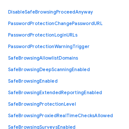
Disable
Safe
Browsing
Proceed
Anyway
Password
Protection
Change
Password
U
R
L
Password
Protection
Login
U
R
Ls
Password
Protection
Warning
Trigger
Safe
Browsing
Allowlist
Domains
Safe
Browsing
Deep
Scanning
Enabled
Safe
Browsing
Enabled
Safe
Browsing
Extended
Reporting
Enabled
Safe
Browsing
Protection
Level
Safe
Browsing
Proxied
Real
Time
Checks
Allowed
Safe
Browsing
Surveys
Enabled