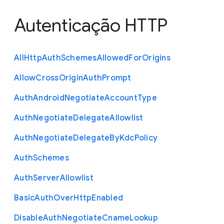
Autenticação HTTP
All
Http
Auth
Schemes
Allowed
For
Origins
Allow
Cross
Origin
Auth
Prompt
Auth
Android
Negotiate
Account
Type
Auth
Negotiate
Delegate
Allowlist
Auth
Negotiate
Delegate
By
Kdc
Policy
Auth
Schemes
Auth
Server
Allowlist
Basic
Auth
Over
Http
Enabled
Disable
Auth
Negotiate
Cname
Lookup