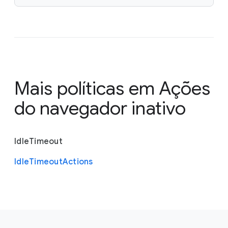
Mais políticas em
Ações
do navegador inativo
Idle
Timeout
Idle
Timeout
Actions