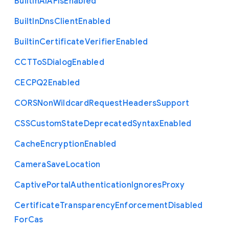
Built
In
A
I
A
P
Is
Enabled
Built
In
Dns
Client
Enabled
Builtin
Certificate
Verifier
Enabled
C
C
T
To
S
Dialog
Enabled
C
E
C
P
Q2
Enabled
C
O
R
S
Non
Wildcard
Request
Headers
Support
C
S
S
Custom
State
Deprecated
Syntax
Enabled
Cache
Encryption
Enabled
Camera
Save
Location
Captive
Portal
Authentication
Ignores
Proxy
Certificate
Transparency
Enforcement
Disabled
For
Cas