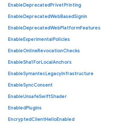
Enable
Deprecated
Privet
Printing
Enable
Deprecated
Web
Based
Signin
Enable
Deprecated
Web
Platform
Features
Enable
Experimental
Policies
Enable
Online
Revocation
Checks
Enable
Sha1
For
Local
Anchors
Enable
Symantec
Legacy
Infrastructure
Enable
Sync
Consent
Enable
Unsafe
Swift
Shader
Enabled
Plugins
Encrypted
Client
Hello
Enabled