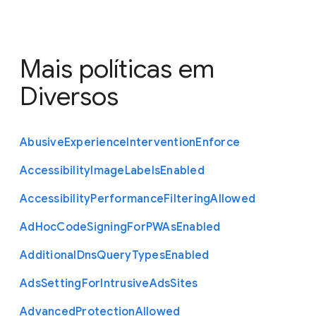
Mais políticas em
Diversos
Abusive
Experience
Intervention
Enforce
Accessibility
Image
Labels
Enabled
Accessibility
Performance
Filtering
Allowed
Ad
Hoc
Code
Signing
For
P
W
As
Enabled
Additional
Dns
Query
Types
Enabled
Ads
Setting
For
Intrusive
Ads
Sites
Advanced
Protection
Allowed