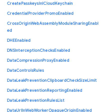
Create
Passkeys
In
I
Cloud
Keychain
Credential
Provider
Promo
Enabled
Cross
Origin
Web
Assembly
Module
Sharing
Enabl
ed
D
H
E
Enabled
D
N
S
Interception
Checks
Enabled
Data
Compression
Proxy
Enabled
Data
Controls
Rules
Data
Leak
Prevention
Clipboard
Check
Size
Limit
Data
Leak
Prevention
Reporting
Enabled
Data
Leak
Prevention
Rules
List
Data
Url
In
Web
Worker
Opaque
Origin
Enabled