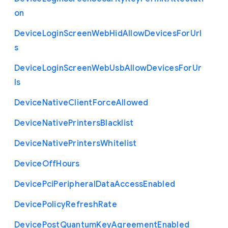
on
Device
Login
Screen
Web
Hid
Allow
Devices
For
Url
s
Device
Login
Screen
Web
Usb
Allow
Devices
For
Ur
ls
Device
Native
Client
Force
Allowed
Device
Native
Printers
Blacklist
Device
Native
Printers
Whitelist
Device
Off
Hours
Device
Pci
Peripheral
Data
Access
Enabled
Device
Policy
Refresh
Rate
Device
Post
Quantum
Key
Agreement
Enabled