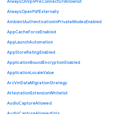
Always
On
Vpn
Pre
Connect
Url
Allowlist
Always
Open
Pdf
Externally
Ambient
Authentication
In
Private
Modes
Enabled
App
Cache
Force
Enabled
App
Launch
Automation
App
Store
Rating
Enabled
Application
Bound
Encryption
Enabled
Application
Locale
Value
Arc
Vm
Data
Migration
Strategy
Attestation
Extension
Whitelist
Audio
Capture
Allowed
Audio
Capture
Allowed
Urls