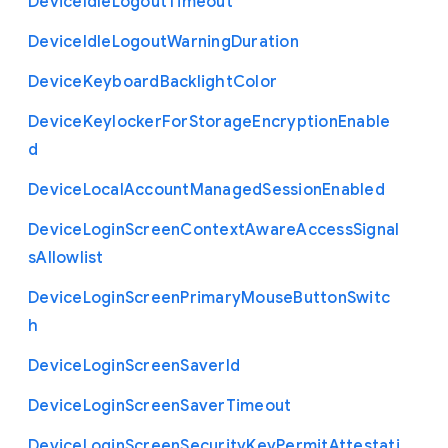
Device
Idle
Logout
Timeout
Device
Idle
Logout
Warning
Duration
Device
Keyboard
Backlight
Color
Device
Keylocker
For
Storage
Encryption
Enable
d
Device
Local
Account
Managed
Session
Enabled
Device
Login
Screen
Context
Aware
Access
Signal
s
Allowlist
Device
Login
Screen
Primary
Mouse
Button
Switc
h
Device
Login
Screen
Saver
Id
Device
Login
Screen
Saver
Timeout
Device
Login
Screen
Security
Key
Permit
Attestati