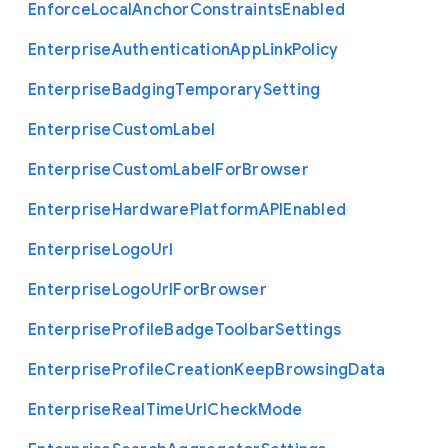
Enforce
Local
Anchor
Constraints
Enabled
Enterprise
Authentication
App
Link
Policy
Enterprise
Badging
Temporary
Setting
Enterprise
Custom
Label
Enterprise
Custom
Label
For
Browser
Enterprise
Hardware
Platform
A
P
I
Enabled
Enterprise
Logo
Url
Enterprise
Logo
Url
For
Browser
Enterprise
Profile
Badge
Toolbar
Settings
Enterprise
Profile
Creation
Keep
Browsing
Data
Enterprise
Real
Time
Url
Check
Mode