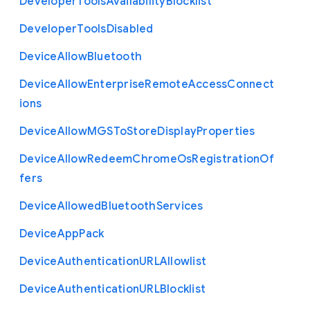
Developer
Tools
Availability
Blocklist
Developer
Tools
Disabled
Device
Allow
Bluetooth
Device
Allow
Enterprise
Remote
Access
Connect
ions
Device
Allow
M
G
S
To
Store
Display
Properties
Device
Allow
Redeem
Chrome
Os
Registration
Of
fers
Device
Allowed
Bluetooth
Services
Device
App
Pack
Device
Authentication
U
R
L
Allowlist
Device
Authentication
U
R
L
Blocklist