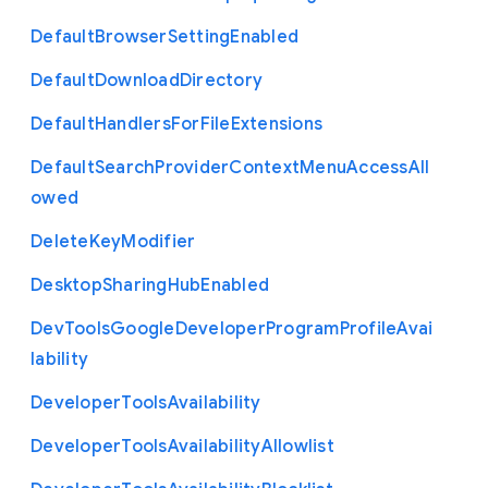
Default
Browser
Setting
Enabled
Default
Download
Directory
Default
Handlers
For
File
Extensions
Default
Search
Provider
Context
Menu
Access
All
owed
Delete
Key
Modifier
Desktop
Sharing
Hub
Enabled
Dev
Tools
Google
Developer
Program
Profile
Avai
lability
Developer
Tools
Availability
Developer
Tools
Availability
Allowlist