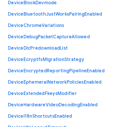
Device
Block
Devmode
Device
Bluetooth
Just
Works
Pairing
Enabled
Device
Chrome
Variations
Device
Debug
Packet
Capture
Allowed
Device
Dlc
Predownload
List
Device
Ecryptfs
Migration
Strategy
Device
Encrypted
Reporting
Pipeline
Enabled
Device
Ephemeral
Network
Policies
Enabled
Device
Extended
Fkeys
Modifier
Device
Hardware
Video
Decoding
Enabled
Device
I18n
Shortcuts
Enabled