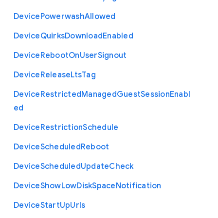
Device
Powerwash
Allowed
Device
Quirks
Download
Enabled
Device
Reboot
On
User
Signout
Device
Release
Lts
Tag
Device
Restricted
Managed
Guest
Session
Enabl
ed
Device
Restriction
Schedule
Device
Scheduled
Reboot
Device
Scheduled
Update
Check
Device
Show
Low
Disk
Space
Notification
Device
Start
Up
Urls