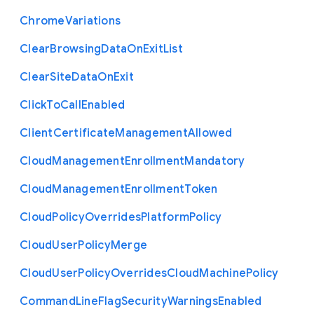
Chrome
Variations
Clear
Browsing
Data
On
Exit
List
Clear
Site
Data
On
Exit
Click
To
Call
Enabled
Client
Certificate
Management
Allowed
Cloud
Management
Enrollment
Mandatory
Cloud
Management
Enrollment
Token
Cloud
Policy
Overrides
Platform
Policy
Cloud
User
Policy
Merge
Cloud
User
Policy
Overrides
Cloud
Machine
Policy
Command
Line
Flag
Security
Warnings
Enabled