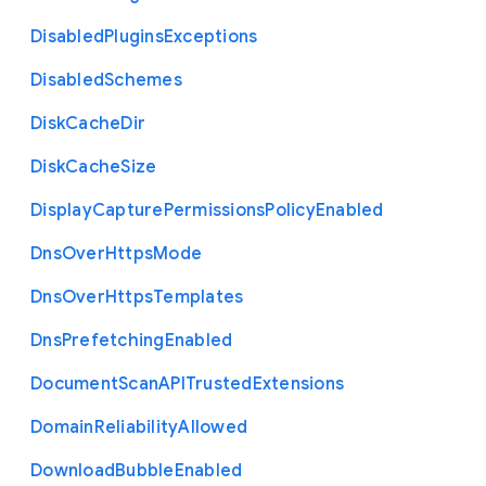
Disabled
Plugins
Exceptions
Disabled
Schemes
Disk
Cache
Dir
Disk
Cache
Size
Display
Capture
Permissions
Policy
Enabled
Dns
Over
Https
Mode
Dns
Over
Https
Templates
Dns
Prefetching
Enabled
Document
Scan
A
P
I
Trusted
Extensions
Domain
Reliability
Allowed
Download
Bubble
Enabled