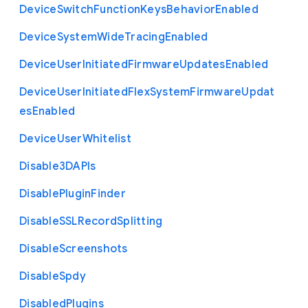
Device
Switch
Function
Keys
Behavior
Enabled
Device
System
Wide
Tracing
Enabled
Device
User
Initiated
Firmware
Updates
Enabled
Device
User
Initiated
Flex
System
Firmware
Updat
es
Enabled
Device
User
Whitelist
Disable3
D
A
P
Is
Disable
Plugin
Finder
Disable
S
S
L
Record
Splitting
Disable
Screenshots
Disable
Spdy
Disabled
Plugins