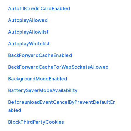
Autofill
Credit
Card
Enabled
Autoplay
Allowed
Autoplay
Allowlist
Autoplay
Whitelist
Back
Forward
Cache
Enabled
Back
Forward
Cache
For
Web
Sockets
Allowed
Background
Mode
Enabled
Battery
Saver
Mode
Availability
Beforeunload
Event
Cancel
By
Prevent
Default
En
abled
Block
Third
Party
Cookies