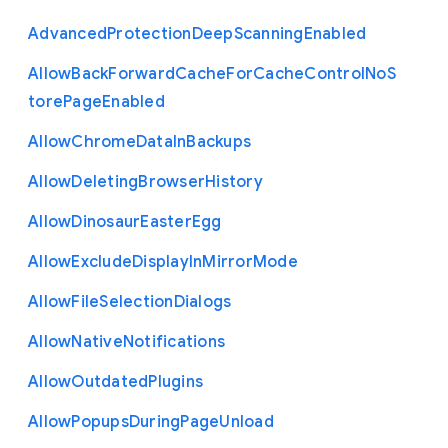
Advanced
Protection
Deep
Scanning
Enabled
Allow
Back
Forward
Cache
For
Cache
Control
No
S
tore
Page
Enabled
Allow
Chrome
Data
In
Backups
Allow
Deleting
Browser
History
Allow
Dinosaur
Easter
Egg
Allow
Exclude
Display
In
Mirror
Mode
Allow
File
Selection
Dialogs
Allow
Native
Notifications
Allow
Outdated
Plugins
Allow
Popups
During
Page
Unload