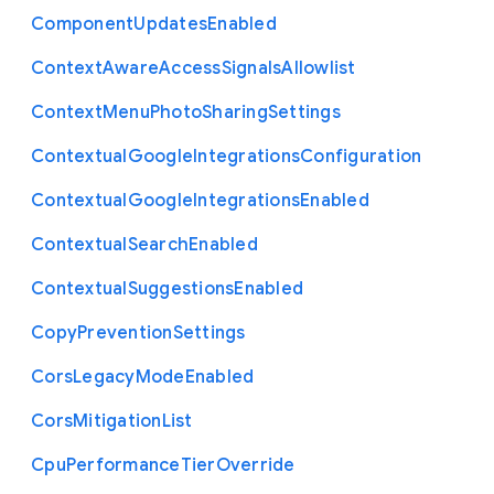
Component
Updates
Enabled
Context
Aware
Access
Signals
Allowlist
Context
Menu
Photo
Sharing
Settings
Contextual
Google
Integrations
Configuration
Contextual
Google
Integrations
Enabled
Contextual
Search
Enabled
Contextual
Suggestions
Enabled
Copy
Prevention
Settings
Cors
Legacy
Mode
Enabled
Cors
Mitigation
List
Cpu
Performance
Tier
Override