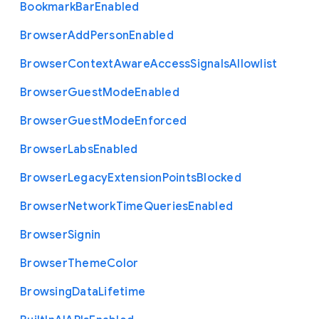
Bookmark
Bar
Enabled
Browser
Add
Person
Enabled
Browser
Context
Aware
Access
Signals
Allowlist
Browser
Guest
Mode
Enabled
Browser
Guest
Mode
Enforced
Browser
Labs
Enabled
Browser
Legacy
Extension
Points
Blocked
Browser
Network
Time
Queries
Enabled
Browser
Signin
Browser
Theme
Color
Browsing
Data
Lifetime