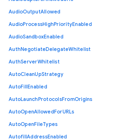
Audio
Output
Allowed
Audio
Process
High
Priority
Enabled
Audio
Sandbox
Enabled
Auth
Negotiate
Delegate
Whitelist
Auth
Server
Whitelist
Auto
Clean
Up
Strategy
Auto
Fill
Enabled
Auto
Launch
Protocols
From
Origins
Auto
Open
Allowed
For
U
R
Ls
Auto
Open
File
Types
Autofill
Address
Enabled