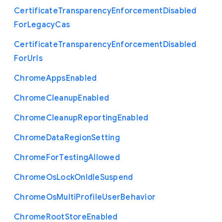
Certificate
Transparency
Enforcement
Disabled
For
Legacy
Cas
Certificate
Transparency
Enforcement
Disabled
For
Urls
Chrome
Apps
Enabled
Chrome
Cleanup
Enabled
Chrome
Cleanup
Reporting
Enabled
Chrome
Data
Region
Setting
Chrome
For
Testing
Allowed
Chrome
Os
Lock
On
Idle
Suspend
Chrome
Os
Multi
Profile
User
Behavior
Chrome
Root
Store
Enabled