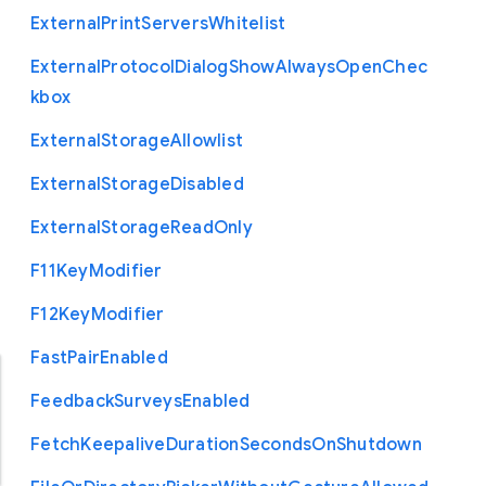
External
Print
Servers
Whitelist
External
Protocol
Dialog
Show
Always
Open
Chec
kbox
External
Storage
Allowlist
External
Storage
Disabled
External
Storage
Read
Only
F11
Key
Modifier
F12
Key
Modifier
Fast
Pair
Enabled
Feedback
Surveys
Enabled
Fetch
Keepalive
Duration
Seconds
On
Shutdown