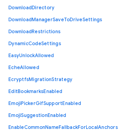
Download
Directory
Download
Manager
Save
To
Drive
Settings
Download
Restrictions
Dynamic
Code
Settings
Easy
Unlock
Allowed
Eche
Allowed
Ecryptfs
Migration
Strategy
Edit
Bookmarks
Enabled
Emoji
Picker
Gif
Support
Enabled
Emoji
Suggestion
Enabled
Enable
Common
Name
Fallback
For
Local
Anchors