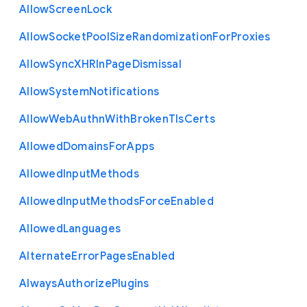
Allow
Screen
Lock
Allow
Socket
Pool
Size
Randomization
For
Proxies
Allow
Sync
X
H
R
In
Page
Dismissal
Allow
System
Notifications
Allow
Web
Authn
With
Broken
Tls
Certs
Allowed
Domains
For
Apps
Allowed
Input
Methods
Allowed
Input
Methods
Force
Enabled
Allowed
Languages
Alternate
Error
Pages
Enabled
Always
Authorize
Plugins