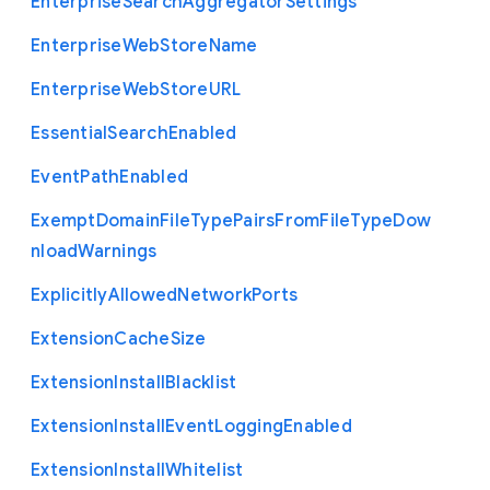
Enterprise
Search
Aggregator
Settings
Enterprise
Web
Store
Name
Enterprise
Web
Store
U
R
L
Essential
Search
Enabled
Event
Path
Enabled
Exempt
Domain
File
Type
Pairs
From
File
Type
Dow
nload
Warnings
Explicitly
Allowed
Network
Ports
Extension
Cache
Size
Extension
Install
Blacklist
Extension
Install
Event
Logging
Enabled
Extension
Install
Whitelist