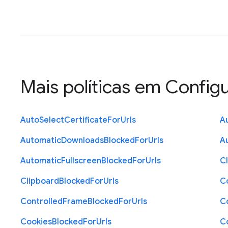
Mais políticas em
Config
Auto
Select
Certificate
For
Urls
A
Automatic
Downloads
Blocked
For
Urls
A
Automatic
Fullscreen
Blocked
For
Urls
C
Clipboard
Blocked
For
Urls
C
Controlled
Frame
Blocked
For
Urls
C
Cookies
Blocked
For
Urls
C