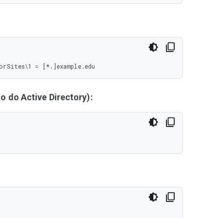
orSites\1 = [*.]example.edu
 do Active Directory):