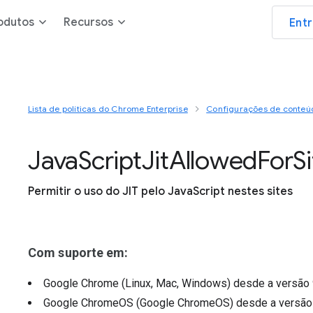
odutos
Recursos
Ent
Lista de políticas do Chrome Enterprise
Configurações de conteú
Java
Script
Jit
Allowed
For
S
Permitir o uso do JIT pelo JavaScript nestes sites
Com suporte em:
Google Chrome (Linux, Mac, Windows)
desde a versão
Google ChromeOS (Google ChromeOS)
desde a versã