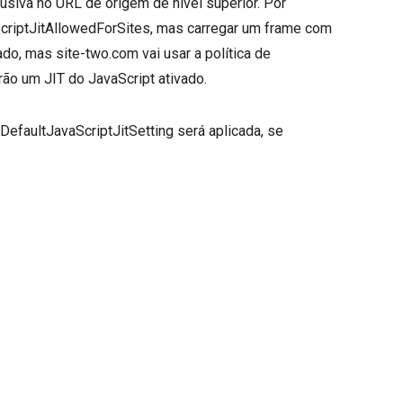
lusiva no URL de origem de nível superior. Por
aScriptJitAllowedForSites, mas carregar um frame com
do, mas site-two.com vai usar a política de
rão um JIT do JavaScript ativado.
e DefaultJavaScriptJitSetting será aplicada, se