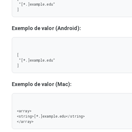
 "[*.]example.edu"

]
Exemplo de valor (Android):
[

 "[*.]example.edu"

]
Exemplo de valor (Mac):
<array>

<string>[*.]example.edu</string>

</array>