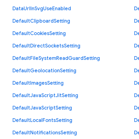
Data
Url
In
Svg
Use
Enabled
D
Default
Clipboard
Setting
D
Default
Cookies
Setting
D
Default
Direct
Sockets
Setting
D
Default
File
System
Read
Guard
Setting
D
Default
Geolocation
Setting
D
Default
Images
Setting
D
Default
Java
Script
Jit
Setting
D
Default
Java
Script
Setting
D
Default
Local
Fonts
Setting
D
Default
Notifications
Setting
D