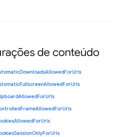
urações de conteúdo
utomatic
Downloads
Allowed
For
Urls
utomatic
Fullscreen
Allowed
For
Urls
lipboard
Allowed
For
Urls
ontrolled
Frame
Allowed
For
Urls
ookies
Allowed
For
Urls
ookies
Session
Only
For
Urls