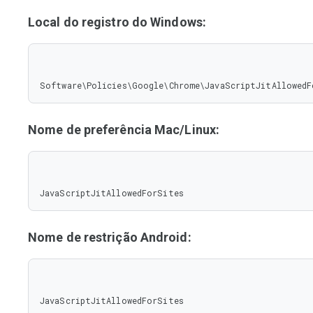
Local do registro do Windows:
Software\Policies\Google\Chrome\JavaScriptJitAllowedF
Nome de preferência Mac/Linux:
JavaScriptJitAllowedForSites
Nome de restrição Android:
JavaScriptJitAllowedForSites