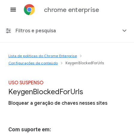
chrome enterprise
Filtros e pesquisa
Lista de políticas do Chrome Enterprise
Qualquer plataforma
Configurações de conteúdo
KeygenBlockedForUrls
Chrome 151
USO SUSPENSO
Keygen
Blocked
For
Urls
Bloquear a geração de chaves nesses sites
Incluir políticas suspensas
Com suporte em: