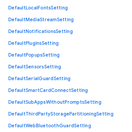
Default
Local
Fonts
Setting
Default
Media
Stream
Setting
Default
Notifications
Setting
Default
Plugins
Setting
Default
Popups
Setting
Default
Sensors
Setting
Default
Serial
Guard
Setting
Default
Smart
Card
Connect
Setting
Default
Sub
Apps
Without
Prompts
Setting
Default
Third
Party
Storage
Partitioning
Setting
Default
Web
Bluetooth
Guard
Setting