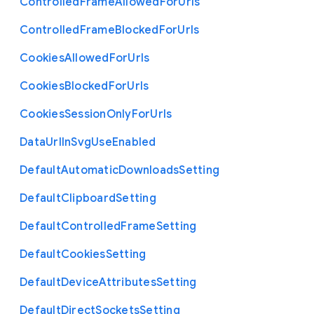
Controlled
Frame
Allowed
For
Urls
Controlled
Frame
Blocked
For
Urls
Cookies
Allowed
For
Urls
Cookies
Blocked
For
Urls
Cookies
Session
Only
For
Urls
Data
Url
In
Svg
Use
Enabled
Default
Automatic
Downloads
Setting
Default
Clipboard
Setting
Default
Controlled
Frame
Setting
Default
Cookies
Setting
Default
Device
Attributes
Setting
Default
Direct
Sockets
Setting