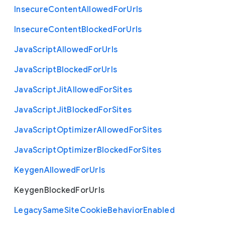
Insecure
Content
Allowed
For
Urls
Insecure
Content
Blocked
For
Urls
Java
Script
Allowed
For
Urls
Java
Script
Blocked
For
Urls
Java
Script
Jit
Allowed
For
Sites
Java
Script
Jit
Blocked
For
Sites
Java
Script
Optimizer
Allowed
For
Sites
Java
Script
Optimizer
Blocked
For
Sites
Keygen
Allowed
For
Urls
Keygen
Blocked
For
Urls
Legacy
Same
Site
Cookie
Behavior
Enabled