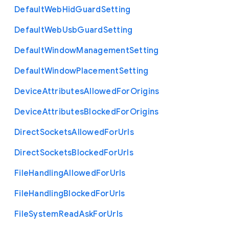
Default
Web
Hid
Guard
Setting
Default
Web
Usb
Guard
Setting
Default
Window
Management
Setting
Default
Window
Placement
Setting
Device
Attributes
Allowed
For
Origins
Device
Attributes
Blocked
For
Origins
Direct
Sockets
Allowed
For
Urls
Direct
Sockets
Blocked
For
Urls
File
Handling
Allowed
For
Urls
File
Handling
Blocked
For
Urls
File
System
Read
Ask
For
Urls