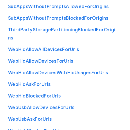
Sub
Apps
Without
Prompts
Allowed
For
Origins
Sub
Apps
Without
Prompts
Blocked
For
Origins
Third
Party
Storage
Partitioning
Blocked
For
Origi
ns
Web
Hid
Allow
All
Devices
For
Urls
Web
Hid
Allow
Devices
For
Urls
Web
Hid
Allow
Devices
With
Hid
Usages
For
Urls
Web
Hid
Ask
For
Urls
Web
Hid
Blocked
For
Urls
Web
Usb
Allow
Devices
For
Urls
Web
Usb
Ask
For
Urls