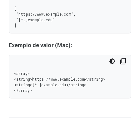
[

 "https://www.example.com",

 "[*.]example.edu"

]
Exemplo de valor (Mac):
<array>

<string>https://www.example.com</string>

<string>[*.]example.edu</string>

</array>