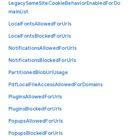
Legacy
Same
Site
Cookie
Behavior
Enabled
For
Do
main
List
Local
Fonts
Allowed
For
Urls
Local
Fonts
Blocked
For
Urls
Notifications
Allowed
For
Urls
Notifications
Blocked
For
Urls
Partitioned
Blob
Url
Usage
Pdf
Local
File
Access
Allowed
For
Domains
Plugins
Allowed
For
Urls
Plugins
Blocked
For
Urls
Popups
Allowed
For
Urls
Popups
Blocked
For
Urls