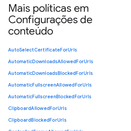
Mais políticas em
Configurações de
conteúdo
Auto
Select
Certificate
For
Urls
Automatic
Downloads
Allowed
For
Urls
Automatic
Downloads
Blocked
For
Urls
Automatic
Fullscreen
Allowed
For
Urls
Automatic
Fullscreen
Blocked
For
Urls
Clipboard
Allowed
For
Urls
Clipboard
Blocked
For
Urls