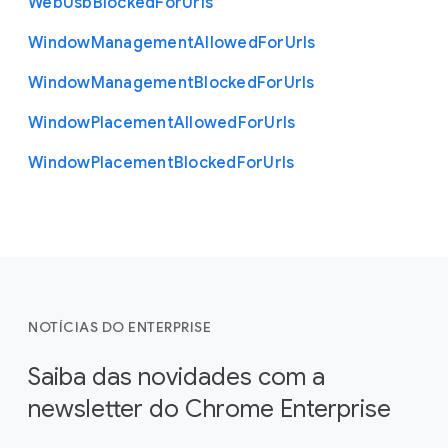
Web
Usb
Blocked
For
Urls
Window
Management
Allowed
For
Urls
Window
Management
Blocked
For
Urls
Window
Placement
Allowed
For
Urls
Window
Placement
Blocked
For
Urls
NOTÍCIAS DO ENTERPRISE
Saiba das novidades com a
newsletter do Chrome Enterprise