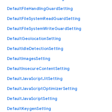
Default
File
Handling
Guard
Setting
Default
File
System
Read
Guard
Setting
Default
File
System
Write
Guard
Setting
Default
Geolocation
Setting
Default
Idle
Detection
Setting
Default
Images
Setting
Default
Insecure
Content
Setting
Default
Java
Script
Jit
Setting
Default
Java
Script
Optimizer
Setting
Default
Java
Script
Setting
Default
Keygen
Setting