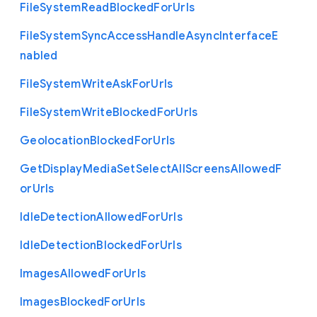
File
System
Read
Blocked
For
Urls
File
System
Sync
Access
Handle
Async
Interface
E
nabled
File
System
Write
Ask
For
Urls
File
System
Write
Blocked
For
Urls
Geolocation
Blocked
For
Urls
Get
Display
Media
Set
Select
All
Screens
Allowed
F
or
Urls
Idle
Detection
Allowed
For
Urls
Idle
Detection
Blocked
For
Urls
Images
Allowed
For
Urls
Images
Blocked
For
Urls