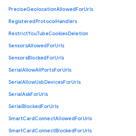
Precise
Geolocation
Allowed
For
Urls
Registered
Protocol
Handlers
Restrict
You
Tube
Cookies
Deletion
Sensors
Allowed
For
Urls
Sensors
Blocked
For
Urls
Serial
Allow
All
Ports
For
Urls
Serial
Allow
Usb
Devices
For
Urls
Serial
Ask
For
Urls
Serial
Blocked
For
Urls
Smart
Card
Connect
Allowed
For
Urls
Smart
Card
Connect
Blocked
For
Urls