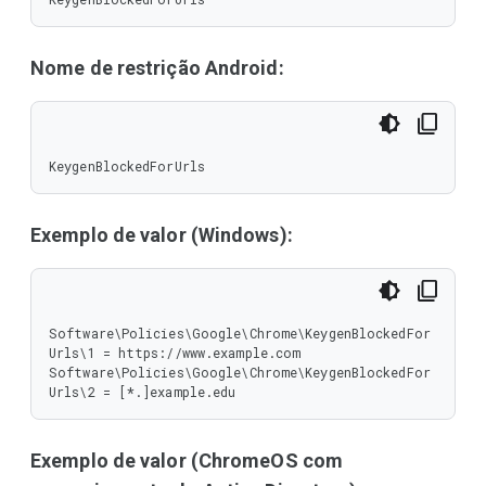
Nome de restrição Android:
KeygenBlockedForUrls
Exemplo de valor (Windows):
Software\Policies\Google\Chrome\KeygenBlockedFor
Urls\1 = https://www.example.com

Software\Policies\Google\Chrome\KeygenBlockedFor
Urls\2 = [*.]example.edu
Exemplo de valor (ChromeOS com