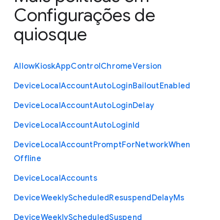
Configurações de
quiosque
Allow
Kiosk
App
Control
Chrome
Version
Device
Local
Account
Auto
Login
Bailout
Enabled
Device
Local
Account
Auto
Login
Delay
Device
Local
Account
Auto
Login
Id
Device
Local
Account
Prompt
For
Network
When
Offline
Device
Local
Accounts
Device
Weekly
Scheduled
Resuspend
Delay
Ms
Device
Weekly
Scheduled
Suspend