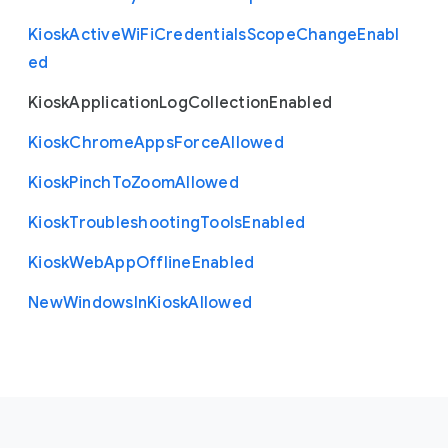
Kiosk
Active
Wi
Fi
Credentials
Scope
Change
Enabl
ed
Kiosk
Application
Log
Collection
Enabled
Kiosk
Chrome
Apps
Force
Allowed
Kiosk
Pinch
To
Zoom
Allowed
Kiosk
Troubleshooting
Tools
Enabled
Kiosk
Web
App
Offline
Enabled
New
Windows
In
Kiosk
Allowed