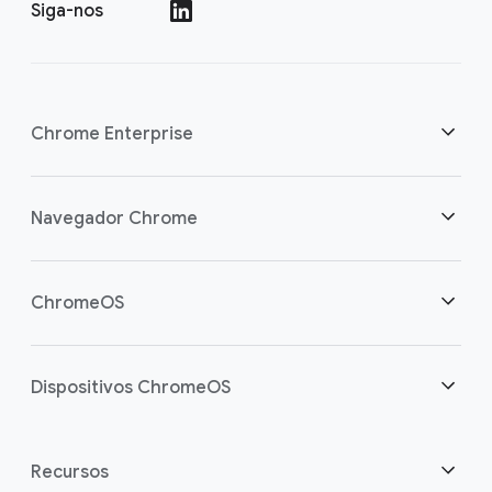
Siga-nos
()
Chrome Enterprise
Segurança
Navegador Chrome
Capacite os usuários da nuvem
Visão geral
ChromeOS
Investimento inteligente
Downloads
Visão geral
Dispositivos ChromeOS
Entre em contato
Segurança
Segurança
Visão geral
Recursos