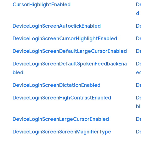
Cursor
Highlight
Enabled
D
d
Device
Login
Screen
Autoclick
Enabled
D
Device
Login
Screen
Cursor
Highlight
Enabled
D
Device
Login
Screen
Default
Large
Cursor
Enabled
D
Device
Login
Screen
Default
Spoken
Feedback
Ena
D
bled
e
Device
Login
Screen
Dictation
Enabled
D
Device
Login
Screen
High
Contrast
Enabled
D
b
Device
Login
Screen
Large
Cursor
Enabled
D
Device
Login
Screen
Screen
Magnifier
Type
D