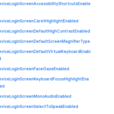
evice
Login
Screen
Accessibility
Shortcuts
Enable
evice
Login
Screen
Caret
Highlight
Enabled
evice
Login
Screen
Default
High
Contrast
Enabled
evice
Login
Screen
Default
Screen
Magnifier
Type
evice
Login
Screen
Default
Virtual
Keyboard
Enabl
d
evice
Login
Screen
Face
Gaze
Enabled
evice
Login
Screen
Keyboard
Focus
Highlight
Ena
led
evice
Login
Screen
Mono
Audio
Enabled
evice
Login
Screen
Select
To
Speak
Enabled