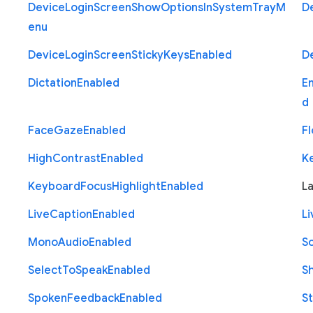
Device
Login
Screen
Show
Options
In
System
Tray
M
D
enu
Device
Login
Screen
Sticky
Keys
Enabled
D
Dictation
Enabled
E
d
Face
Gaze
Enabled
Fl
High
Contrast
Enabled
K
Keyboard
Focus
Highlight
Enabled
L
Live
Caption
Enabled
Li
Mono
Audio
Enabled
S
Select
To
Speak
Enabled
S
Spoken
Feedback
Enabled
St