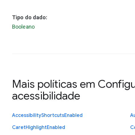
Tipo do dado:
Booleano
Mais políticas em
Config
acessibilidade
Accessibility
Shortcuts
Enabled
Au
Caret
Highlight
Enabled
C