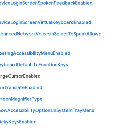
evice
Login
Screen
Spoken
Feedback
Enabled
evice
Login
Screen
Virtual
Keyboard
Enabled
nhanced
Network
Voices
In
Select
To
Speak
Allowe
oating
Accessibility
Menu
Enabled
eyboard
Default
To
Function
Keys
arge
Cursor
Enabled
ve
Translate
Enabled
creen
Magnifier
Type
how
Accessibility
Options
In
System
Tray
Menu
icky
Keys
Enabled