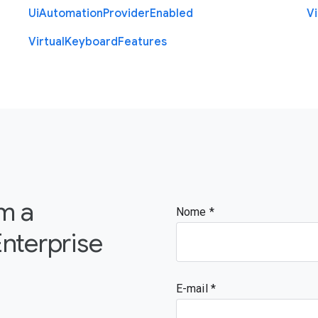
Ui
Automation
Provider
Enabled
Vi
Virtual
Keyboard
Features
m a
Nome
nterprise
E-mail