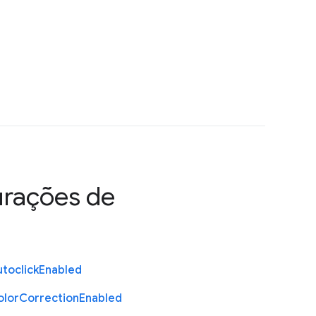
urações de
toclick
Enabled
olor
Correction
Enabled