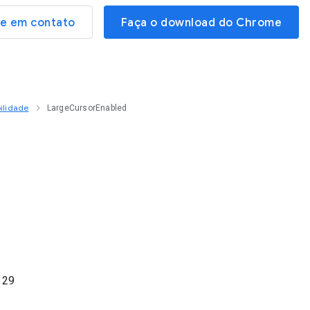
re em contato
Faça o download do Chrome
ilidade
LargeCursorEnabled
o
29