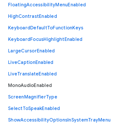
Floating
Accessibility
Menu
Enabled
High
Contrast
Enabled
Keyboard
Default
To
Function
Keys
Keyboard
Focus
Highlight
Enabled
Large
Cursor
Enabled
Live
Caption
Enabled
Live
Translate
Enabled
Mono
Audio
Enabled
Screen
Magnifier
Type
Select
To
Speak
Enabled
Show
Accessibility
Options
In
System
Tray
Menu