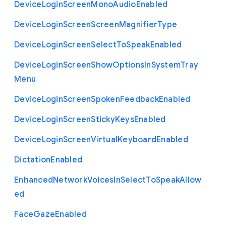
Device
Login
Screen
Mono
Audio
Enabled
Device
Login
Screen
Screen
Magnifier
Type
Device
Login
Screen
Select
To
Speak
Enabled
Device
Login
Screen
Show
Options
In
System
Tray
Menu
Device
Login
Screen
Spoken
Feedback
Enabled
Device
Login
Screen
Sticky
Keys
Enabled
Device
Login
Screen
Virtual
Keyboard
Enabled
Dictation
Enabled
Enhanced
Network
Voices
In
Select
To
Speak
Allow
ed
Face
Gaze
Enabled