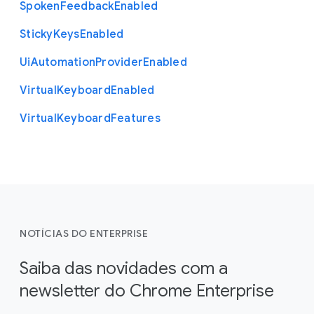
Spoken
Feedback
Enabled
Sticky
Keys
Enabled
Ui
Automation
Provider
Enabled
Virtual
Keyboard
Enabled
Virtual
Keyboard
Features
NOTÍCIAS DO ENTERPRISE
Saiba das novidades com a
newsletter do Chrome Enterprise