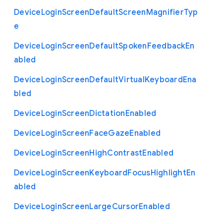
Device
Login
Screen
Default
Screen
Magnifier
Typ
e
Device
Login
Screen
Default
Spoken
Feedback
En
abled
Device
Login
Screen
Default
Virtual
Keyboard
Ena
bled
Device
Login
Screen
Dictation
Enabled
Device
Login
Screen
Face
Gaze
Enabled
Device
Login
Screen
High
Contrast
Enabled
Device
Login
Screen
Keyboard
Focus
Highlight
En
abled
Device
Login
Screen
Large
Cursor
Enabled