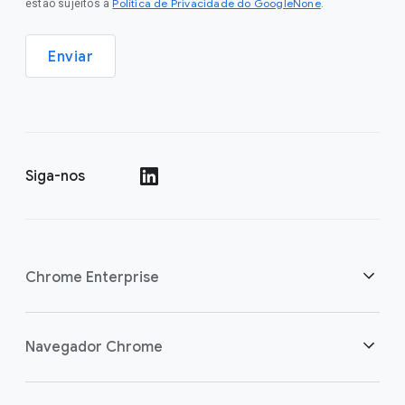
Política de Privacidade do GoogleNone
estão sujeitos à
.
Enviar
Siga-nos
()
Chrome Enterprise
Segurança
Navegador Chrome
Capacite os usuários da nuvem