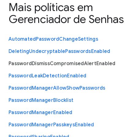
Mais políticas em
Gerenciador de Senhas
Automated
Password
Change
Settings
Deleting
Undecryptable
Passwords
Enabled
Password
Dismiss
Compromised
Alert
Enabled
Password
Leak
Detection
Enabled
Password
Manager
Allow
Show
Passwords
Password
Manager
Blocklist
Password
Manager
Enabled
Password
Manager
Passkeys
Enabled