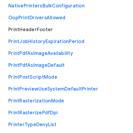
Native
Printers
Bulk
Configuration
Oop
Print
Drivers
Allowed
Print
Header
Footer
Print
Job
History
Expiration
Period
Print
Pdf
As
Image
Availability
Print
Pdf
As
Image
Default
Print
Post
Script
Mode
Print
Preview
Use
System
Default
Printer
Print
Rasterization
Mode
Print
Rasterize
Pdf
Dpi
Printer
Type
Deny
List