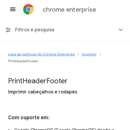
chrome enterprise
Filtros e pesquisa
Lista de políticas do Chrome Enterprise
Imprimir
Qualquer plataforma
PrintHeaderFooter
Chrome 151
Print
Header
Footer
Imprimir cabeçalhos e rodapés
Incluir políticas suspensas
Com suporte em: