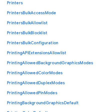
Printers
Printers
Bulk
Access
Mode
Printers
Bulk
Allowlist
Printers
Bulk
Blocklist
Printers
Bulk
Configuration
Printing
A
P
I
Extensions
Allowlist
Printing
Allowed
Background
Graphics
Modes
Printing
Allowed
Color
Modes
Printing
Allowed
Duplex
Modes
Printing
Allowed
Pin
Modes
Printing
Background
Graphics
Default