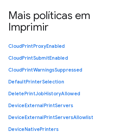
Mais políticas em
Imprimir
Cloud
Print
Proxy
Enabled
Cloud
Print
Submit
Enabled
Cloud
Print
Warnings
Suppressed
Default
Printer
Selection
Delete
Print
Job
History
Allowed
Device
External
Print
Servers
Device
External
Print
Servers
Allowlist
Device
Native
Printers