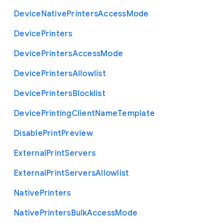
Device
Native
Printers
Access
Mode
Device
Printers
Device
Printers
Access
Mode
Device
Printers
Allowlist
Device
Printers
Blocklist
Device
Printing
Client
Name
Template
Disable
Print
Preview
External
Print
Servers
External
Print
Servers
Allowlist
Native
Printers
Native
Printers
Bulk
Access
Mode