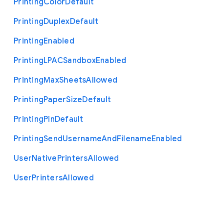
Printing
Color
Default
Printing
Duplex
Default
Printing
Enabled
Printing
L
P
A
C
Sandbox
Enabled
Printing
Max
Sheets
Allowed
Printing
Paper
Size
Default
Printing
Pin
Default
Printing
Send
Username
And
Filename
Enabled
User
Native
Printers
Allowed
User
Printers
Allowed