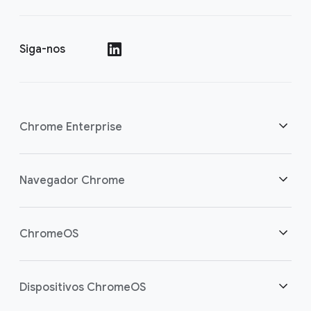
Siga-nos
()
Chrome Enterprise
Segurança
Navegador Chrome
Capacite os usuários da nuvem
Visão geral
ChromeOS
Investimento inteligente
Downloads
Visão geral
Dispositivos ChromeOS